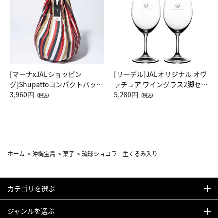
[マーナxJALショッピン
[リーデル]JALオリジナル オヴ
グ]Shupattoコンパクトバッグ
ァチュア ワイングラス2脚セッ
Drop JAL客室乗務員（LC）ス
3,960円
ト（レッドワイン）
5,280円
（税込）
（税込）
カーフ柄
ホーム
>
沖縄宝島
>
菓子
>
琉球ショコラ 生くるみ入り
カテゴリを選ぶ
ジャンルを選ぶ