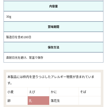
内容量
30g
賞味期間
製造日を含め180日
保存方法
直射日光を避け、常温で保存
本製品には枠内を塗りつぶしたアレルギー物質が含まれていま
す。
小麦
えび
かに
そば
卵
乳
落花生