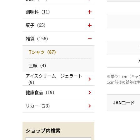
調味料（11）
菓子（65）
雑貨（156）
Tシャツ（87）
三線（4）
アイスクリーム ジェラート
※単位：cm（キャ
（9）
1cm前後の誤差は
健康食品（19）
JANコード
リカー（23）
ショップ内検索