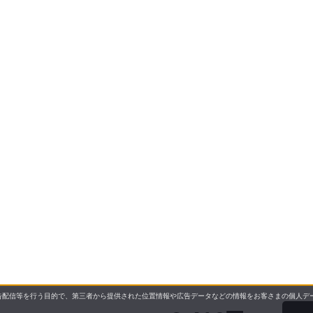
配信等を行う目的で、第三者から提供された位置情報や広告データなどの情報をお客さまの個人デー