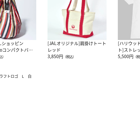
ALショッピン
[JALオリジナル]肩掛けトート
[ハリウッ
attoコンパクトバッ
レッド
ト]ストレ
JAL客室乗務員
3,850円
ーネック別
5,500円
込）
（税込）
（税
カーフ柄
ラフトロゴ L 白