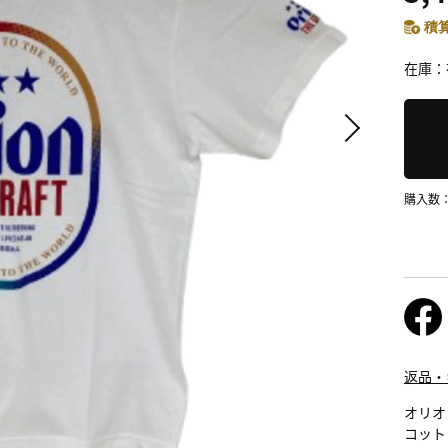
積算
在庫
購入数
返品・
オリオ
コット