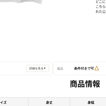
どこに
こちら
れた公
△
条件付きで可
返品
詳細を見る
▼
商品情報
イズ
身丈
身幅