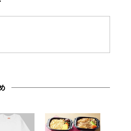
め
JAL特製
レー 200
10,800円
（