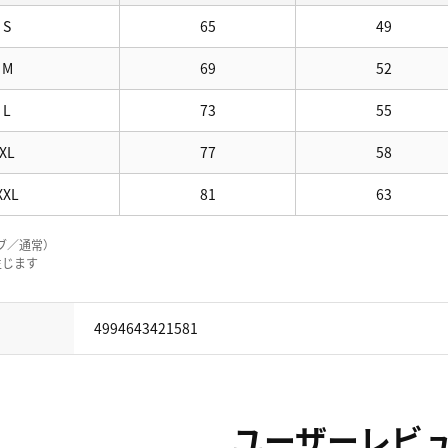
S
65
49
M
69
52
L
73
55
XL
77
58
XXL
81
63
ブ／通常）
生じます
4994643421581
ユーザーレビ