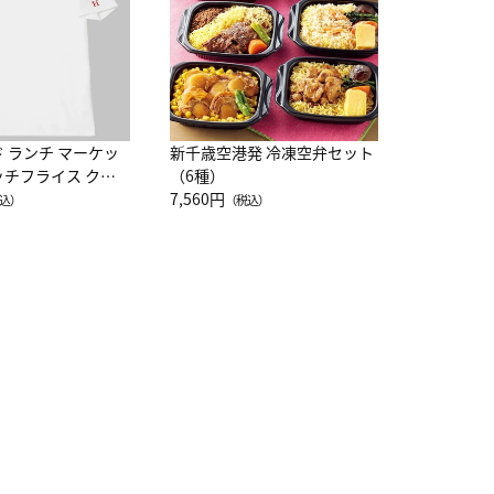
ド ランチ マーケッ
新千歳空港発 冷凍空弁セット
ッチフライス クル
（6種）
注半袖Ｔシャツ
7,560円
込）
（税込）