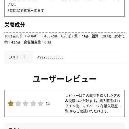
さい。
5時間程で解凍出来ます
栄養成分
100g当たり エネルギー：465kcal、たんぱく質：7.6g、脂質：29.4g、炭水化
物：42.5g、食塩相当量：0.3g
JANコード
4992866033833
ユーザーレビュー
レビューはこの商品を購入した方の
み投稿いただけます。購入商品はロ
（1）
グイン後、マイページ内
購入履歴一
覧
からご確認いただけます。