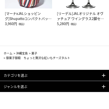
[マーナxJALショッピン
[リーデル]JALオリジナル オヴ
グ]Shupattoコンパクトバッグ
ァチュア ワイングラス2脚セッ
Drop JAL客室乗務員（LC）ス
3,960円
ト（レッドワイン）
5,280円
（税込）
（税込）
カーフ柄
ホーム
>
沖縄宝島
>
菓子
>
御菓子御殿 ちょっと贅沢な紅いもチーズタルト
カテゴリを選ぶ
ジャンルを選ぶ