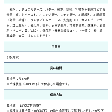
小麦粉、ナチュラルチーズ、バター、砂糖、鶏卵、乳等を主要原料とする
食品、紅いもペースト、オレンジ果汁、レモン果汁、加糖練乳、加糖卵黄
（卵黄、砂糖）、ラム酒／トレハロース、安定剤（ローカストビーンガ
ム、加工澱粉）、乳化剤、香料、ｐＨ調整剤、増粘多糖類、酸味料、着色
料（ベニバナ黄、V.B2）、保存料（安息香酸Ｎａ）、（一部に小麦・卵・
乳成分、大豆、オレンジを含む）
内容量
5号(冷凍)
賞味期間
製造日より120日
※冷凍状態（-18℃以下）で保存した場合です。
保存方法
要冷凍 -18℃以下で保存
※解凍後は要冷蔵（10℃以下）で保存 冷蔵庫にて解凍しお召し上がり下