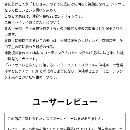
身に着ける人が「おじさん」のように底抜けに明るく笑顔になれるTシャツに
なって欲しいという想いを込めて！
こちらの商品は、沖縄宝島WEB限定デザインです。
楽曲「ハイサイおじさん」について
夏の甲子園「全国高校野球選手権」の沖縄代表校の応援曲として演奏されて
います。
底抜けに軽快で明るいこの楽曲は、沖縄音楽界のレジェンド「喜納昌吉」が
中学生の時に創った最初の作品。
沖縄復帰前の1972年にレコーディングされたシングルが復帰のはざまに沖縄
で爆発的に大ヒット。
「ハイサイおじさん」に始まるロック・バンド・スタイルの沖縄ルーツ音楽
はのちにウチナーPOPと呼ばれるようになり、沖縄ポピュラーミュージック
を未来へと導いた名曲の一つです。
ユーザーレビュー
この商品に寄せられたカスタマーレビューはまだありません。
レビューはこの商品を購入した方のみ投稿いただけます。購入商品はログ