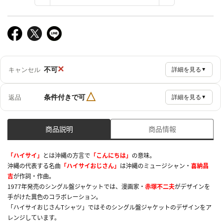
×
不可
キャンセル
詳細を見る
▼
△
条件付きで可
返品
詳細を見る
▼
商品説明
商品情報
「ハイサイ」
とは沖縄の方言で
「こんにちは」
の意味。
沖縄の代表する名曲
「ハイサイおじさん」
は沖縄のミュージシャン・
喜納昌
吉
が作詞・作曲。
1977年発売のシングル盤ジャケットでは、漫画家・
赤塚不二夫
がデザインを
手がけた異色のコラボレーション。
「ハイサイおじさんTシャツ」ではそのシングル盤ジャケットのデザインをア
レンジしています。