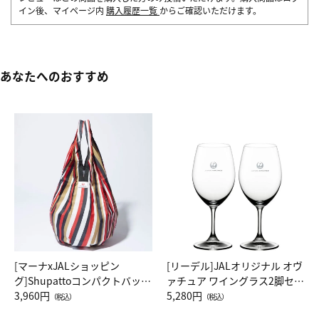
イン後、マイページ内
購入履歴一覧
からご確認いただけます。
あなたへのおすすめ
[マーナxJALショッピン
[リーデル]JALオリジナル オヴ
グ]Shupattoコンパクトバッグ
ァチュア ワイングラス2脚セッ
Drop JAL客室乗務員（LC）ス
3,960円
ト（レッドワイン）
5,280円
（税込）
（税込）
カーフ柄