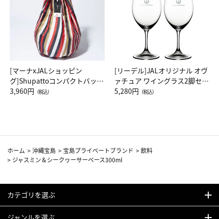
[マーナxJALショッピン
[リーデル]JALオリジナル オヴ
グ]Shupattoコンパクトバッグ
ァチュア ワイングラス2脚セッ
Drop JAL客室乗務員（LC）ス
3,960円
ト（レッドワイン）
5,280円
（税込）
（税込）
カーフ柄
ホーム
>
沖縄宝島
>
宝島プライベートブランド
>
飲料
>
ジャスミン＆シークヮーサーベース300ml
カテゴリを選ぶ
ジャンルを選ぶ