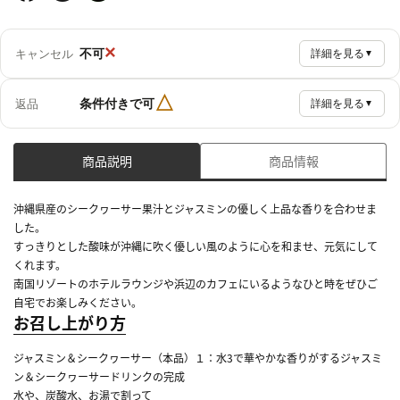
×
不可
キャンセル
詳細を見る
▼
△
条件付きで可
返品
詳細を見る
▼
商品説明
商品情報
沖縄県産のシークヮーサー果汁とジャスミンの優しく上品な香りを合わせま
した。
すっきりとした酸味が沖縄に吹く優しい風のように心を和ませ、元気にして
くれます。
南国リゾートのホテルラウンジや浜辺のカフェにいるようなひと時をぜひご
自宅でお楽しみください。
お召し上がり方
ジャスミン＆シークヮーサー（本品）１：水3で華やかな香りがするジャスミ
ン＆シークヮーサードリンクの完成
水や、炭酸水、お湯で割って