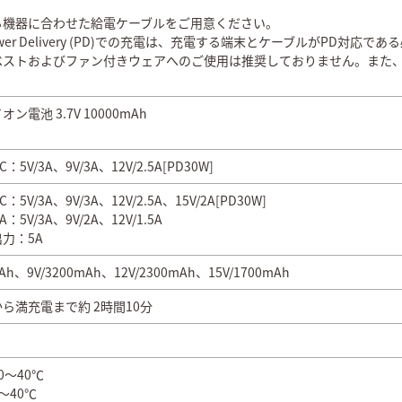
る機器に合わせた給電ケーブルをご用意ください。
ower Delivery (PD)での充電は、充電する端末とケーブルがPD対応で
ベストおよびファン付きウェアへのご使用は推奨しておりません。また
ン電池 3.7V 10000mAh
-C：5V/3A、9V/3A、12V/2.5A[PD30W]
-C：5V/3A、9V/3A、12V/2.5A、15V/2A[PD30W]
-A：5V/3A、9V/2A、12V/1.5A
力：5A
mAh、9V/3200mAh、12V/2300mAh、15V/1700mAh
ら満充電まで約 2時間10分
0～40℃
～40℃