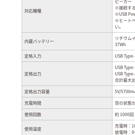
ピーカー
※接続す
対応機種
※USB P
※ヒート
い。
リチウムイオ
内蔵バッテリー
37Wh
定格入力
USB Type
USB Type
定格出力
USB Type
合計最大出
定格出力容量
5V/5700
充電時間
空の状態か
使用回数
約 1000回
充電時：1
使用温度
放電時：0