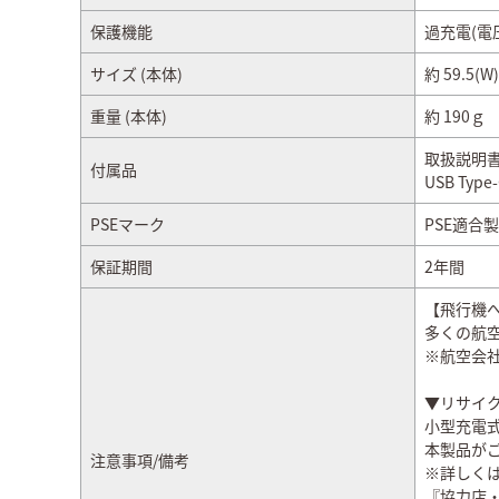
保護機能
過充電(電
サイズ (本体)
約 59.5(W)
重量 (本体)
約 190ｇ
取扱説明
付属品
USB Typ
PSEマーク
PSE適合
保証期間
2年間
【飛行機
多くの航
※航空会
▼リサイ
小型充電
本製品がご
注意事項/備考
※詳しくは
『協力店・