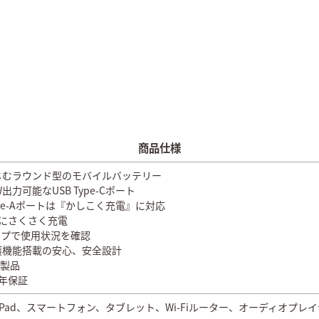
商品仕様
じむラウンド型のモバイルバッテリー
出力可能なUSB Type-Cポート
Type-Aポートは『かしこく充電』に対応
時にさくさく充電
ンプで使用状況を確認
護機能搭載の安心、安全設計
合製品
年保証
e、iPad、スマートフォン、タブレット、Wi-Fiルーター、オーディオ