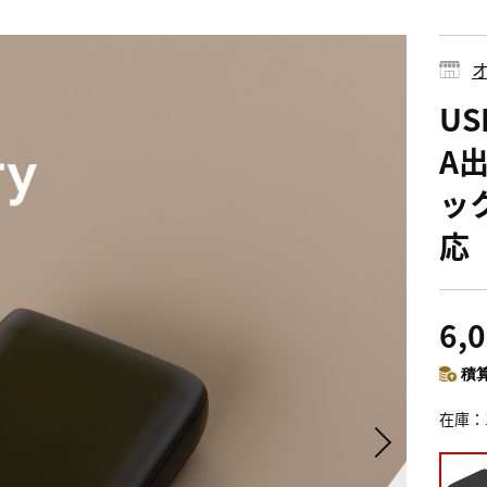
オ
US
A
ック
応
6,
積算
在庫