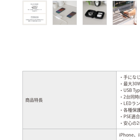
・手にな
・最大30W
・USB 
・2台同
商品特長
・LEDラ
・各種保
・PSE適
・安心の2
iPhon