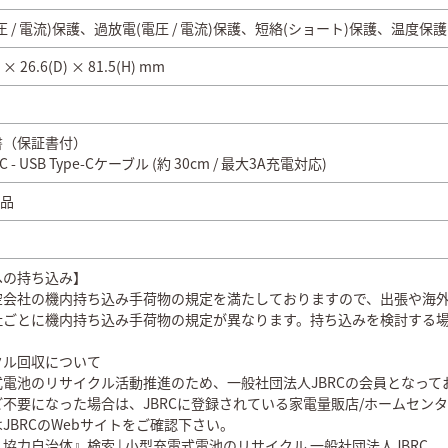
圧 / 電流)保護、過放電(電圧 / 電流)保護、短絡(ショート)保護、温度保護
 × 26.6(D) × 81.5(H) mm
書（保証書付）
e-C - USB Type-Cケーブル (約 30cm / 最大3A充電対応)
製品
への持ち込み】
空会社の機内持ち込み手荷物の規定を満たしておりますので、出張や海
社ごとに機内持ち込み手荷物の規定が異なります。持ち込みを検討する
クル回収について
式電池のリサイクル活動推進のため、一般社団法人JBRCの会員となって
不要になった場合は、JBRCに登録されている家電量販店/ホームセン
JBRCのWebサイトをご確認下さい。
協力自治体』検索 | 小型充電式電池のリサイクル 一般社団法人JBRC