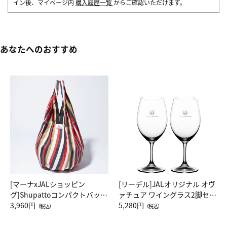
イン後、マイページ内
購入履歴一覧
からご確認いただけます。
あなたへのおすすめ
[マーナxJALショッピン
[リーデル]JALオリジナル オヴ
グ]Shupattoコンパクトバッグ
ァチュア ワイングラス2脚セッ
Drop JAL客室乗務員（LC）ス
3,960円
ト（レッドワイン）
5,280円
（税込）
（税込）
カーフ柄