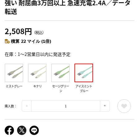
強い 耐屈曲3万回以上 急速充電2.4A／データ
転送
2,508円
（税込）
積算 22 マイル (1倍)
在庫
1～2営業日以内に発送予定
ミストグレー
キナリ
セージグリー
アイスミント
ン
ブルー
購入数：