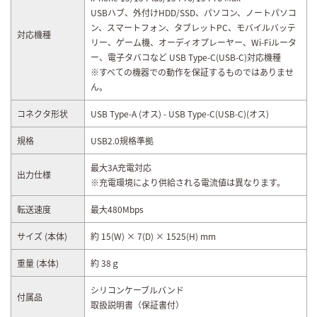
USBハブ、外付けHDD/SSD、パソコン、ノートパソコ
ン、スマートフォン、タブレットPC、モバイルバッテ
対応機種
リー、ゲーム機、オーディオプレーヤー、Wi-Fiルータ
ー、電子タバコなど USB Type-C(USB-C)対応機種
※すべての機器での動作を保証するものではありませ
ん。
コネクタ形状
USB Type-A (オス) - USB Type-C(USB-C)(オス)
規格
USB2.0規格準拠
最大3A充電対応
出力仕様
※充電環境により供給される電流値は異なります。
転送速度
最大480Mbps
サイズ (本体)
約 15(W) × 7(D) × 1525(H) mm
重量 (本体)
約 38ｇ
シリコンケーブルバンド
付属品
取扱説明書（保証書付）