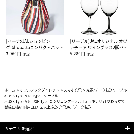
[マーナxJALショッピン
[リーデル]JALオリジナル オヴ
グ]Shupattoコンパクトバッグ
ァチュア ワイングラス2脚セッ
Drop JAL客室乗務員（LC）ス
3,960円
ト（レッドワイン）
5,280円
（税込）
（税込）
カーフ柄
ホーム
>
オウルテックダイレクト
>
スマホ充電
>
充電/データ転送ケーブル
>
USB Type-A to Type-Cケーブル
>
USB Type-A to USB Type-C シリコンケーブル 1.5m キナリ 超やわらかで
断線に強い 耐屈曲3万回以上 急速充電3A／データ転送
カテゴリを選ぶ