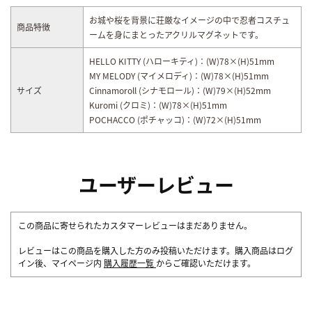
お城や桜を背景に荘厳なイメージの中で忍者コスチュ
商品特徴
ームを身にまとったアクリルマグネットです。
HELLO KITTY (ハローキティ)：(W)78×(H)51mm
MY MELODY (マイメロディ)：(W)78×(H)51mm
サイズ
Cinnamoroll (シナモロール)：(W)79×(H)52mm
Kuromi (クロミ)：(W)78×(H)51mm
POCHACCO (ポチャッコ)：(W)72×(H)51mm
ユーザーレビュー
この商品に寄せられたカスタマーレビューはまだありません。
レビューはこの商品を購入した方のみ投稿いただけます。購入商品はログ
イン後、マイページ内
購入履歴一覧
からご確認いただけます。