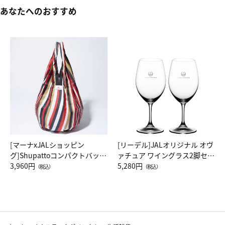
あなたへのおすすめ
[マーナxJALショッピン
[リーデル]JALオリジナル オヴ
グ]Shupattoコンパクトバッグ
ァチュア ワイングラス2脚セッ
Drop JAL客室乗務員（LC）ス
3,960円
ト（レッドワイン）
5,280円
（税込）
（税込）
カーフ柄