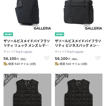
ザソールビスメイドバイフラソ
ザソールビスメイドバイフラソ
リティ リュック メンズ レディ
リティ ビジネスバッグ メンズ
ース おしゃれ THE SOLE BIS
レディース 大容量 THE SOLE
ギャレリア Bag＆Luggage
ギャレリア Bag＆Luggage
made by Flathority ノートPC
BIS made by Flathority 無地
56,100
56,100
無地 A4 キャンバス 撥水 通勤 ブ
A4 キャンバス 自立 撥水 通勤 ブ
円
（税込）
円
（税込）
ランド ビジネス 日本製 キャン
ランド ビジネス 日本製 キャン
積算 510 マイル (1倍)
積算 510 マイル (1倍)
バスレザー バックパック PAUL
バスレザー ブリーフケース
STEVE