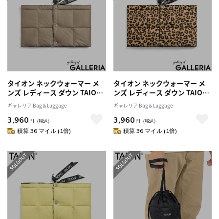
タイオン ネックウォーマー メ
タイオン ネックウォーマー メ
ンズ レディース ダウン TAION
ンズ レディース ダウン TAION
スポーツ ブランド 冬 秋 薄手 軽
スポーツ ブランド 冬 秋 薄手 軽
ギャレリア Bag＆Luggage
ギャレリア Bag＆Luggage
量 防寒 洗える マフラー カジュ
量 防寒 洗える マフラー カジュ
3,960
3,960
アル おしゃれ シンプル BASIC
アル おしゃれ シンプル BASIC
円
（税込）
円
（税込）
LINE ベーシック ダウンネック
LINE ベーシック ダウンネック
積算 36 マイル (1倍)
積算 36 マイル (1倍)
ウォーマー TAION-203A
ウォーマー TAION-203A