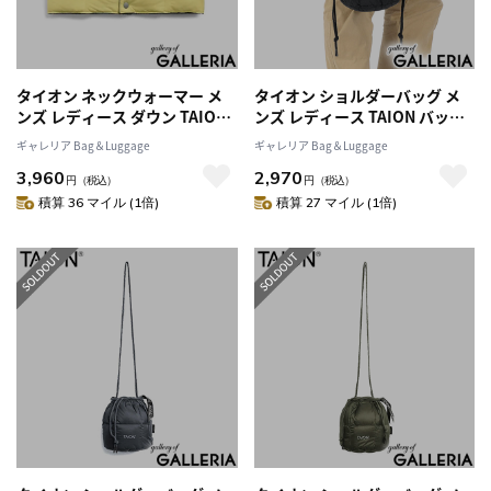
タイオン ネックウォーマー メ
タイオン ショルダーバッグ メ
ンズ レディース ダウン TAION
ンズ レディース TAION バッグ
スポーツ ブランド 冬 秋 薄手 軽
斜めがけ 軽量 軽い 小さめ コン
ギャレリア Bag＆Luggage
ギャレリア Bag＆Luggage
量 防寒 洗える マフラー カジュ
パクト ブランド 巾着 ショルダ
3,960
2,970
アル おしゃれ シンプル BASIC
ー ダウン 800FP 洗える BASIC
円
（税込）
円
（税込）
LINE ベーシック ダウンネック
LINE ドローストリング ダウン
積算 36 マイル (1倍)
積算 27 マイル (1倍)
ウォーマー TAION-203A
バッグS TAION-DST01-S