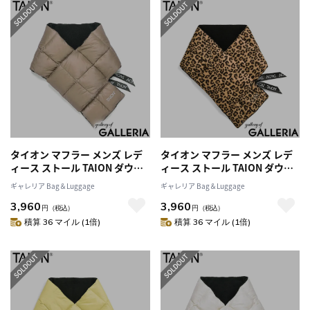
タイオン マフラー メンズ レデ
タイオン マフラー メンズ レデ
ィース ストール TAION ダウン
ィース ストール TAION ダウン
ブランド ブラウン 薄手 プレゼ
ブランド ブラウン 薄手 プレゼ
ギャレリア Bag＆Luggage
ギャレリア Bag＆Luggage
ント 冬 秋 秋冬 暖かい 無地 フリ
ント 冬 秋 秋冬 暖かい 無地 フリ
3,960
3,960
ース パッカブル 持ち運び 洗濯
ース パッカブル 持ち運び 洗濯
円
（税込）
円
（税込）
可 洗える BASIC LINE ベーシッ
可 洗える BASIC LINE ベーシッ
積算 36 マイル (1倍)
積算 36 マイル (1倍)
ク ダウンマフラー TAION-201A
ク ダウンマフラー TAION-201A