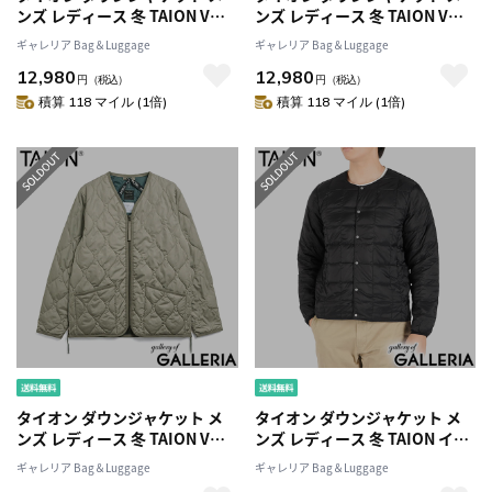
ンズ レディース 冬 TAION Vネ
ンズ レディース 冬 TAION Vネ
ック ダウン ブランド 暖かい 軽
ック ダウン ブランド 暖かい 軽
ギャレリア Bag＆Luggage
ギャレリア Bag＆Luggage
量 軽い 収納袋付き ファスナー
量 軽い 収納袋付き ファスナー
12,980
12,980
アウター 洗濯 洗える MILITARY
アウター 洗濯 洗える MILITARY
円
（税込）
円
（税込）
LINE ミリタリー Vネックジップ
LINE ミリタリー Vネックジップ
積算 118 マイル (1倍)
積算 118 マイル (1倍)
ダウンジャケット TAION-
ダウンジャケット TAION-
101ZML-1
101ZML-1
タイオン ダウンジャケット メ
タイオン ダウンジャケット メ
ンズ レディース 冬 TAION Vネ
ンズ レディース 冬 TAION イン
ック ダウン ブランド 暖かい 軽
ナーダウン ダウン ブランド 暖
ギャレリア Bag＆Luggage
ギャレリア Bag＆Luggage
量 軽い 収納袋付き ファスナー
かい 軽量 軽い 収納袋付き アウ