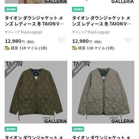
タイオン ダウンジャケット メ
タイオン ダウンジャケット メ
ンズ レディース 冬 TAION Vネ
ンズ レディース 冬 TAION Vネ
ック ダウン ブランド 暖かい 軽
ック ダウン ブランド 暖かい 軽
ギャレリア Bag＆Luggage
ギャレリア Bag＆Luggage
量 軽い 収納袋付き ファスナー
量 軽い 収納袋付き ファスナー
12,980
12,980
アウター 洗濯 洗える MILITARY
アウター 洗濯 洗える MILITARY
円
（税込）
円
（税込）
LINE ミリタリー Vネックジップ
LINE ミリタリー Vネックジップ
積算 118 マイル (1倍)
積算 118 マイル (1倍)
ダウンジャケット TAION-
ダウンジャケット TAION-
101ZML-1
101ZML-1
タイオン ダウンジャケット メ
タイオン ダウンジャケット メ