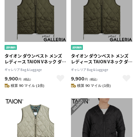
タイオン ダウンベスト メンズ
タイオン ダウンベスト メンズ
レディース TAION Vネック ダウ
レディース TAION Vネック ダウ
ン ベスト 軽量 防寒 洗える ファ
ン ベスト 軽量 防寒 洗える ファ
ギャレリア Bag＆Luggage
ギャレリア Bag＆Luggage
スナー ジッブ アウター カジュ
スナー ジッブ アウター カジュ
9,900
9,900
アル MILITARY LINE ミリタリ
アル MILITARY LINE ミリタリ
円
（税込）
円
（税込）
ー Vネックジップ ダウンベスト
ー Vネックジップ ダウンベスト
積算 90 マイル (1倍)
積算 90 マイル (1倍)
TAION-001ZML-1
TAION-001ZML-1