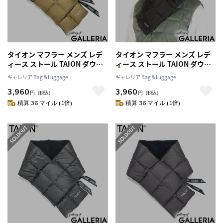
タイオン マフラー メンズ レデ
タイオン マフラー メンズ レデ
ィース ストール TAION ダウン
ィース ストール TAION ダウン
ブランド ブラウン 薄手 プレゼ
ブランド ブラウン 薄手 プレゼ
ギャレリア Bag＆Luggage
ギャレリア Bag＆Luggage
ント 冬 秋 秋冬 暖かい 無地 フリ
ント 冬 秋 秋冬 暖かい 無地 フリ
3,960
3,960
ース パッカブル 持ち運び 洗濯
ース パッカブル 持ち運び 洗濯
円
（税込）
円
（税込）
可 洗える BASIC LINE ベーシッ
可 洗える BASIC LINE ベーシッ
積算 36 マイル (1倍)
積算 36 マイル (1倍)
ク ダウンマフラー TAION-201A
ク ダウンマフラー TAION-201A