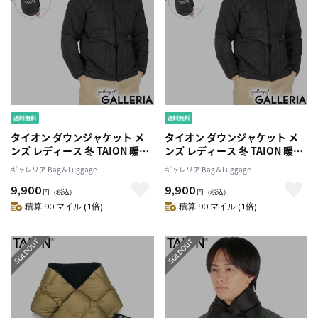
タイオン ダウンジャケット メ
タイオン ダウンジャケット メ
ンズ レディース 冬 TAION 暖か
ンズ レディース 冬 TAION 暖か
い 軽量 ブランド ダウン インナ
い 軽量 ブランド ダウン インナ
ギャレリア Bag＆Luggage
ギャレリア Bag＆Luggage
ーダウン ナイロン 保温 防寒 丈
ーダウン ナイロン 保温 防寒 丈
9,900
9,900
夫 洗濯 洗える 軽い ボタン
夫 洗濯 洗える 軽い ボタン
円
（税込）
円
（税込）
WORK LINE ワーク クルーネッ
WORK LINE ワーク クルーネッ
積算 90 マイル (1倍)
積算 90 マイル (1倍)
ク ダウンジャケット TAION-
ク ダウンジャケット TAION-
104BWK
104BWK