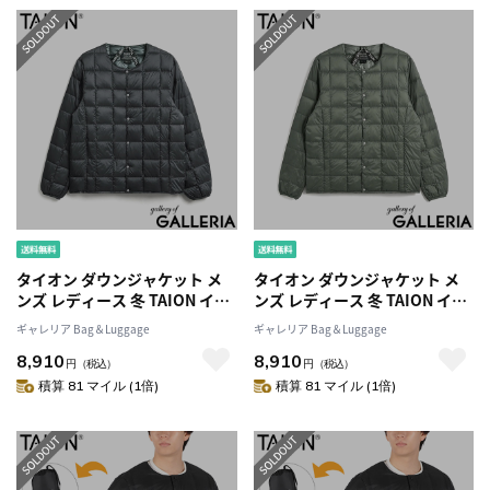
104
104
タイオン ダウンジャケット メ
タイオン ダウンジャケット メ
ンズ レディース 冬 TAION イン
ンズ レディース 冬 TAION イン
ナーダウン ダウン ブランド 暖
ナーダウン ダウン ブランド 暖
ギャレリア Bag＆Luggage
ギャレリア Bag＆Luggage
かい 軽量 軽い 収納袋付き アウ
かい 軽量 軽い 収納袋付き アウ
8,910
8,910
ター 洗える BASIC LINE ベーシ
ター 洗える BASIC LINE ベーシ
円
（税込）
円
（税込）
ック クルーネックボタン イン
ック クルーネックボタン イン
積算 81 マイル (1倍)
積算 81 マイル (1倍)
ナーダウンジャケット TAION-
ナーダウンジャケット TAION-
104
104