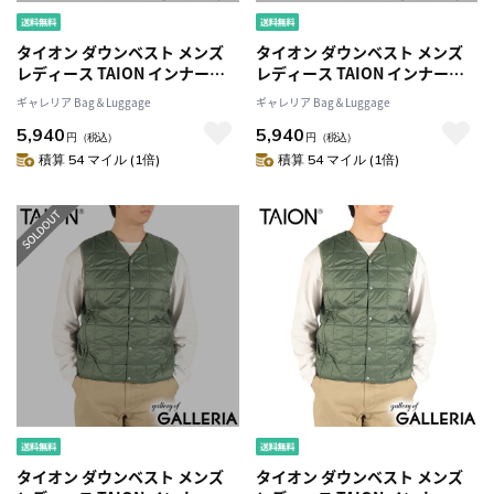
タイオン ダウンベスト メンズ
タイオン ダウンベスト メンズ
レディース TAION インナーダ
レディース TAION インナーダ
ウン Vネック ダウン ベスト 軽
ウン Vネック ダウン ベスト 軽
ギャレリア Bag＆Luggage
ギャレリア Bag＆Luggage
量 防寒 洗える ボタン アウター
量 防寒 洗える ボタン アウター
5,940
5,940
カジュアル BASIC LINE ベーシ
カジュアル BASIC LINE ベーシ
円
（税込）
円
（税込）
ック Vネックボタン インナーダ
ック Vネックボタン インナーダ
積算 54 マイル (1倍)
積算 54 マイル (1倍)
ウンベスト TAION-001
ウンベスト TAION-001
タイオン ダウンベスト メンズ
タイオン ダウンベスト メンズ