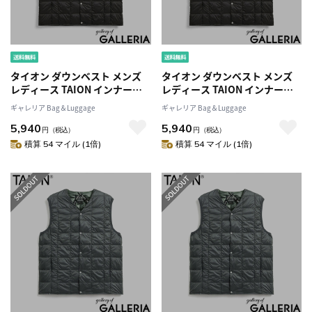
タイオン ダウンベスト メンズ
タイオン ダウンベスト メンズ
レディース TAION インナーダ
レディース TAION インナーダ
ウン Vネック ダウン ベスト 軽
ウン Vネック ダウン ベスト 軽
ギャレリア Bag＆Luggage
ギャレリア Bag＆Luggage
量 防寒 洗える ボタン アウター
量 防寒 洗える ボタン アウター
5,940
5,940
カジュアル BASIC LINE ベーシ
カジュアル BASIC LINE ベーシ
円
（税込）
円
（税込）
ック Vネックボタン インナーダ
ック Vネックボタン インナーダ
積算 54 マイル (1倍)
積算 54 マイル (1倍)
ウンベスト TAION-001
ウンベスト TAION-001