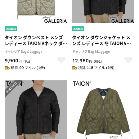
タイオン ダウンベスト メンズ
タイオン ダウンジャケット メ
レディース TAION Vネック ダウ
ンズ レディース 冬 TAION Vネ
ン ベスト 軽量 防寒 洗える ファ
ック ダウン ブランド 暖かい 軽
ギャレリア Bag＆Luggage
ギャレリア Bag＆Luggage
スナー ジッブ アウター カジュ
量 軽い 収納袋付き ファスナー
9,900
12,980
アル MILITARY LINE ミリタリ
アウター 洗濯 洗える MILITARY
円
（税込）
円
（税込）
ー Vネックジップ ダウンベスト
LINE ミリタリー Vネックジップ
積算 90 マイル (1倍)
積算 118 マイル (1倍)
TAION-001ZML-1
ダウンジャケット TAION-
101ZML-1