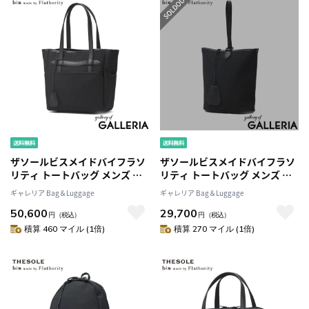
ザソールビスメイドバイフラソ
ザソールビスメイドバイフラソ
リティ トートバッグ メンズ レ
リティ トートバッグ メンズ レ
ディース 大きめ A4 キャンバス
ディース キャンバス THE SOLE
ギャレリア Bag＆Luggage
ギャレリア Bag＆Luggage
THE SOLE BIS made by
BIS made by Flathority ワン
50,600
29,700
Flathority ビジネス カジュアル
ハンドルバッグ カジュアル 無
円
（税込）
円
（税込）
無地 ブランド 自立 撥水 キャン
地 自立 A5 撥水 キャンバスレザ
積算 460 マイル (1倍)
積算 270 マイル (1倍)
バスレザートートバッグ JOHN
ーワンハンドバッグ MICHAEL