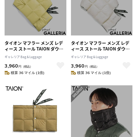
タイオン マフラー メンズ レデ
タイオン マフラー メンズ レデ
ィース ストール TAION ダウン
ィース ストール TAION ダウン
ブランド ブラウン 薄手 プレゼ
ブランド ブラウン 薄手 プレゼ
ギャレリア Bag＆Luggage
ギャレリア Bag＆Luggage
ント 冬 秋 秋冬 暖かい 無地 フリ
ント 冬 秋 秋冬 暖かい 無地 フリ
3,960
3,960
ース パッカブル 持ち運び 洗濯
ース パッカブル 持ち運び 洗濯
円
（税込）
円
（税込）
可 洗える BASIC LINE ベーシッ
可 洗える BASIC LINE ベーシッ
積算 36 マイル (1倍)
積算 36 マイル (1倍)
ク ダウンマフラー TAION-201A
ク ダウンマフラー TAION-201A