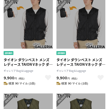
タイオン ダウンベスト メンズ
タイオン ダウンベスト メンズ
レディース TAION Vネック ダウ
レディース TAION Vネック ダウ
ン ベスト 軽量 防寒 洗える ファ
ン ベスト 軽量 防寒 洗える ファ
ギャレリア Bag＆Luggage
ギャレリア Bag＆Luggage
スナー ジッブ アウター カジュ
スナー ジッブ アウター カジュ
9,900
9,900
アル MILITARY LINE ミリタリ
アル MILITARY LINE ミリタリ
円
（税込）
円
（税込）
ー Vネックジップ ダウンベスト
ー Vネックジップ ダウンベスト
積算 90 マイル (1倍)
積算 90 マイル (1倍)
TAION-001ZML-1
TAION-001ZML-1