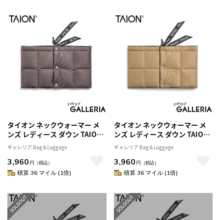
ウォーマー TAION-203A
ウォーマー TAION-203A
タイオン ネックウォーマー メ
タイオン ネックウォーマー メ
ンズ レディース ダウン TAION
ンズ レディース ダウン TAION
スポーツ ブランド 冬 秋 薄手 軽
スポーツ ブランド 冬 秋 薄手 軽
ギャレリア Bag＆Luggage
ギャレリア Bag＆Luggage
量 防寒 洗える マフラー カジュ
量 防寒 洗える マフラー カジュ
3,960
3,960
アル おしゃれ シンプル BASIC
アル おしゃれ シンプル BASIC
円
（税込）
円
（税込）
LINE ベーシック ダウンネック
LINE ベーシック ダウンネック
積算 36 マイル (1倍)
積算 36 マイル (1倍)
ウォーマー TAION-203A
ウォーマー TAION-203A