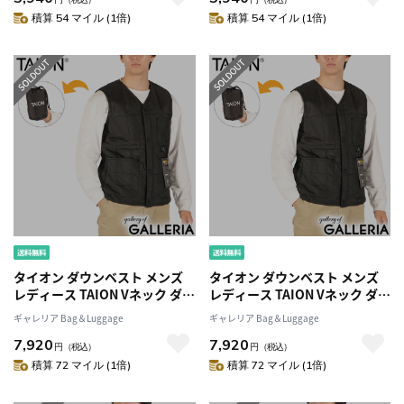
ック Vネックボタン インナーダ
ック Vネックボタン インナーダ
積算 54 マイル (1倍)
積算 54 マイル (1倍)
ウンベスト TAION-001
ウンベスト TAION-001
タイオン ダウンベスト メンズ
タイオン ダウンベスト メンズ
レディース TAION Vネック ダウ
レディース TAION Vネック ダウ
ン ベスト 軽量 防寒 洗える ボタ
ン ベスト 軽量 防寒 洗える ボタ
ギャレリア Bag＆Luggage
ギャレリア Bag＆Luggage
ン アウター カジュアル ブラン
ン アウター カジュアル ブラン
7,920
7,920
ド おしゃれ WORK LINE ワーク
ド おしゃれ WORK LINE ワーク
円
（税込）
円
（税込）
Vネックボタン ダウンベスト
Vネックボタン ダウンベスト
積算 72 マイル (1倍)
積算 72 マイル (1倍)
TAION-001BWK
TAION-001BWK