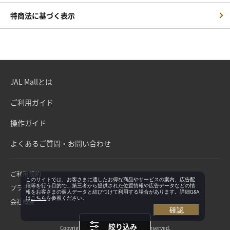
特商法に基づく表示
JAL Mallとは
ご利用ガイド
操作ガイド
よくあるご質問・お問い合わせ
ご利用規約
このサイトでは、お客さまに適したお得な商品やサービスの案内、広告配
信等を行う目的で、第三者から提供された位置情報や広告データなどの情
プライバシーポリシー
報をお客さまの個人データと結びつけて利用する場合があります。詳細Q&A
は
こちら
を参照ください。
会社概要
確認
絞り込み
Copyright©Japan Airlines. All rights reserved.