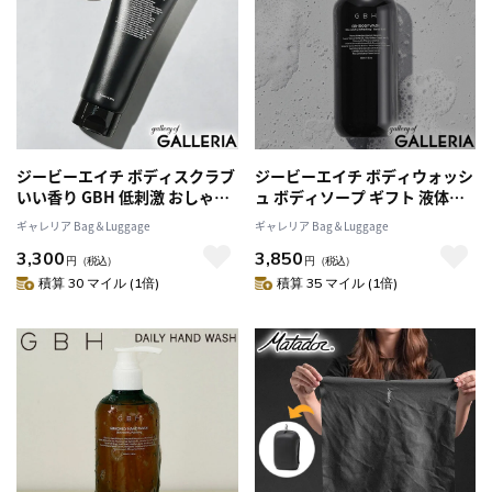
ジービーエイチ ボディスクラブ
ジービーエイチ ボディウォッシ
いい香り GBH 低刺激 おしゃれ
ュ ボディソープ ギフト 液体
ギフト シンプル ボディケア ケ
GBH いい匂い 低刺激 おしゃれ
ギャレリア Bag＆Luggage
ギャレリア Bag＆Luggage
ラチンケア スタイリッシュ ナ
シンプル ネロリムスク スタイ
3,300
3,850
チュラル ネロリムスク 150ml
リッシュ ナチュラル バスタイ
円
（税込）
円
（税込）
BODY SCRUB NEROLI MUSK
ム 400ml BODY WASH
積算 30 マイル (1倍)
積算 35 マイル (1倍)
NEROLI MUSK