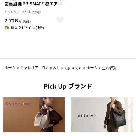
帯扇風機 PRISMATE 襟エアー
ファン ミニ扇風機 首掛け クリ
ギャレリア Bag＆Luggage
ップ 充電式 襟 扇風機 子供 軽量
2,728
ハンズフリー ファン 小型 コン
円
（税込）
パクト 抗菌 PR-F092
積算 24 マイル (1倍)
ホーム
>
ギャレリア Ｂａｇ＆Ｌｕｇｇａｇｅ
>
ホーム
>
生活雑貨
Pick Up ブランド