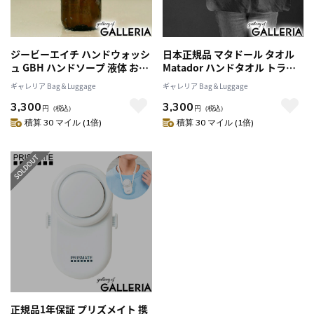
ジービーエイチ ハンドウォッシ
日本正規品 マタドール タオル
ュ GBH ハンドソープ 液体 おし
Matador ハンドタオル トラベ
ゃれ ギフト シンプル ココナッ
ルタオル ブランド 吸水 薄手 薄
ギャレリア Bag＆Luggage
ギャレリア Bag＆Luggage
ツ由来 デイリーハンドウォッシ
い ナノファイバー ケース付き
3,300
3,300
ュ スタイリッシュ ナチュラル
乾燥 コンパクト アウトドア メ
円
（税込）
円
（税込）
280ml DAILY HAND WASH
ンズ レディース ナノドライ ト
積算 30 マイル (1倍)
積算 30 マイル (1倍)
レックタオル S
正規品1年保証 プリズメイト 携