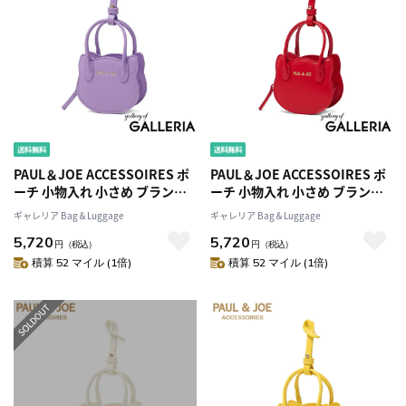
PAUL＆JOE ACCESSOIRES ポ
PAUL＆JOE ACCESSOIRES ポ
ーチ 小物入れ 小さめ ブランド
ーチ 小物入れ 小さめ ブランド
可愛い おしゃれ ポールアンド
可愛い おしゃれ ポールアンド
ギャレリア Bag＆Luggage
ギャレリア Bag＆Luggage
ジョー 猫 プレゼント ミニ かわ
ジョー 猫 プレゼント ミニ かわ
5,720
5,720
いい オシャレ リップ 大人 推し
いい オシャレ リップ 大人 推し
円
（税込）
円
（税込）
カラー SMALL BAG CHARM ね
カラー SMALL BAG CHARM ね
積算 52 マイル (1倍)
積算 52 マイル (1倍)
こ型バッグチャーム PJA-P1301
こ型バッグチャーム PJA-P1301