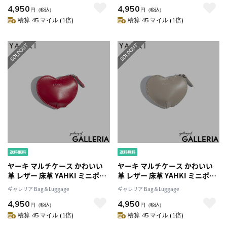
4,950
4,950
型 おしゃれ シンプル 可愛い 立
型 おしゃれ シンプル 可愛い 立
円
（税込）
円
（税込）
体感 アクセサリー レディース
体感 アクセサリー レディース
積算 45 マイル (1倍)
積算 45 マイル (1倍)
SMOOTH YH-640
SMOOTH YH-640
ヤーキ マルチケース かわいい
ヤーキ マルチケース かわいい
革 レザー 床革 YAHKI ミニポー
革 レザー 床革 YAHKI ミニポー
チ ポーチ コインケース 小銭入
チ ポーチ コインケース 小銭入
ギャレリア Bag＆Luggage
ギャレリア Bag＆Luggage
れ 小物 ブランド ハート ハート
れ 小物 ブランド ハート ハート
4,950
4,950
型 おしゃれ シンプル 可愛い 立
型 おしゃれ シンプル 可愛い 立
円
（税込）
円
（税込）
体感 アクセサリー レディース
体感 アクセサリー レディース
積算 45 マイル (1倍)
積算 45 マイル (1倍)
SMOOTH YH-640
SMOOTH YH-640