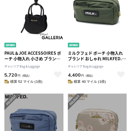
PAUL＆JOE ACCESSOIRES ポ
ミルクフェド ポーチ 小物入れ
ーチ 小物入れ 小さめ ブランド
ブランド おしゃれ MILKFED.
可愛い おしゃれ ポールアンド
可愛い かわいい ペンケース 筆
ギャレリア Bag＆Luggage
ギャレリア Bag＆Luggage
ジョー 猫 プレゼント ミニ かわ
箱 化粧ポーチ メイクポーチ マ
5,720
4,400
いい オシャレ リップ 大人 推し
ルチポーチ 旅行 軽量 軽い レデ
円
（税込）
円
（税込）
カラー SMALL BAG CHARM ね
ィース 高校生 女性 大人 シンプ
積算 52 マイル (1倍)
積算 40 マイル (1倍)
こ型バッグチャーム PJA-P1301
ル LOGO PLATE POUCH
103241054001