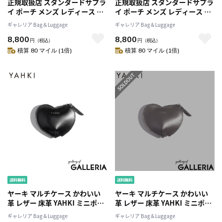
正規取扱店 スタンダードサプラ
正規取扱店 スタンダードサプラ
イ ポーチ メンズ レディース 小
イ ポーチ メンズ レディース 小
物入れ おしゃれ 旅行 メッシュ
物入れ おしゃれ 旅行 メッシュ
ギャレリア Bag＆Luggage
ギャレリア Bag＆Luggage
大きめ STANDARD SUPPLY メ
大きめ STANDARD SUPPLY メ
8,800
8,800
ッシュポーチ 2層 軽量 マチあり
ッシュポーチ 2層 軽量 マチあり
円
（税込）
円
（税込）
限定 黒 ブランド ECO STEP
限定 黒 ブランド ECO STEP
積算 80 マイル (1倍)
積算 80 マイル (1倍)
MESH 2R SQUARE POUCH M
MESH 2R SQUARE POUCH M
ヤーキ マルチケース かわいい
ヤーキ マルチケース かわいい
革 レザー 床革 YAHKI ミニポー
革 レザー 床革 YAHKI ミニポー
チ ポーチ コインケース 小銭入
チ ポーチ コインケース 小銭入
ギャレリア Bag＆Luggage
ギャレリア Bag＆Luggage
れ 小物 ブランド ハート ハート
れ 小物 ブランド ハート ハート