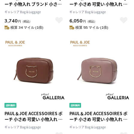
ーチ 小物入れ ブランド 小さめ
ーチ 小さめ 可愛い 小物入れ お
かわいい おしゃれ 高校生 ポー
しゃれ ブランド ポールアンド
ギャレリア Bag＆Luggage
ギャレリア Bag＆Luggage
ル&ジョーアクセソワ レディー
ジョー レディース かわいい オ
3,740
6,050
ス オシャレ 可愛い 化粧ポーチ
シャレ スクエア 化粧品 コスメ
円
（税込）
円
（税込）
自立 コンパクト メイク コスメ
コンパクト 猫 BIG CAT METAL
積算 34 マイル (1倍)
積算 55 マイル (1倍)
持ち手付き 猫 ヌネット総柄
スクエアポーチ PJA-P1275
PJA-P963
PAUL＆JOE ACCESSOIRES ポ
PAUL＆JOE ACCESSOIRES ポ
ーチ 小さめ 可愛い 小物入れ お
ーチ 小さめ 可愛い 小物入れ お
しゃれ ブランド ポールアンド
しゃれ ブランド ポールアンド
ギャレリア Bag＆Luggage
ギャレリア Bag＆Luggage
ジョー レディース かわいい オ
ジョー レディース かわいい オ