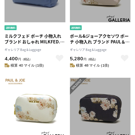
ミルクフェド ポーチ 小物入れ
ポール&ジョーアクセソワ ポー
ブランド おしゃれ MILKFED.
チ 小物入れ ブランド PAUL＆
可愛い かわいい ペンケース 筆
JOE ACCESSOIRES おしゃれ
ギャレリア Bag＆Luggage
ギャレリア Bag＆Luggage
箱 化粧ポーチ メイクポーチ マ
小さめ 小さい 化粧品 コスメ 化
4,400
5,280
ルチポーチ 旅行 軽量 軽い レデ
粧ポーチ 花柄 ファスナー レデ
円
（税込）
円
（税込）
ィース 高校生 女性 大人 シンプ
ィース クリザンテーム・ラメプ
積算 40 マイル (1倍)
積算 48 マイル (1倍)
ル LOGO PLATE POUCH
リント PJA-P976
103241054001