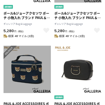
ポール&ジョーアクセソワ ポー
ポール&ジョーアクセソワ ポー
チ 小物入れ ブランド PAUL＆
チ 小物入れ ブランド PAUL＆
JOE ACCESSOIRES おしゃれ
JOE ACCESSOIRES おしゃれ
ギャレリア Bag＆Luggage
ギャレリア Bag＆Luggage
小さめ 小さい 化粧品 コスメ 化
小さめ 小さい 化粧品 コスメ 化
5,280
5,280
粧ポーチ 花柄 ファスナー レデ
粧ポーチ 花柄 ファスナー レデ
円
（税込）
円
（税込）
ィース クリザンテーム・ラメプ
ィース クリザンテーム・ラメプ
積算 48 マイル (1倍)
積算 48 マイル (1倍)
リント PJA-P976
リント PJA-P976
PAUL＆JOE ACCESSOIRES ポ
PAUL＆JOE ACCESSOIRES ポ