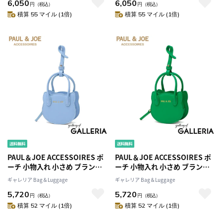
6,050
6,050
シャレ スクエア 化粧品 コスメ
シャレ スクエア 化粧品 コスメ
円
（税込）
円
（税込）
コンパクト 猫 BIG CAT METAL
コンパクト 猫 BIG CAT METAL
積算 55 マイル (1倍)
積算 55 マイル (1倍)
スクエアポーチ PJA-P1275
スクエアポーチ PJA-P1275
PAUL＆JOE ACCESSOIRES ポ
PAUL＆JOE ACCESSOIRES ポ
ーチ 小物入れ 小さめ ブランド
ーチ 小物入れ 小さめ ブランド
可愛い おしゃれ ポールアンド
可愛い おしゃれ ポールアンド
ギャレリア Bag＆Luggage
ギャレリア Bag＆Luggage
ジョー 猫 プレゼント ミニ かわ
ジョー 猫 プレゼント ミニ かわ
5,720
5,720
いい オシャレ リップ 大人 推し
いい オシャレ リップ 大人 推し
円
（税込）
円
（税込）
カラー SMALL BAG CHARM ね
カラー SMALL BAG CHARM ね
積算 52 マイル (1倍)
積算 52 マイル (1倍)
こ型バッグチャーム PJA-P1301
こ型バッグチャーム PJA-P1301