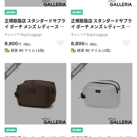
正規取扱店 スタンダードサプラ
正規取扱店 スタンダードサプラ
イ ポーチ メンズ レディース 小
イ ポーチ メンズ レディース 小
物入れ おしゃれ 旅行 メッシュ
物入れ おしゃれ 旅行 メッシュ
ギャレリア Bag＆Luggage
ギャレリア Bag＆Luggage
大きめ STANDARD SUPPLY メ
大きめ STANDARD SUPPLY メ
8,800
8,800
ッシュポーチ 2層 軽量 マチあり
ッシュポーチ 2層 軽量 マチあり
円
（税込）
円
（税込）
限定 黒 ブランド ECO STEP
限定 黒 ブランド ECO STEP
積算 80 マイル (1倍)
積算 80 マイル (1倍)
MESH 2R SQUARE POUCH M
MESH 2R SQUARE POUCH M