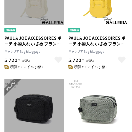
PAUL＆JOE ACCESSOIRES ポ
PAUL＆JOE ACCESSOIRES ポ
ーチ 小物入れ 小さめ ブランド
ーチ 小物入れ 小さめ ブランド
可愛い おしゃれ ポールアンド
可愛い おしゃれ ポールアンド
ギャレリア Bag＆Luggage
ギャレリア Bag＆Luggage
ジョー 猫 プレゼント ミニ かわ
ジョー 猫 プレゼント ミニ かわ
5,720
5,720
いい オシャレ リップ 大人 推し
いい オシャレ リップ 大人 推し
円
（税込）
円
（税込）
カラー SMALL BAG CHARM ね
カラー SMALL BAG CHARM ね
積算 52 マイル (1倍)
積算 52 マイル (1倍)
こ型バッグチャーム PJA-P1301
こ型バッグチャーム PJA-P1301