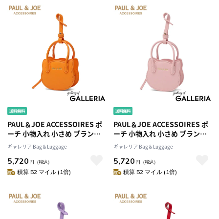
PAUL＆JOE ACCESSOIRES ポ
PAUL＆JOE ACCESSOIRES ポ
ーチ 小物入れ 小さめ ブランド
ーチ 小物入れ 小さめ ブランド
可愛い おしゃれ ポールアンド
可愛い おしゃれ ポールアンド
ギャレリア Bag＆Luggage
ギャレリア Bag＆Luggage
ジョー 猫 プレゼント ミニ かわ
ジョー 猫 プレゼント ミニ かわ
5,720
5,720
いい オシャレ リップ 大人 推し
いい オシャレ リップ 大人 推し
円
（税込）
円
（税込）
カラー SMALL BAG CHARM ね
カラー SMALL BAG CHARM ね
積算 52 マイル (1倍)
積算 52 マイル (1倍)
こ型バッグチャーム PJA-P1301
こ型バッグチャーム PJA-P1301