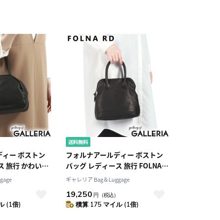
ィー ボストン
フォルナアールディー ボストン
ス 旅行 かわいい
バッグ レディース 旅行 FOLNA
ミニボストンバッグ
RD ボストン バッグ ミニボスト
gage
ギャレリア Bag＆Luggage
量 レザー ブラン
ン ハンドバッグ 小さめ 軽量 軽い
19,250
）
円
（税込）
 本革 黒 日本製
可愛い おしゃれ きれいめ 本革 革
 (1倍)
積算 175 マイル (1倍)
ストンバッグ M
黒 日本製 ソフトレザー ブガッテ
ィ ボストンバッグ 083294-A