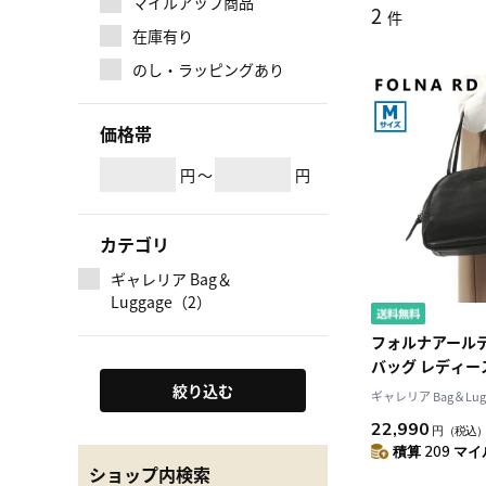
マイルアップ商品
2
件
在庫有り
のし・ラッピングあり
価格帯
円
～
円
カテゴリ
ギャレリア Bag＆
Luggage（2）
フォルナアールデ
バッグ レディー
FOLNA RD 
絞り込む
ギャレリア Bag＆Lug
ハンドバッグ 軽
22,990
円
（税込
ド 軽い おしゃれ
積算 209 マイル
ソフトレザー ボ
ショップ内検索
083258-B