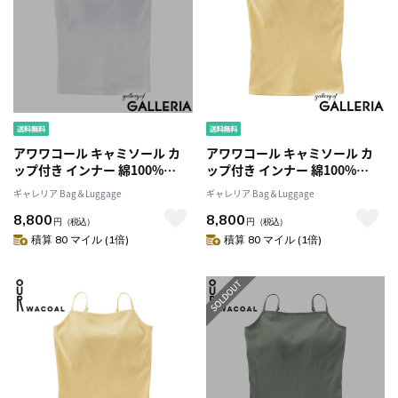
アワワコール キャミソール カ
アワワコール キャミソール カ
ップ付き インナー 綿100%
ップ付き インナー 綿100%
OUR WACOAL トップス インナ
OUR WACOAL トップス インナ
ギャレリア Bag＆Luggage
ギャレリア Bag＆Luggage
ーウェア ブラトップ アンダー
ーウェア ブラトップ アンダー
8,800
8,800
ゴムなし キャミ シンプル スト
ゴムなし キャミ シンプル スト
円
（税込）
円
（税込）
ラップ調整 レディース カップ
ラップ調整 レディース カップ
積算 80 マイル (1倍)
積算 80 マイル (1倍)
インコットンリブキャミソール
インコットンリブキャミソール
JCX141
JCX141