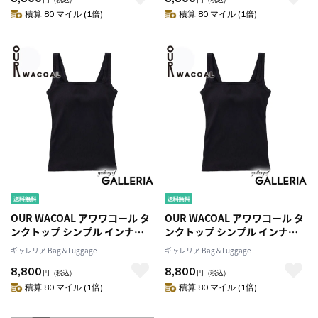
ラップ調整 レディース カップ
ラップ調整 レディース カップ
積算 80 マイル (1倍)
積算 80 マイル (1倍)
インコットンリブキャミソール
インコットンリブキャミソール
JCX141
JCX141
OUR WACOAL アワワコール タ
OUR WACOAL アワワコール タ
ンクトップ シンプル インナー
ンクトップ シンプル インナー
ウェア Sサイズ Mサイズ M＋サ
ウェア Sサイズ Mサイズ M＋サ
ギャレリア Bag＆Luggage
ギャレリア Bag＆Luggage
イズ Lサイズ L＋サイズ カップ
イズ Lサイズ L＋サイズ カップ
8,800
8,800
インウェア トップス カップ付
インウェア トップス カップ付
円
（税込）
円
（税込）
きタンクトップ ブラトップ コ
きタンクトップ ブラトップ コ
積算 80 マイル (1倍)
積算 80 マイル (1倍)
ットン カップインコットンリブ
ットン カップインコットンリブ
タンクトップ JCX241
タンクトップ JCX241