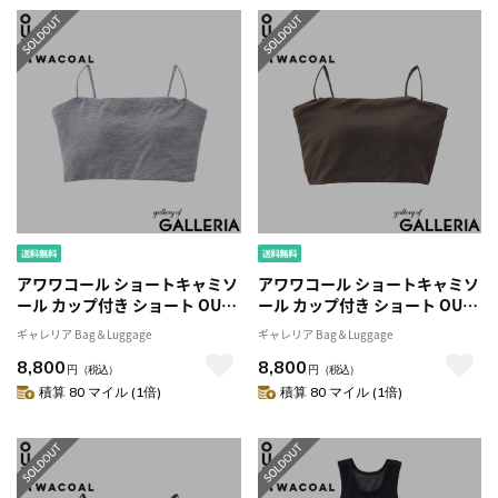
アワワコール ショートキャミソ
アワワコール ショートキャミソ
ール カップ付き ショート OUR
ール カップ付き ショート OUR
WACOAL インナーウェア ブラ
WACOAL インナーウェア ブラ
ギャレリア Bag＆Luggage
ギャレリア Bag＆Luggage
トップ 短め キャミ 黒 おしゃれ
トップ 短め キャミ 黒 おしゃれ
8,800
8,800
トップス シンプル ストラップ
トップス シンプル ストラップ
円
（税込）
円
（税込）
調整 レディース カップインシ
調整 レディース カップインシ
積算 80 マイル (1倍)
積算 80 マイル (1倍)
ョートキャミソール JCX140
ョートキャミソール JCX140