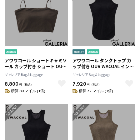
アワワコール ショートキャミソ
アワワコール タンクトップ カ
ール カップ付き ショート OUR
ップ付き OUR WACOAL インナ
WACOAL インナーウェア ブラ
ーウェア トップス 黒 シンプル
ギャレリア Bag＆Luggage
ギャレリア Bag＆Luggage
トップ 短め キャミ 黒 おしゃれ
レディース カジュアル おしゃ
8,800
7,920
トップス シンプル ストラップ
れ 白 可愛い 女子 オシャレ カッ
円
（税込）
円
（税込）
調整 レディース カップインシ
プインアメスリタンクトップ
積算 80 マイル (1倍)
積算 72 マイル (1倍)
ョートキャミソール JCX140
JCX242