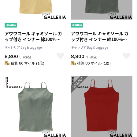
アワワコール キャミソール カ
アワワコール キャミソール カ
ップ付き インナー 綿100%
ップ付き インナー 綿100%
OUR WACOAL トップス インナ
OUR WACOAL トップス インナ
ギャレリア Bag＆Luggage
ギャレリア Bag＆Luggage
ーウェア ブラトップ アンダー
ーウェア ブラトップ アンダー
8,800
8,800
ゴムなし キャミ シンプル スト
ゴムなし キャミ シンプル スト
円
（税込）
円
（税込）
ラップ調整 レディース カップ
ラップ調整 レディース カップ
積算 80 マイル (1倍)
積算 80 マイル (1倍)
インコットンリブキャミソール
インコットンリブキャミソール
JCX141
JCX141