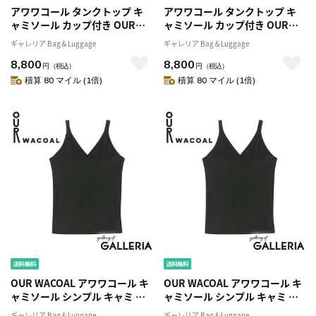
アワワコール タンクトップ キ
アワワコール タンクトップ キ
ャミソール カップ付き OUR
ャミソール カップ付き OUR
WACOAL トップス インナーウ
WACOAL トップス インナーウ
ギャレリア Bag＆Luggage
ギャレリア Bag＆Luggage
ェア パット キャミ ノンワイヤ
ェア パット キャミ ノンワイヤ
8,800
8,800
ー アンダーゴムなし シンプル
ー アンダーゴムなし シンプル
円
（税込）
円
（税込）
無地 ブラトップ おしゃれ カッ
無地 ブラトップ おしゃれ カッ
積算 80 マイル (1倍)
積算 80 マイル (1倍)
プインワンショルダータンクト
プインワンショルダータンクト
ップ JCX243
ップ JCX243
OUR WACOAL アワワコール キ
OUR WACOAL アワワコール キ
ャミソール シンプル キャミ M
ャミソール シンプル キャミ M
サイズ M＋サイズ Lサイズ 綿混
サイズ M＋サイズ Lサイズ 綿混
ギャレリア Bag＆Luggage
ギャレリア Bag＆Luggage