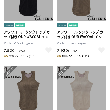
アワワコール タンクトップ カ
アワワコール タンクトップ カ
ップ付き OUR WACOAL インナ
ップ付き OUR WACOAL インナ
ーウェア トップス 黒 シンプル
ーウェア トップス 黒 シンプル
ギャレリア Bag＆Luggage
ギャレリア Bag＆Luggage
レディース カジュアル おしゃ
レディース カジュアル おしゃ
7,920
7,920
れ 白 可愛い 女子 オシャレ カッ
れ 白 可愛い 女子 オシャレ カッ
円
（税込）
円
（税込）
プインアメスリタンクトップ
プインアメスリタンクトップ
積算 72 マイル (1倍)
積算 72 マイル (1倍)
JCX242
JCX242