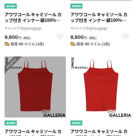
アワワコール キャミソール カ
アワワコール キャミソール カ
ップ付き インナー 綿100%
ップ付き インナー 綿100%
OUR WACOAL トップス インナ
OUR WACOAL トップス インナ
ギャレリア Bag＆Luggage
ギャレリア Bag＆Luggage
ーウェア ブラトップ アンダー
ーウェア ブラトップ アンダー
8,800
8,800
ゴムなし キャミ シンプル スト
ゴムなし キャミ シンプル スト
円
（税込）
円
（税込）
ラップ調整 レディース カップ
ラップ調整 レディース カップ
積算 80 マイル (1倍)
積算 80 マイル (1倍)
インコットンリブキャミソール
インコットンリブキャミソール
JCX141
JCX141
アワワコール キャミソール カ
アワワコール キャミソール カ