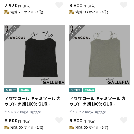
7,920
8,800
れ 白 可愛い 女子 オシャレ カッ
ーゴムなし シンプル 無地 トッ
円
（税込）
円
（税込）
プインアメスリタンクトップ
プス ブラトップ おしゃれ カッ
積算 72 マイル (1倍)
積算 80 マイル (1倍)
JCX242
プイン2Wayキャミソール
JCX142
アワワコール キャミソール カ
アワワコール キャミソール カ
ップ付き 綿100% OUR
ップ付き 綿100% OUR
WACOAL インナーウェア パッ
WACOAL インナーウェア パッ
ギャレリア Bag＆Luggage
ギャレリア Bag＆Luggage
ト キャミ ノンワイヤー アンダ
ト キャミ ノンワイヤー アンダ
8,800
8,800
ーゴムなし シンプル 無地 トッ
ーゴムなし シンプル 無地 トッ
円
（税込）
円
（税込）
プス ブラトップ おしゃれ カッ
プス ブラトップ おしゃれ カッ
積算 80 マイル (1倍)
積算 80 マイル (1倍)
プイン2Wayキャミソール
プイン2Wayキャミソール