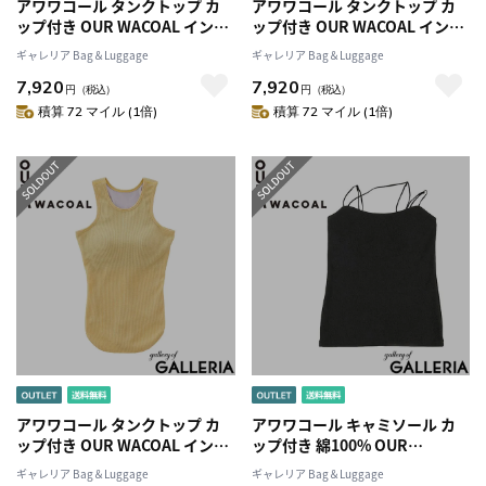
アワワコール タンクトップ カ
アワワコール タンクトップ カ
ップ付き OUR WACOAL インナ
ップ付き OUR WACOAL インナ
ーウェア トップス 黒 シンプル
ーウェア トップス 黒 シンプル
ギャレリア Bag＆Luggage
ギャレリア Bag＆Luggage
レディース カジュアル おしゃ
レディース カジュアル おしゃ
7,920
7,920
れ 白 可愛い 女子 オシャレ カッ
れ 白 可愛い 女子 オシャレ カッ
円
（税込）
円
（税込）
プインアメスリタンクトップ
プインアメスリタンクトップ
積算 72 マイル (1倍)
積算 72 マイル (1倍)
JCX242
JCX242
アワワコール タンクトップ カ
アワワコール キャミソール カ
ップ付き OUR WACOAL インナ
ップ付き 綿100% OUR
ーウェア トップス 黒 シンプル
WACOAL インナーウェア パッ
ギャレリア Bag＆Luggage
ギャレリア Bag＆Luggage
レディース カジュアル おしゃ
ト キャミ ノンワイヤー アンダ