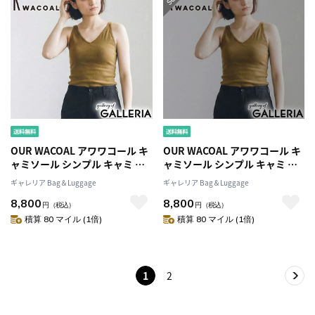
OUR WACOAL アワワコール キ
OUR WACOAL アワワコール キ
ャミソール シンプル キャミ M
ャミソール シンプル キャミ M
サイズ M＋サイズ Lサイズ 綿混
サイズ M＋サイズ Lサイズ 綿混
ギャレリア Bag＆Luggage
ギャレリア Bag＆Luggage
素材 ノンワイヤー インナー 下
素材 ノンワイヤー インナー 下
8,800
8,800
着 アンダーウェア カップインV
着 アンダーウェア カップインV
円
（税込）
円
（税込）
ネックキャミソール JCX151
ネックキャミソール JCX151
積算 80 マイル (1倍)
積算 80 マイル (1倍)
1
2