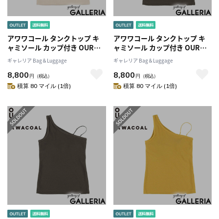
アワワコール タンクトップ キ
アワワコール タンクトップ キ
ャミソール カップ付き OUR
ャミソール カップ付き OUR
WACOAL トップス インナーウ
WACOAL トップス インナーウ
ギャレリア Bag＆Luggage
ギャレリア Bag＆Luggage
ェア パット キャミ ノンワイヤ
ェア パット キャミ ノンワイヤ
8,800
8,800
ー アンダーゴムなし シンプル
ー アンダーゴムなし シンプル
円
（税込）
円
（税込）
無地 ブラトップ おしゃれ カッ
無地 ブラトップ おしゃれ カッ
積算 80 マイル (1倍)
積算 80 マイル (1倍)
プインワンショルダータンクト
プインワンショルダータンクト
ップ JCX243
ップ JCX243