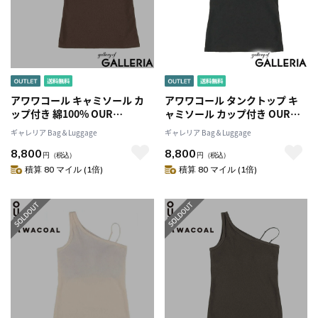
アワワコール キャミソール カ
アワワコール タンクトップ キ
ップ付き 綿100% OUR
ャミソール カップ付き OUR
WACOAL インナーウェア パッ
WACOAL トップス インナーウ
ギャレリア Bag＆Luggage
ギャレリア Bag＆Luggage
ト キャミ ノンワイヤー アンダ
ェア パット キャミ ノンワイヤ
8,800
8,800
ーゴムなし シンプル 無地 トッ
ー アンダーゴムなし シンプル
円
（税込）
円
（税込）
プス ブラトップ おしゃれ カッ
無地 ブラトップ おしゃれ カッ
積算 80 マイル (1倍)
積算 80 マイル (1倍)
プイン2Wayキャミソール
プインワンショルダータンクト
JCX142
ップ JCX243