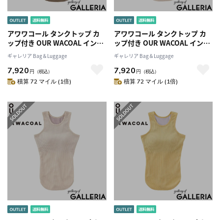
アワワコール タンクトップ カ
アワワコール タンクトップ カ
ップ付き OUR WACOAL インナ
ップ付き OUR WACOAL インナ
ーウェア トップス 黒 シンプル
ーウェア トップス 黒 シンプル
ギャレリア Bag＆Luggage
ギャレリア Bag＆Luggage
レディース カジュアル おしゃ
レディース カジュアル おしゃ
7,920
7,920
れ 白 可愛い 女子 オシャレ カッ
れ 白 可愛い 女子 オシャレ カッ
円
（税込）
円
（税込）
プインアメスリタンクトップ
プインアメスリタンクトップ
積算 72 マイル (1倍)
積算 72 マイル (1倍)
JCX242
JCX242