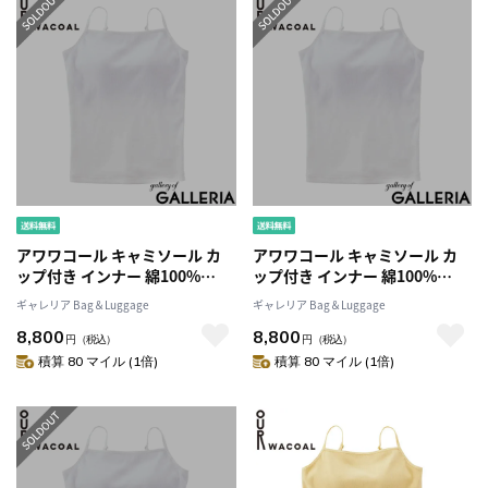
アワワコール キャミソール カ
アワワコール キャミソール カ
ップ付き インナー 綿100%
ップ付き インナー 綿100%
OUR WACOAL トップス インナ
OUR WACOAL トップス インナ
ギャレリア Bag＆Luggage
ギャレリア Bag＆Luggage
ーウェア ブラトップ アンダー
ーウェア ブラトップ アンダー
8,800
8,800
ゴムなし キャミ シンプル スト
ゴムなし キャミ シンプル スト
円
（税込）
円
（税込）
ラップ調整 レディース カップ
ラップ調整 レディース カップ
積算 80 マイル (1倍)
積算 80 マイル (1倍)
インコットンリブキャミソール
インコットンリブキャミソール
JCX141
JCX141