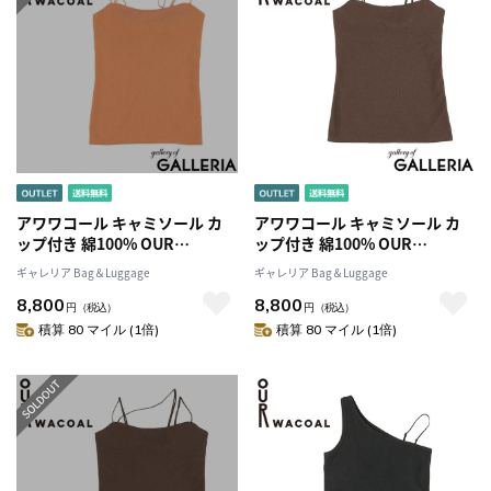
アワワコール キャミソール カ
アワワコール キャミソール カ
ップ付き 綿100% OUR
ップ付き 綿100% OUR
WACOAL インナーウェア パッ
WACOAL インナーウェア パッ
ギャレリア Bag＆Luggage
ギャレリア Bag＆Luggage
ト キャミ ノンワイヤー アンダ
ト キャミ ノンワイヤー アンダ
8,800
8,800
ーゴムなし シンプル 無地 トッ
ーゴムなし シンプル 無地 トッ
円
（税込）
円
（税込）
プス ブラトップ おしゃれ カッ
プス ブラトップ おしゃれ カッ
積算 80 マイル (1倍)
積算 80 マイル (1倍)
プイン2Wayキャミソール
プイン2Wayキャミソール
JCX142
JCX142