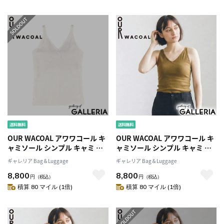
OUR WACOAL アワワコール キ
OUR WACOAL アワワコール キ
ャミソール シンプル キャミ M
ャミソール シンプル キャミ M
サイズ M＋サイズ Lサイズ 綿混
サイズ M＋サイズ Lサイズ 綿混
ギャレリア Bag＆Luggage
ギャレリア Bag＆Luggage
素材 ノンワイヤー インナー 下
素材 ノンワイヤー インナー 下
8,800
8,800
着 アンダーウェア カップインV
着 アンダーウェア カップインV
円
（税込）
円
（税込）
ネックキャミソール JCX151
ネックキャミソール JCX151
積算 80 マイル (1倍)
積算 80 マイル (1倍)