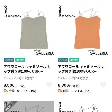
JCX142
JCX142
アワワコール キャミソール カ
アワワコール キャミソール カ
ップ付き 綿100% OUR
ップ付き 綿100% OUR
WACOAL インナーウェア パッ
WACOAL インナーウェア パッ
ギャレリア Bag＆Luggage
ギャレリア Bag＆Luggage
ト キャミ ノンワイヤー アンダ
ト キャミ ノンワイヤー アンダ
8,800
8,800
ーゴムなし シンプル 無地 トッ
ーゴムなし シンプル 無地 トッ
円
（税込）
円
（税込）
プス ブラトップ おしゃれ カッ
プス ブラトップ おしゃれ カッ
積算 80 マイル (1倍)
積算 80 マイル (1倍)
プイン2Wayキャミソール
プイン2Wayキャミソール
JCX142
JCX142