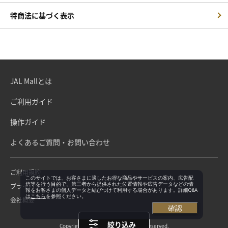
特商法に基づく表示
JAL Mallとは
ご利用ガイド
操作ガイド
よくあるご質問・お問い合わせ
ご利用規約
このサイトでは、お客さまに適したお得な商品やサービスの案内、広告配
信等を行う目的で、第三者から提供された位置情報や広告データなどの情
プライバシーポリシー
報をお客さまの個人データと結びつけて利用する場合があります。詳細Q&A
は
こちら
を参照ください。
会社概要
確認
絞り込み
Copyright©Japan Airlines. All rights reserved.