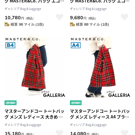
グ MASTER&Co. バッグ エコバ
グ MASTER&Co. バッグ エコバ
ッグ コットン A4 B4 大きめ 大
ッグ コットン A4 お買い物バッ
ギャレリア Bag＆Luggage
ギャレリア Bag＆Luggage
容量 マスター＆コー 日本製 メ
グ 通勤 マスター＆コー 日本製
10,780
9,680
ンズ レディース MC1337
メンズ レディース MC1338
円
（税込）
円
（税込）
積算 98 マイル (1倍)
積算 88 マイル (1倍)
マスターアンドコー トートバッ
マスターアンドコー トートバッ
グ メンズ レディース 大きめ 大
グ メンズ レディース A4 ブラン
容量 A4 B4 ブランド
ド 小さめ 小さい MASTER&Co.
ギャレリア Bag＆Luggage
ギャレリア Bag＆Luggage
MASTER&Co. 縦型 カジュアル
縦型 カジュアル 軽量 軽い かわ
15,180
14,080
軽量 軽い かわいい 通学 旅行 ト
いい 通学 旅行 トート バッグ エ
円
（税込）
円
（税込）