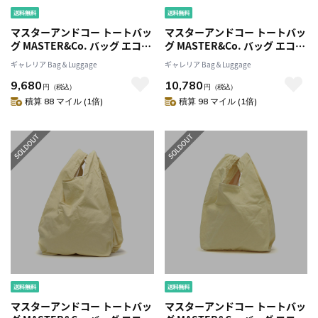
マスターアンドコー トートバッ
マスターアンドコー トートバッ
グ MASTER&Co. バッグ エコバ
グ MASTER&Co. バッグ エコバ
ッグ Sサイズ コットン A4 通勤
ッグ コットン A4 B4 大きめ 大
ギャレリア Bag＆Luggage
ギャレリア Bag＆Luggage
マスター＆コー 日本製 メンズ
容量 マスター＆コー 日本製 メ
9,680
10,780
レディース MC080S
ンズ レディース MC1337
円
（税込）
円
（税込）
積算 88 マイル (1倍)
積算 98 マイル (1倍)
マスターアンドコー トートバッ
マスターアンドコー トートバッ