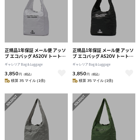
正規品1年保証 メール便 アッソ
正規品1年保証 メール便 アッソ
ブ エコバッグ AS2OV トートバ
ブ エコバッグ AS2OV トートバ
ッグ 折りたたみ コンパクト
ッグ 折りたたみ コンパクト
ギャレリア Bag＆Luggage
ギャレリア Bag＆Luggage
40D NYLON RIP ECO BAG Lサ
40D NYLON RIP ECO BAG Lサ
3,850
3,850
イズ 大きめ A4 B4 ナイロン 軽
イズ 大きめ A4 B4 ナイロン 軽
円
（税込）
円
（税込）
量 丈夫 ショッピングバッグ メ
量 丈夫 ショッピングバッグ メ
積算 35 マイル (1倍)
積算 35 マイル (1倍)
ンズ レディース ASSOV
ンズ レディース ASSOV
152022
152022