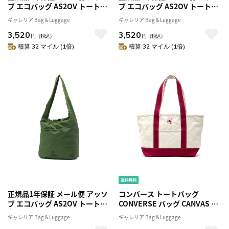
ブ エコバッグ AS2OV トートバ
ブ エコバッグ AS2OV トートバ
ッグ 折りたたみ コンパクト
ッグ 折りたたみ コンパクト
ギャレリア Bag＆Luggage
ギャレリア Bag＆Luggage
40D NYLON RIP ECO BAG Sサ
40D NYLON RIP ECO BAG Sサ
3,520
3,520
イズ 小さめ ナイロン 軽量 丈夫
イズ 小さめ ナイロン 軽量 丈夫
円
（税込）
円
（税込）
ショッピングバッグ メンズ レ
ショッピングバッグ メンズ レ
積算 32 マイル (1倍)
積算 32 マイル (1倍)
ディース ASSOV 152023
ディース ASSOV 152023
正規品1年保証 メール便 アッソ
コンバース トートバッグ
ブ エコバッグ AS2OV トートバ
CONVERSE バッグ CANVAS M
ッグ 折りたたみ コンパクト
TOTE BAG トート レディース
ギャレリア Bag＆Luggage
ギャレリア Bag＆Luggage
40D NYLON RIP ECO BAG Sサ
A4 キャンバスカジュアル