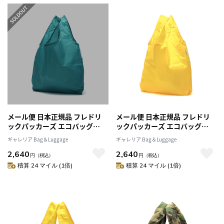
レディース
メール便 日本正規品 フレドリ
メール便 日本正規品 フレドリ
ックパッカーズ エコバッグ
ックパッカーズ エコバッグ
FREDRIK PACKERS
FREDRIK PACKERS
ギャレリア Bag＆Luggage
ギャレリア Bag＆Luggage
REUSABLE BAG GROCERY ト
REUSABLE BAG GROCERY ト
2,640
2,640
ートバッグ 折りたたみ コンパ
ートバッグ 折りたたみ コンパ
円
（税込）
円
（税込）
クト パッカブル 買い物 18L 軽
クト パッカブル 買い物 18L 軽
積算 24 マイル (1倍)
積算 24 マイル (1倍)
量 ナイロン カジュアル メンズ
量 ナイロン カジュアル メンズ
レディース
レディース