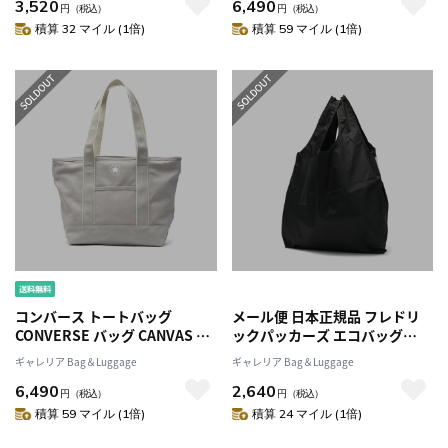
3,520
6,490
イズ 小さめ ナイロン 軽量 丈夫
17919300
円
（税込）
円
（税込）
ショッピングバッグ メンズ レ
積算 32 マイル (1倍)
積算 59 マイル (1倍)
ディース ASSOV 152023
コンバース トートバッグ
メール便 日本正規品 フレドリ
CONVERSE バッグ CANVAS M
ックパッカーズ エコバッグ
TOTE BAG トート レディース
FREDRIK PACKERS
ギャレリア Bag＆Luggage
ギャレリア Bag＆Luggage
A4 キャンバスカジュアル
REUSABLE BAG GROCERY ト
6,490
2,640
17919300
ートバッグ 折りたたみ コンパ
円
（税込）
円
（税込）
クト パッカブル 買い物 18L 軽
積算 59 マイル (1倍)
積算 24 マイル (1倍)
量 ナイロン カジュアル メンズ