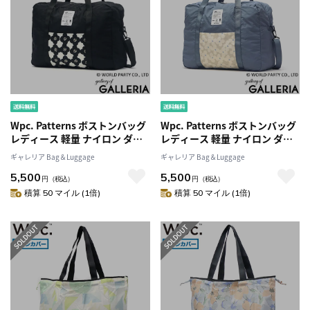
Wpc. Patterns ボストンバッグ
Wpc. Patterns ボストンバッグ
レディース 軽量 ナイロン ダブ
レディース 軽量 ナイロン ダブ
リュピーシー パターンズ 折り
リュピーシー パターンズ 折り
ギャレリア Bag＆Luggage
ギャレリア Bag＆Luggage
たたみ 旅行 ブランド 3WAY バ
たたみ 旅行 ブランド 3WAY バ
5,500
5,500
ッグ ショルダー 撥水 B4 A4 25L
ッグ ショルダー 撥水 B4 A4 25L
円
（税込）
円
（税込）
パッカブル 収納 キャリーオン
パッカブル 収納 キャリーオン
積算 50 マイル (1倍)
積算 50 マイル (1倍)
かわいい Grace コンパクトボス
かわいい Grace コンパクトボス
トンS 31028
トンS 31028