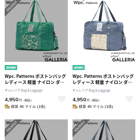
Wpc. Patterns ボストンバッグ
Wpc. Patterns ボストンバッグ
レディース 軽量 ナイロン ダブ
レディース 軽量 ナイロン ダブ
リュピーシー パターンズ 折り
リュピーシー パターンズ 折り
ギャレリア Bag＆Luggage
ギャレリア Bag＆Luggage
たたみ 旅行 ブランド 3WAY バ
たたみ 旅行 ブランド 3WAY バ
4,950
4,950
ッグ ショルダー 撥水 B4 A4 25L
ッグ ショルダー 撥水 B4 A4 25L
円
（税込）
円
（税込）
パッカブル 収納 キャリーオン
パッカブル 収納 キャリーオン
積算 45 マイル (1倍)
積算 45 マイル (1倍)
かわいい Grace コンパクトボス
かわいい Grace コンパクトボス
トンS 31028
トンS 31028