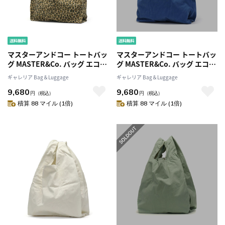
マスターアンドコー トートバッ
マスターアンドコー トートバッ
グ MASTER&Co. バッグ エコバ
グ MASTER&Co. バッグ エコバ
ッグ Sサイズ コットン A4 通勤
ッグ Sサイズ コットン A4 通勤
ギャレリア Bag＆Luggage
ギャレリア Bag＆Luggage
マスター＆コー 日本製 メンズ
マスター＆コー 日本製 メンズ
9,680
9,680
レディース MC080S
レディース MC080S
円
（税込）
円
（税込）
積算 88 マイル (1倍)
積算 88 マイル (1倍)