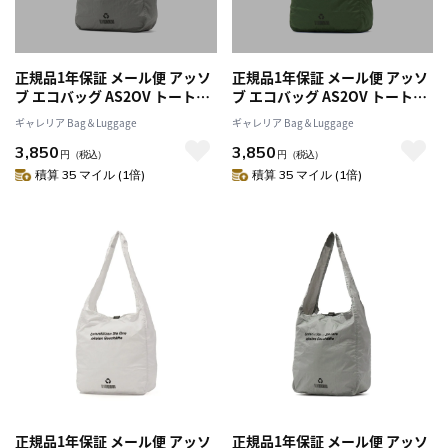
正規品1年保証 メール便 アッソ
正規品1年保証 メール便 アッソ
ブ エコバッグ AS2OV トートバ
ブ エコバッグ AS2OV トートバ
ッグ 折りたたみ コンパクト
ッグ 折りたたみ コンパクト
ギャレリア Bag＆Luggage
ギャレリア Bag＆Luggage
40D NYLON RIP ECO BAG Lサ
40D NYLON RIP ECO BAG Lサ
3,850
3,850
イズ 大きめ A4 B4 ナイロン 軽
イズ 大きめ A4 B4 ナイロン 軽
円
（税込）
円
（税込）
量 丈夫 ショッピングバッグ メ
量 丈夫 ショッピングバッグ メ
積算 35 マイル (1倍)
積算 35 マイル (1倍)
ンズ レディース ASSOV
ンズ レディース ASSOV
152022
152022
正規品1年保証 メール便 アッソ
正規品1年保証 メール便 アッソ