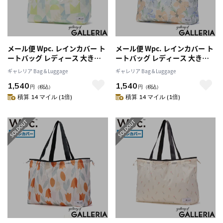
メール便 Wpc. レインカバー ト
メール便 Wpc. レインカバー ト
ートバッグ レディース 大きめ
ートバッグ レディース 大きめ
B4 A4 ダブリュピーシー エコバ
B4 A4 ダブリュピーシー エコバ
ギャレリア Bag＆Luggage
ギャレリア Bag＆Luggage
ッグ 折りたたみ 大容量 コンパ
ッグ 折りたたみ 大容量 コンパ
1,540
1,540
クト ブランド 軽量 横 かわいい
クト ブランド 軽量 横 かわいい
円
（税込）
円
（税込）
おしゃれ 撥水 2WAY パッカブル
おしゃれ 撥水 2WAY パッカブル
積算 14 マイル (1倍)
積算 14 マイル (1倍)
レインバッグカバー
レインバッグカバー