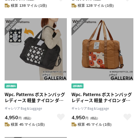
ート バッグ エコバッグ 折りた
コバッグ 折りたたみ おしゃれ
積算 138 マイル (1倍)
積算 128 マイル (1倍)
たみ おしゃれ TARTAN CHECK
TARTAN CHECK ECOBAG S
ECOBAG M MC1391
MC1392
Wpc. Patterns ボストンバッグ
Wpc. Patterns ボストンバッグ
レディース 軽量 ナイロン ダブ
レディース 軽量 ナイロン ダブ
リュピーシー パターンズ 折り
リュピーシー パターンズ 折り
ギャレリア Bag＆Luggage
ギャレリア Bag＆Luggage
たたみ 旅行 ブランド 3WAY バ
たたみ 旅行 ブランド 3WAY バ
4,950
4,950
ッグ ショルダー 撥水 B4 A4 25L
ッグ ショルダー 撥水 B4 A4 25L
円
（税込）
円
（税込）
パッカブル 収納 キャリーオン
パッカブル 収納 キャリーオン
積算 45 マイル (1倍)
積算 45 マイル (1倍)
かわいい Grace コンパクトボス
かわいい Grace コンパクトボス
トンS 31028
トンS 31028