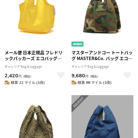
メール便 日本正規品 フレドリ
マスターアンドコー トートバッ
ックパッカーズ エコバッグ
グ MASTER&Co. バッグ エコバ
FREDRIK PACKERS
ッグ Sサイズ コットン A4 通勤
ギャレリア Bag＆Luggage
ギャレリア Bag＆Luggage
REUSABLE BAG CONVENI ト
マスター＆コー 日本製 メンズ
2,420
9,680
ートバッグ マチ広 折りたたみ
レディース MC080S
円
（税込）
円
（税込）
コンパクト パッカブル コンビ
積算 22 マイル (1倍)
積算 88 マイル (1倍)
ニバッグ 16L 軽量 ナイロン メ
ンズ レディース