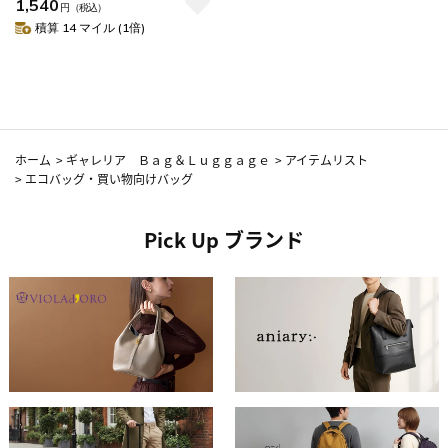
1,540
クト ブランド 軽量 横 かわいい
円
（税込）
おしゃれ 撥水 2WAY パッカブル
積算 14 マイル (1倍)
レインバッグカバー
ホーム
>
ギャレリア Ｂａｇ＆Ｌｕｇｇａｇｅ
>
アイテムリスト
>
エコバッグ・買い物向けバッグ
Pick Up ブランド