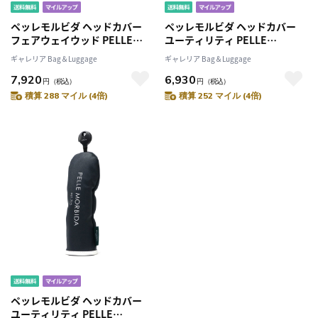
ペッレモルビダ ヘッドカバー
ペッレモルビダ ヘッドカバー
フェアウェイウッド PELLE
ユーティリティ PELLE
MORBIDA GOLF ゴルフ フェア
MORBIDA GOLF ゴルフ ユーテ
ギャレリア Bag＆Luggage
ギャレリア Bag＆Luggage
ウェイウッドヘッドカバー カバ
ィリティヘッドカバー カバー
7,920
6,930
ー ダイヤル式番手 型押し 合成
ダイヤル式番手 ユーティリティ
円
（税込）
円
（税込）
皮革 合皮 メンズ レディース
ー 型押し 合成皮革 合皮 メンズ
積算 288 マイル (4倍)
積算 252 マイル (4倍)
PG003B
レディース PG004B
ペッレモルビダ ヘッドカバー
ユーティリティ PELLE