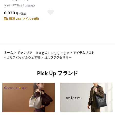
MORBIDA GOLF ゴルフ ユーテ
ギャレリア Bag＆Luggage
ィリティヘッドカバー カバー
6,930
ダイヤル式番手 ユーティリティ
円
（税込）
ー 型押し 合成皮革 合皮 メンズ
積算 252 マイル (4倍)
レディース PG004B
ホーム
>
ギャレリア Ｂａｇ＆Ｌｕｇｇａｇｅ
>
アイテムリスト
>
ゴルフバッグ＆ウェア等
>
ゴルフアクセサリー
Pick Up ブランド