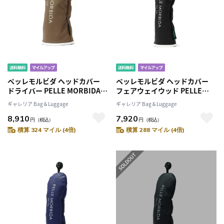
ペッレモルビダ ヘッドカバー
ペッレモルビダ ヘッドカバー
ドライバー PELLE MORBIDA
フェアウェイウッド PELLE
GOLF ゴルフ ドライバーヘッド
MORBIDA GOLF ゴルフ フェア
ギャレリア Bag＆Luggage
ギャレリア Bag＆Luggage
カバー 型押し 合成皮革 合皮 メ
ウェイウッドヘッドカバー カバ
8,910
7,920
ンズ レディース PG002B
ー ダイヤル式番手 型押し 合成
円
（税込）
円
（税込）
皮革 合皮 メンズ レディース
積算 324 マイル (4倍)
積算 288 マイル (4倍)
PG003B