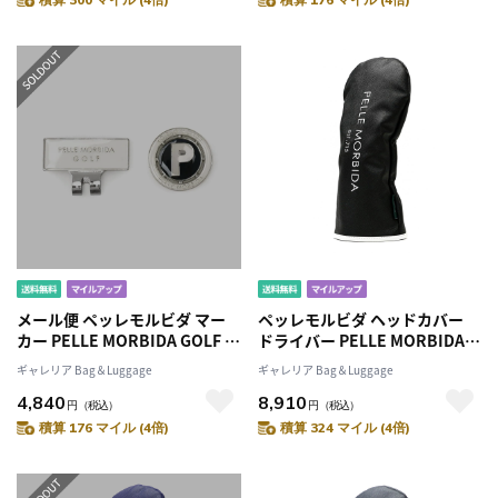
レット マレット型 センターシ
ャフト マグネット PG010
メール便 ペッレモルビダ マー
ペッレモルビダ ヘッドカバー
カー PELLE MORBIDA GOLF マ
ドライバー PELLE MORBIDA
グネット キャップ クリップ ゴ
GOLF ゴルフ ドライバーヘッド
ギャレリア Bag＆Luggage
ギャレリア Bag＆Luggage
ルフマーカー ボールマーク ゴ
カバー 型押し 合成皮革 合皮 メ
4,840
8,910
ルフ メンズ レディース PG013
ンズ レディース PG002B
円
（税込）
円
（税込）
積算 176 マイル (4倍)
積算 324 マイル (4倍)