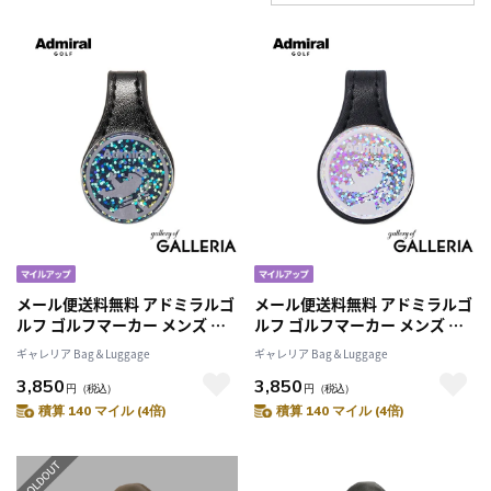
メール便送料無料 アドミラルゴ
メール便送料無料 アドミラルゴ
ルフ ゴルフマーカー メンズ レ
ルフ ゴルフマーカー メンズ レ
ディース マグネット クリップ
ディース マグネット クリップ
ギャレリア Bag＆Luggage
ギャレリア Bag＆Luggage
Admiral GOLF マーカー ブラン
Admiral GOLF マーカー ブラン
3,850
3,850
ド 大人 ゴルフ ホログラム ロゴ
ド 大人 ゴルフ ホログラム ロゴ
円
（税込）
円
（税込）
かっこいい マーカーアクリルメ
かっこいい マーカーアクリルメ
積算 140 マイル (4倍)
積算 140 マイル (4倍)
タルクリップセット
タルクリップセット
ADMG5BM3
ADMG5BM3