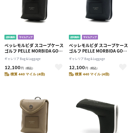
ペッレモルビダ スコープケース
ペッレモルビダ スコープケース
ゴルフ PELLE MORBIDA GOLF
ゴルフ PELLE MORBIDA GOLF
スコープボックス 計測器 距離
スコープボックス 計測器 距離
ギャレリア Bag＆Luggage
ギャレリア Bag＆Luggage
計 ケース ポーチ スコープボッ
計 ケース ポーチ スコープボッ
12,100
12,100
クスポーチ 撥水 軽量 ブランド
クスポーチ 撥水 軽量 ブランド
円
（税込）
円
（税込）
メンズ レディース PG008
メンズ レディース PG008
積算 440 マイル (4倍)
積算 440 マイル (4倍)