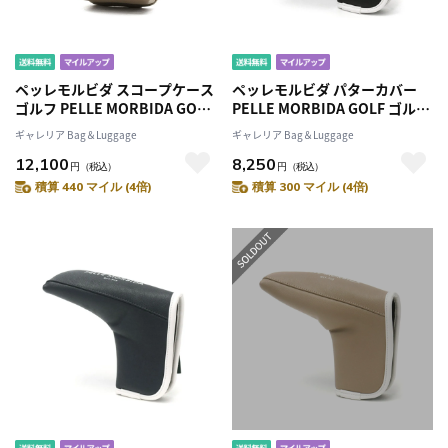
ペッレモルビダ スコープケース
ペッレモルビダ パターカバー
ゴルフ PELLE MORBIDA GOLF
PELLE MORBIDA GOLF ゴルフ
スコープボックス 計測器 距離
パターケース ヘッドカバー ク
ギャレリア Bag＆Luggage
ギャレリア Bag＆Luggage
計 ケース ポーチ スコープボッ
ラブカバー ゴルフクラブヘッド
12,100
8,250
クスポーチ 撥水 軽量 ブランド
カバー ゴルフクラブ カバー 合
円
（税込）
円
（税込）
メンズ レディース PG008
成皮革 合皮 パター パター用 ピ
積算 440 マイル (4倍)
積算 300 マイル (4倍)
ンタイプ ピン ピン型 マグネッ
ト メンズ レディース PG009