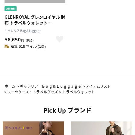
GLENROYAL グレンロイヤル 財
布 トラベルウォレット
LAKELAND BRIDLE
ギャレリア Bag＆Luggage
COLLECTION レイクランドブ
56,650
ライドルコレクション
円
（税込）
ORGANIZER WALLET オーガナ
積算 515 マイル (1倍)
イザーウォレット 旅行 メンズ
レディース レザー 革03-5925
ホーム
>
ギャレリア Ｂａｇ＆Ｌｕｇｇａｇｅ
>
アイテムリスト
>
スーツケース・トラベルグッズ
>
トラベルウォレット
Pick Up ブランド