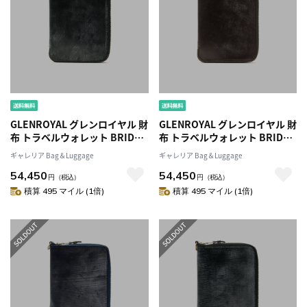
GLENROYAL グレンロイヤル 財
GLENROYAL グレンロイヤル 財
布 トラベルウォレット BRIDLE
布 トラベルウォレット BRIDLE
LEATHER COLLECTIONブライ
LEATHER COLLECTIONブライ
ギャレリア Bag＆Luggage
ギャレリア Bag＆Luggage
ドルレザーコレクション
ドルレザーコレクション
54,450
54,450
ORGANIZER WALLET オーガナ
ORGANIZER WALLET オーガナ
円
（税込）
円
（税込）
イザーウォレット 旅行 メンズ
イザーウォレット 旅行 メンズ
積算 495 マイル (1倍)
積算 495 マイル (1倍)
レディース レザー 革03-5925
レディース レザー 革03-5925