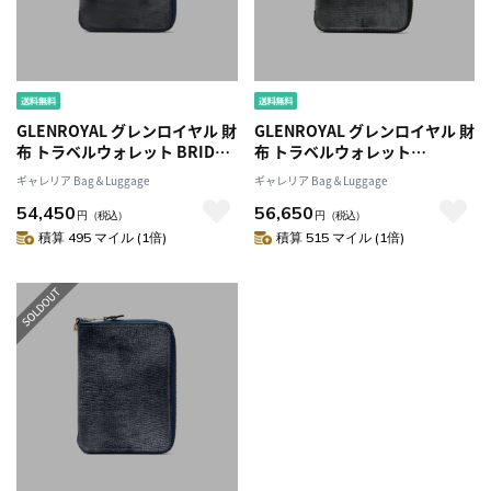
GLENROYAL グレンロイヤル 財
GLENROYAL グレンロイヤル 財
布 トラベルウォレット BRIDLE
布 トラベルウォレット
LEATHER COLLECTIONブライ
LAKELAND BRIDLE
ギャレリア Bag＆Luggage
ギャレリア Bag＆Luggage
ドルレザーコレクション
COLLECTION レイクランドブ
54,450
56,650
ORGANIZER WALLET オーガナ
ライドルコレクション
円
（税込）
円
（税込）
イザーウォレット 旅行 メンズ
ORGANIZER WALLET オーガナ
積算 495 マイル (1倍)
積算 515 マイル (1倍)
レディース レザー 革03-5925
イザーウォレット 旅行 メンズ
レディース レザー 革03-5925