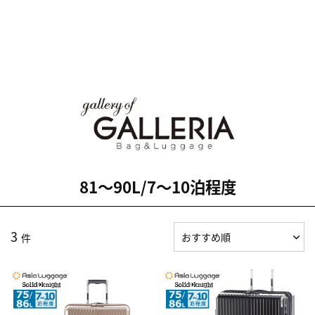
81～90L/7～10泊程度
3
件