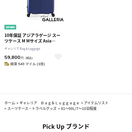
10年保証 アジアラゲージ スー
ツケース M Mサイズ Asia
Luggage キャリーケース 軽量
ギャレリア Bag＆Luggage
軽い 拡張 拡張機能 かわいい
59,800
TSA TSAロック 静音 極静音 キ
円
（税込）
ャスター ストッパー おしゃれ
積算 543 マイル (1倍)
Solid Knight ALI-075-24W
ホーム
>
ギャレリア Ｂａｇ＆Ｌｕｇｇａｇｅ
>
アイテムリスト
>
スーツケース・トラベルグッズ
>
81～90L/7～10泊程度
Pick Up ブランド