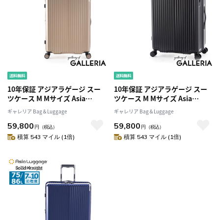
10年保証 アジアラゲージ スー
10年保証 アジアラゲージ スー
ツケース M Mサイズ Asia
ツケース M Mサイズ Asia
Luggage キャリーケース 軽量
Luggage キャリーケース 軽量
ギャレリア Bag＆Luggage
ギャレリア Bag＆Luggage
軽い 拡張 拡張機能 かわいい
軽い 拡張 拡張機能 かわいい
59,800
59,800
TSA TSAロック 静音 極静音 キ
TSA TSAロック 静音 極静音 キ
円
（税込）
円
（税込）
ャスター ストッパー おしゃれ
ャスター ストッパー おしゃれ
積算 543 マイル (1倍)
積算 543 マイル (1倍)
Solid Knight ALI-075-24W
Solid Knight ALI-075-24W