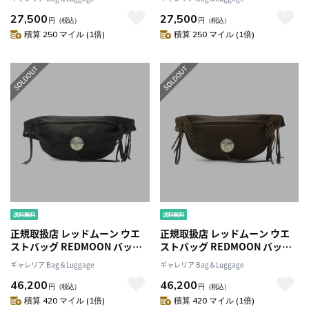
ル 日本製メンズレディース
ル 日本製メンズレディース
27,500
27,500
円
（税込）
円
（税込）
積算 250 マイル (1倍)
積算 250 マイル (1倍)
正規取扱店 レッドムーン ウエ
正規取扱店 レッドムーン ウエ
ストバッグ REDMOON バッグ
ストバッグ REDMOON バッグ
ボディバッグ メンズ レディー
ボディバッグ メンズ レディー
ギャレリア Bag＆Luggage
ギャレリア Bag＆Luggage
ス レザー 本革 牛革 バイク RM-
ス レザー 本革 牛革 バイク RM-
46,200
46,200
MOS
MOS
円
（税込）
円
（税込）
積算 420 マイル (1倍)
積算 420 マイル (1倍)