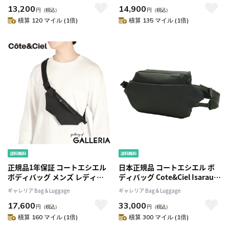
13,200
14,900
斜めがけ ブランド 軽量 軽い 小
斜めがけ ブランド 軽量 軽い 小
円
（税込）
円
（税込）
さめ 大人 ナイロン 耐水 丈夫 ア
さめ A5 大人 ナイロン 耐水 アウ
積算 120 マイル (1倍)
積算 135 マイル (1倍)
ウトドア Lite Sling Mini BLMA
トドア シンプル Lite Sling
BLLA
正規品1年保証 コートエシエル
日本正規品 コートエシエル ボ
ボディバッグ メンズ レディー
ディバッグ Cote&Ciel Isarau
ス Cote&Ciel ブランド かっこ
Eco Yarn エコヤーン 斜め掛け
ギャレリア Bag＆Luggage
ギャレリア Bag＆Luggage
いい 小さめ 小さい ミニショル
ワンショルダー コンパクト メ
17,600
33,000
ダーバッグ 斜めがけバッグ ウ
ンズ レディース CC-28499 CC-
円
（税込）
円
（税込）
エストバッグ 黒 2.6L Adda
28500
積算 160 マイル (1倍)
積算 300 マイル (1倍)
Sleek Black 29084