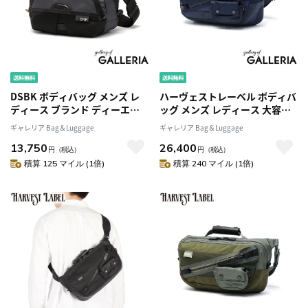
DSBK ボディバッグ メンズ レ
ハーヴェストレーベル ボディバ
ディース ブランド ディーエス
ッグ メンズ レディース 大容量
ビーケー バッグ 斜めがけバッ
本革 HARVEST LABEL バッグ
ギャレリア Bag＆Luggage
ギャレリア Bag＆Luggage
グ ショルダー ボディーバッグ
ブランド スリングバッグ 日本
13,750
26,400
軽量 小さめ 横 横型 かっこいい
製 A5 斜めがけバッグ ショルダ
円
（税込）
円
（税込）
おしゃれ 黒 ブラック
ー ボディーバッグ 横 黒 おしゃ
積算 125 マイル (1倍)
積算 240 マイル (1倍)
UNIVERSAL COLLECTION
れ ナイロン ReLoad Sling bag
Everyday Sling KOH-3386
HGL-0183