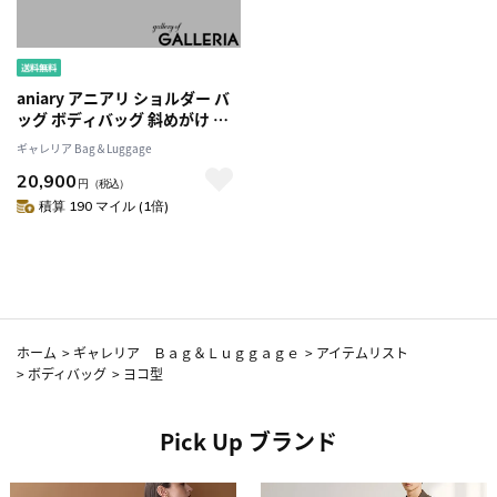
aniary アニアリ ショルダー バ
ッグ ボディバッグ 斜めがけ 本
革 小さめ アンティークレザー
ギャレリア Bag＆Luggage
AntiqueLeatherショルダーバ
20,900
ッグ メンズ レディース 01-
円
（税込）
07003
積算 190 マイル (1倍)
ホーム
>
ギャレリア Ｂａｇ＆Ｌｕｇｇａｇｅ
>
アイテムリスト
>
ボディバッグ
>
ヨコ型
Pick Up ブランド