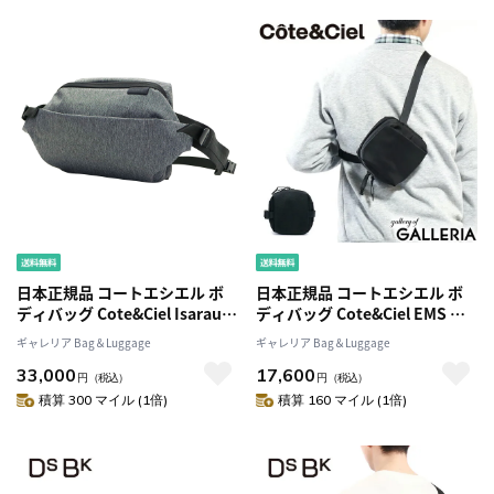
日本正規品 コートエシエル ボ
日本正規品 コートエシエル ボ
ディバッグ Cote&Ciel Isarau
ディバッグ Cote&Ciel EMS ワ
Eco Yarn エコヤーン 斜め掛け
ンショルダー BALLISTIC
ギャレリア Bag＆Luggage
ギャレリア Bag＆Luggage
ワンショルダー コンパクト メ
BLACK斜めがけ メンズ レディ
33,000
17,600
ンズ レディース CC-28499 CC-
ース CC-28767
円
（税込）
円
（税込）
28500
積算 300 マイル (1倍)
積算 160 マイル (1倍)