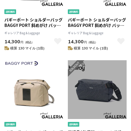
バギーポート ショルダーバッグ
バギーポート ショルダーバッグ
BAGGY PORT 斜めがけ バッグ
BAGGY PORT 斜めがけ バッグ
A4 軽量 BLACK ボディバッグ メ
A4 軽量 BLACK ボディバッグ メ
ギャレリア Bag＆Luggage
ギャレリア Bag＆Luggage
ッセンジャーバッグ 帆布 10号
ッセンジャーバッグ 帆布 10号
14,300
14,300
PC収納 日本製 おしゃれ ブラン
PC収納 日本製 おしゃれ ブラン
円
（税込）
円
（税込）
ド メンズ レディース YNM-
ド メンズ レディース YNM-
積算 130 マイル (1倍)
積算 130 マイル (1倍)
416N
416N