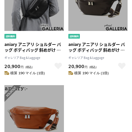
aniary アニアリ ショルダー バ
aniary アニアリ ショルダー バ
ッグ ボディバッグ 斜めがけ 本
ッグ ボディバッグ 斜めがけ 本
革 小さめ アンティークレザー
革 小さめ アンティークレザー
ギャレリア Bag＆Luggage
ギャレリア Bag＆Luggage
AntiqueLeatherショルダーバ
AntiqueLeatherショルダーバ
20,900
20,900
ッグ メンズ レディース 01-
ッグ メンズ レディース 01-
円
（税込）
円
（税込）
07003
07003
積算 190 マイル (1倍)
積算 190 マイル (1倍)