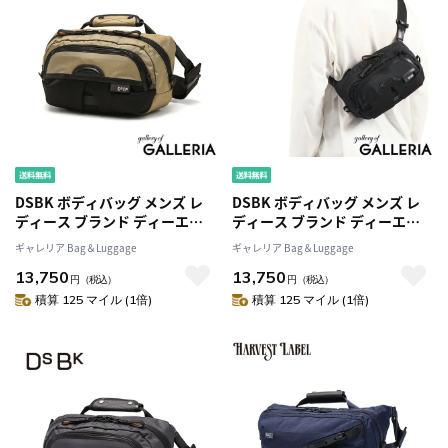
DSBK ボディバッグ メンズ レ
DSBK ボディバッグ メンズ レ
ディース ブランド ディーエス
ディース ブランド ディーエス
ビーケー バッグ 斜めがけバッ
ビーケー バッグ 斜めがけバッ
ギャレリア Bag＆Luggage
ギャレリア Bag＆Luggage
グ ショルダー ボディーバッグ
グ ショルダー ボディーバッグ
13,750
13,750
軽量 小さめ 横 横型 かっこいい
軽量 小さめ 横 横型 かっこいい
円
（税込）
円
（税込）
おしゃれ 黒 ブラック
おしゃれ 黒 ブラック
積算 125 マイル (1倍)
積算 125 マイル (1倍)
UNIVERSAL COLLECTION
UNIVERSAL COLLECTION
Everyday Sling KOH-3386
Everyday Sling KOH-3386