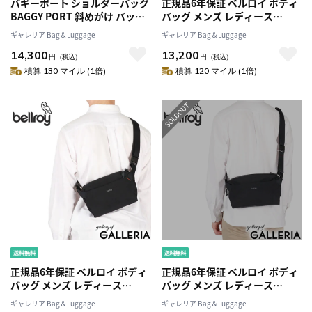
バギーポート ショルダーバッグ
正規品6年保証 ベルロイ ボディ
BAGGY PORT 斜めがけ バッグ
バッグ メンズ レディース
A4 軽量 BLACK ボディバッグ メ
Bellroy ショルダーバッグ ショ
ギャレリア Bag＆Luggage
ギャレリア Bag＆Luggage
ッセンジャーバッグ 帆布 10号
ルダー バッグ 斜めがけバッグ
14,300
13,200
PC収納 日本製 おしゃれ ブラン
斜めがけ ブランド 軽量 軽い 小
円
（税込）
円
（税込）
ド メンズ レディース YNM-
さめ 大人 ナイロン 耐水 丈夫 ア
積算 130 マイル (1倍)
積算 120 マイル (1倍)
416N
ウトドア Lite Sling Mini BLMA
正規品6年保証 ベルロイ ボディ
正規品6年保証 ベルロイ ボディ
バッグ メンズ レディース
バッグ メンズ レディース
Bellroy ショルダーバッグ ショ
Bellroy ショルダーバッグ ショ
ギャレリア Bag＆Luggage
ギャレリア Bag＆Luggage
ルダー バッグ 斜めがけバッグ
ルダー バッグ 斜めがけバッグ