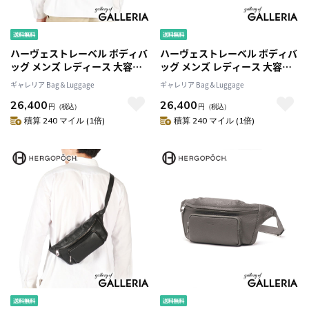
ハーヴェストレーベル ボディバ
ハーヴェストレーベル ボディバ
ッグ メンズ レディース 大容量
ッグ メンズ レディース 大容量
本革 HARVEST LABEL バッグ
本革 HARVEST LABEL バッグ
ギャレリア Bag＆Luggage
ギャレリア Bag＆Luggage
ブランド スリングバッグ 日本
ブランド スリングバッグ 日本
26,400
26,400
製 A5 斜めがけバッグ ショルダ
製 A5 斜めがけバッグ ショルダ
円
（税込）
円
（税込）
ー ボディーバッグ 横 黒 おしゃ
ー ボディーバッグ 横 黒 おしゃ
積算 240 マイル (1倍)
積算 240 マイル (1倍)
れ ナイロン ReLoad Sling bag
れ ナイロン ReLoad Sling bag
HGL-0183
HGL-0183