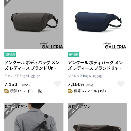
アンクール ボディバッグ メン
アンクール ボディバッグ メン
ズ レディース ブランド Un
ズ レディース ブランド Un
coeur TORO2 ショルダーバッ
coeur TORO2 ショルダーバッ
ギャレリア Bag＆Luggage
ギャレリア Bag＆Luggage
グ バッグ ショルダー かっこい
グ バッグ ショルダー かっこい
7,150
7,150
い 小さめ きれいめ 軽量 軽い お
い 小さめ きれいめ 軽量 軽い お
円
（税込）
円
（税込）
しゃれ 撥水 斜めがけバッグ 斜
しゃれ 撥水 斜めがけバッグ 斜
積算 65 マイル (1倍)
積算 65 マイル (1倍)
めがけ 大人 トロ2 TOROII
めがけ 大人 トロ2 TOROII
K902005
K902005