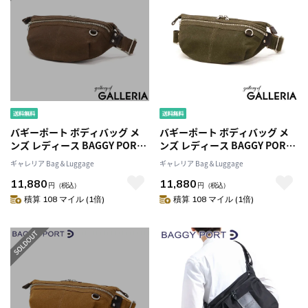
バギーポート ボディバッグ メ
バギーポート ボディバッグ メ
ンズ レディース BAGGY PORT
ンズ レディース BAGGY PORT
ショルダー ミニショルダーバッ
ショルダー ミニショルダーバッ
ギャレリア Bag＆Luggage
ギャレリア Bag＆Luggage
グ ブランド かっこいい 小さめ
グ ブランド かっこいい 小さめ
11,880
11,880
撥水 耐水 軽量 横型 帆布 カジュ
撥水 耐水 軽量 横型 帆布 カジュ
円
（税込）
円
（税込）
アル 丈夫 旅行 日本製 SHELTER
アル 丈夫 旅行 日本製 SHELTER
積算 108 マイル (1倍)
積算 108 マイル (1倍)
DUCK INS-600
DUCK INS-600