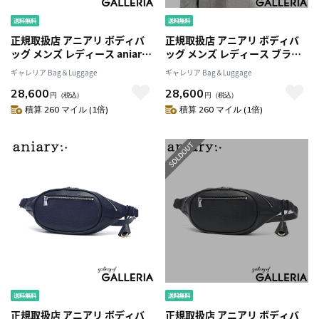
正規取扱店 アニアリ ボディバ
正規取扱店 アニアリ ボディバ
ッグ メンズ レディース aniary
ッグ メンズ レディース ブラン
バッグ ウエストバッグ ショル
ド きれいめ aniary ショルダー
ギャレリア Bag＆Luggage
ギャレリア Bag＆Luggage
ダー 斜めがけ 本革 革 レザー き
バッグ 本革 コンパクト 軽量 斜
28,600
28,600
れいめ おしゃれ ブランド 日本
めがけ 大人 レザー 横型 30代 40
円
（税込）
円
（税込）
製 エス-フィルムレザー 33-
代 上品 日本製 ジー-フィルム レ
積算 260 マイル (1倍)
積算 260 マイル (1倍)
07000
ザー 34-07000
正規取扱店 アニアリ ボディバ
正規取扱店 アニアリ ボディバ