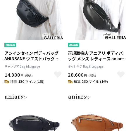
アンインセイン ボディバッグ
正規取扱店 アニアリ ボディバ
ANINSANE ウエストバッグ バ
ッグ メンズ レディース aniary
ッグ 斜め掛け 軽量 軽い 横型 大
バッグ ウエストバッグ ショル
ギャレリア Bag＆Luggage
ギャレリア Bag＆Luggage
きい 丈夫 耐水性 コーデュラナ
ダー 斜めがけ 本革 革 レザー き
14,300
28,600
イロン A5 旅行 お出掛け 黒 シン
れいめ おしゃれ ブランド 日本
円
（税込）
円
（税込）
プル メンズ N03
製 エス-フィルムレザー 33-
積算 130 マイル (1倍)
積算 260 マイル (1倍)
07000