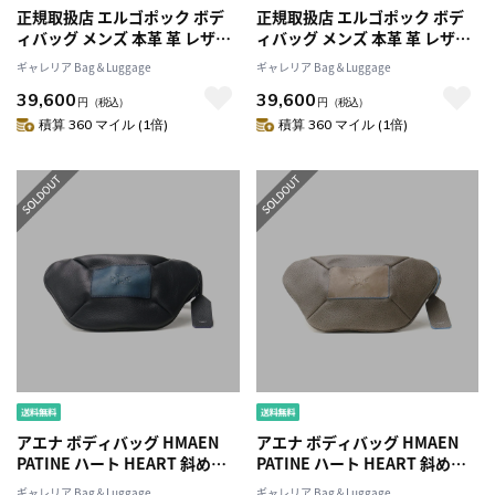
正規取扱店 エルゴポック ボデ
正規取扱店 エルゴポック ボデ
ィバッグ メンズ 本革 革 レザー
ィバッグ メンズ 本革 革 レザー
HERGOPOCH ブランド 50代 か
HERGOPOCH ブランド 50代 か
ギャレリア Bag＆Luggage
ギャレリア Bag＆Luggage
っこいい 小さめ ワンショルダ
っこいい 小さめ ワンショルダ
39,600
39,600
ー 斜めがけ 日本製 ソフトシュ
ー 斜めがけ 日本製 ソフトシュ
円
（税込）
円
（税込）
リンクレザー ウエストボディバ
リンクレザー ウエストボディバ
積算 360 マイル (1倍)
積算 360 マイル (1倍)
ッグver.2 TC-WBL2
ッグver.2 TC-WBL2
アエナ ボディバッグ HMAEN
アエナ ボディバッグ HMAEN
PATINE ハート HEART 斜めが
PATINE ハート HEART 斜めが
けバッグ 本革 軽量 薄型 シンプ
けバッグ 本革 軽量 薄型 シンプ
ギャレリア Bag＆Luggage
ギャレリア Bag＆Luggage