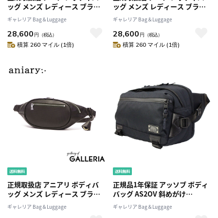
ッグ メンズ レディース ブラン
ッグ メンズ レディース ブラン
ド きれいめ aniary ショルダー
ド きれいめ aniary ショルダー
ギャレリア Bag＆Luggage
ギャレリア Bag＆Luggage
バッグ 本革 コンパクト 軽量 斜
バッグ 本革 コンパクト 軽量 斜
28,600
28,600
めがけ 大人 レザー 横型 30代 40
めがけ 大人 レザー 横型 30代 40
円
（税込）
円
（税込）
代 上品 日本製 ジー-フィルム レ
代 上品 日本製 ジー-フィルム レ
積算 260 マイル (1倍)
積算 260 マイル (1倍)
ザー 34-07000
ザー 34-07000
正規取扱店 アニアリ ボディバ
正規品1年保証 アッソブ ボディ
ッグ メンズ レディース ブラン
バッグ AS2OV 斜めがけ
ド きれいめ aniary ショルダー
CORDURA DOBBY 305D メン
ギャレリア Bag＆Luggage
ギャレリア Bag＆Luggage
バッグ 本革 コンパクト 軽量 斜
ズ ASSOV 061402