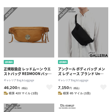
正規取扱店 レッドムーン ウエ
アンクール ボディバッグ メン
ストバッグ REDMOON バッグ
ズ レディース ブランド Un
ボディバッグ メンズ レディー
coeur TORO2 ショルダーバッ
ギャレリア Bag＆Luggage
ギャレリア Bag＆Luggage
ス レザー 本革 牛革 バイク RM-
グ バッグ ショルダー かっこい
46,200
7,150
MOS
い 小さめ きれいめ 軽量 軽い お
円
（税込）
円
（税込）
しゃれ 撥水 斜めがけバッグ 斜
積算 420 マイル (1倍)
積算 65 マイル (1倍)
めがけ 大人 トロ2 TOROII
K902005