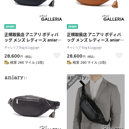
正規取扱店 アニアリ ボディバ
正規取扱店 アニアリ ボディバ
ッグ メンズ レディース aniary
ッグ メンズ レディース aniary
バッグ ウエストバッグ ショル
バッグ ウエストバッグ ショル
ギャレリア Bag＆Luggage
ギャレリア Bag＆Luggage
ダー 斜めがけ 本革 革 レザー き
ダー 斜めがけ 本革 革 レザー き
28,600
28,600
れいめ おしゃれ ブランド 日本
れいめ おしゃれ ブランド 日本
円
（税込）
円
（税込）
製 エス-フィルムレザー 33-
製 エス-フィルムレザー 33-
積算 260 マイル (1倍)
積算 260 マイル (1倍)
07000
07000