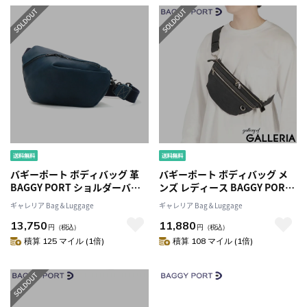
バギーポート ボディバッグ 革
バギーポート ボディバッグ メ
BAGGY PORT ショルダーバッ
ンズ レディース BAGGY PORT
グ ALL GLOVE オールグローブ
ショルダー ミニショルダーバッ
ギャレリア Bag＆Luggage
ギャレリア Bag＆Luggage
バッグ 斜めがけ 大人 横型 シン
グ ブランド かっこいい 小さめ
13,750
11,880
プル 小さめ 日本製 メンズ レデ
撥水 耐水 軽量 横型 帆布 カジュ
円
（税込）
円
（税込）
ィース YNM-020
アル 丈夫 旅行 日本製 SHELTER
積算 125 マイル (1倍)
積算 108 マイル (1倍)
DUCK INS-600