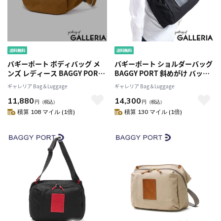
バギーポート ボディバッグ メ
バギーポート ショルダーバッグ
ンズ レディース BAGGY PORT
BAGGY PORT 斜めがけ バッグ
ショルダー ミニショルダーバッ
A4 軽量 BLACK ボディバッグ メ
ギャレリア Bag＆Luggage
ギャレリア Bag＆Luggage
グ ブランド かっこいい 小さめ
ッセンジャーバッグ 帆布 10号
11,880
14,300
撥水 耐水 軽量 横型 帆布 カジュ
PC収納 日本製 おしゃれ ブラン
円
（税込）
円
（税込）
アル 丈夫 旅行 日本製 SHELTER
ド メンズ レディース YNM-
積算 108 マイル (1倍)
積算 130 マイル (1倍)
DUCK INS-600
416N