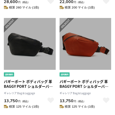
28,600
22,000
めがけ 大人 レザー 横型 30代 40
円
（税込）
円
（税込）
代 上品 日本製 ジー-フィルム レ
積算 260 マイル (1倍)
積算 200 マイル (1倍)
ザー 34-07000
バギーポート ボディバッグ 革
バギーポート ボディバッグ 革
BAGGY PORT ショルダーバッ
BAGGY PORT ショルダーバッ
グ ALL GLOVE オールグローブ
グ ALL GLOVE オールグローブ
ギャレリア Bag＆Luggage
ギャレリア Bag＆Luggage
バッグ 斜めがけ 大人 横型 シン
バッグ 斜めがけ 大人 横型 シン
13,750
13,750
プル 小さめ 日本製 メンズ レデ
プル 小さめ 日本製 メンズ レデ
円
（税込）
円
（税込）
ィース YNM-020
ィース YNM-020
積算 125 マイル (1倍)
積算 125 マイル (1倍)