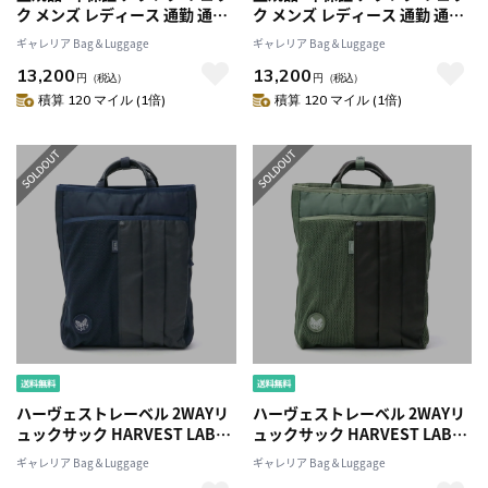
ク メンズ レディース 通勤 通学
ク メンズ レディース 通勤 通学
軽量 おしゃれ AS2OV カジュア
軽量 おしゃれ AS2OV カジュア
ギャレリア Bag＆Luggage
ギャレリア Bag＆Luggage
ル レザー 大人 B4 A4 PC 16イン
ル レザー 大人 B4 A4 PC 16イン
13,200
13,200
チ 18L ナイロン バックパック
チ 18L ナイロン バックパック
円
（税込）
円
（税込）
手持ち 薄マチ HIGHDENSITY
手持ち 薄マチ HIGHDENSITY
積算 120 マイル (1倍)
積算 120 マイル (1倍)
TOTE BACKPACK 152313
TOTE BACKPACK 152313
ハーヴェストレーベル 2WAYリ
ハーヴェストレーベル 2WAYリ
ュックサック HARVEST LABEL
ュックサック HARVEST LABEL
CUSTOM カスタム 2-WAY
CUSTOM カスタム 2-WAY
ギャレリア Bag＆Luggage
ギャレリア Bag＆Luggage
RUCKトートリュック トートバ
RUCKトートリュック トートバ