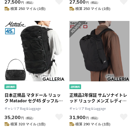
27,500
27,500
ッグ ミリタリー メンズ ハーベ
ッグ ミリタリー メンズ ハーベ
円
（税込）
円
（税込）
ストレーベル 日本製 HC-0108
ストレーベル 日本製 HC-0108
積算 250 マイル (1倍)
積算 250 マイル (1倍)
日本正規品 マタドール リュッ
正規品2年保証 サムソナイトレ
ク Matador セグ45 ダッフルパ
ッド リュック メンズ レディー
ック バックパック リュックサ
ス 大容量 ブランド Samsonite
ギャレリア Bag＆Luggage
ギャレリア Bag＆Luggage
ック ダッフルバック 2WAY 45L
RED おしゃれ カジュアル ビジ
35,200
31,900
大容量 軽量 防水 ナイロン アウ
ネス 通勤 旅行 軽い PC 15.6イ
円
（税込）
円
（税込）
トドア トラベル 旅行 メンズ レ
ンチ A4 B4 2WAY エクスサック
積算 320 マイル (1倍)
積算 290 マイル (1倍)
ディース
スタンダード