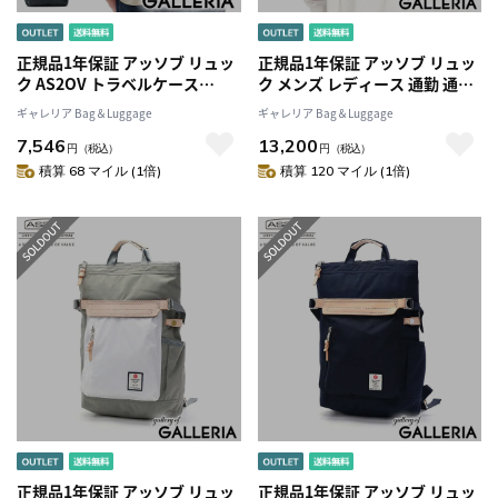
正規品1年保証 アッソブ リュッ
正規品1年保証 アッソブ リュッ
ク AS2OV トラベルケース
ク メンズ レディース 通勤 通学
TRAVEL SERIES TRAVEL
軽量 おしゃれ AS2OV カジュア
ギャレリア Bag＆Luggage
ギャレリア Bag＆Luggage
CASE 3WAYリュックサックシ
ル レザー 大人 B4 A4 PC 16イン
7,546
13,200
ョルダー 肩掛け 旅行 バッグ メ
チ 18L ナイロン バックパック
円
（税込）
円
（税込）
ンズ レディース ナイロン
手持ち 薄マチ HIGHDENSITY
積算 68 マイル (1倍)
積算 120 マイル (1倍)
ASSOV 061800
TOTE BACKPACK 152313
正規品1年保証 アッソブ リュッ
正規品1年保証 アッソブ リュッ