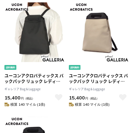
ユーコンアクロバティックス バ
ユーコンアクロバティックス バ
ックパック リュック レディー
ックパック リュック レディー
ス UCON ACROBATICS トート
ス UCON ACROBATICS トート
ギャレリア Bag＆Luggage
ギャレリア Bag＆Luggage
リュックサック 肩掛け ショル
リュックサック 肩掛け ショル
15,400
15,400
ダー トート カジュアル おしゃ
ダー トート カジュアル おしゃ
円
（税込）
円
（税込）
れ 大人 ビジネス 旅行 防水 軽量
れ 大人 ビジネス 旅行 防水 軽量
積算 140 マイル (1倍)
積算 140 マイル (1倍)
3WAY B5 8L ロータス ウナ Una
3WAY B5 8L ロータス ウナ Una
Bag
Bag