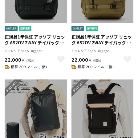
正規品1年保証 アッソブ リュッ
正規品1年保証 アッソブ リュッ
ク AS2OV 2WAY デイパック シ
ク AS2OV 2WAY デイパック シ
ョルダーバッグ リュックサック
ョルダーバッグ リュックサック
ギャレリア Bag＆Luggage
ギャレリア Bag＆Luggage
斜めがけ CORDURA
斜めがけ CORDURA
22,000
22,000
DOBBY305D メンズ ASSOV
DOBBY305D メンズ ASSOV
円
（税込）
円
（税込）
061410
061410
積算 200 マイル (1倍)
積算 200 マイル (1倍)