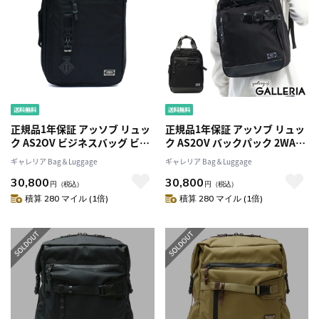
正規品1年保証 アッソブ リュッ
正規品1年保証 アッソブ リュッ
ク AS2OV ビジネスバッグ ビジ
ク AS2OV バックパック 2WAY
ネスリュック EXCLUSIVE
TOTE BACKPACK トートバッ
ギャレリア Bag＆Luggage
ギャレリア Bag＆Luggage
BALLISTIC
グ EXCLUSIVEBALLISTIC
30,800
30,800
NYLON2WAYBACKPACK S バッ
NYLON 2WAY A4 通勤 メンズ
円
（税込）
円
（税込）
クパック A4 通勤 メンズ
ASSOV 061323
積算 280 マイル (1倍)
積算 280 マイル (1倍)
ASSOV 061320