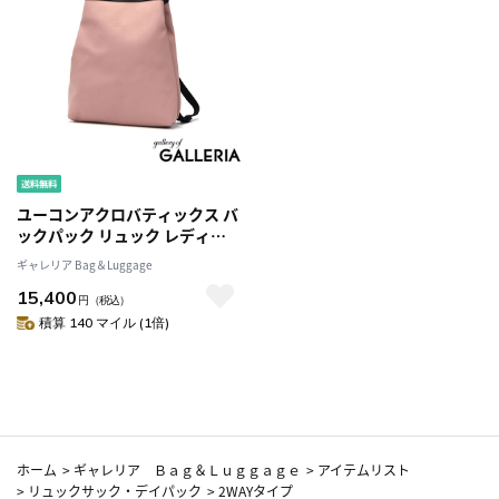
ユーコンアクロバティックス バ
ックパック リュック レディー
ス UCON ACROBATICS トート
ギャレリア Bag＆Luggage
リュックサック 肩掛け ショル
15,400
ダー トート カジュアル おしゃ
円
（税込）
れ 大人 ビジネス 旅行 防水 軽量
積算 140 マイル (1倍)
3WAY B5 8L ロータス ウナ Una
Bag
ホーム
>
ギャレリア Ｂａｇ＆Ｌｕｇｇａｇｅ
>
アイテムリスト
>
リュックサック・デイパック
>
2WAYタイプ