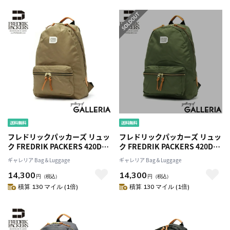
フレドリックパッカーズ リュッ
フレドリックパッカーズ リュッ
ク FREDRIK PACKERS 420D
ク FREDRIK PACKERS 420D
DAY PACK デイパック リュック
DAY PACK デイパック リュック
ギャレリア Bag＆Luggage
ギャレリア Bag＆Luggage
サック A4 17L ナイロン バッグ
サック A4 17L ナイロン バッグ
14,300
14,300
軽量 通学 カジュアル メンズ レ
軽量 通学 カジュアル メンズ レ
円
（税込）
円
（税込）
ディース
ディース
積算 130 マイル (1倍)
積算 130 マイル (1倍)