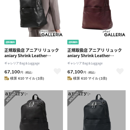
正規取扱店 アニアリ リュック
正規取扱店 アニアリ リュック
aniary Shrink Leather
aniary Shrink Leather
Backpack シュリンクレザー バ
Backpack シュリンクレザー バ
ギャレリア Bag＆Luggage
ギャレリア Bag＆Luggage
ックパック 通勤 ビジネス 本革
ックパック 通勤 ビジネス 本革
67,100
67,100
レザー A4 日本製 メンズ レディ
レザー A4 日本製 メンズ レディ
円
（税込）
円
（税込）
ース 07-05001
ース 07-05001
積算 610 マイル (1倍)
積算 610 マイル (1倍)