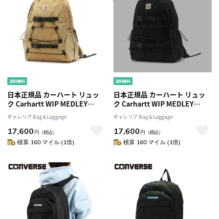
日本正規品 カーハート リュッ
日本正規品 カーハート リュッ
ク Carhartt WIP MEDLEY
ク Carhartt WIP MEDLEY
BACKPACK リュックサック バ
BACKPACK リュックサック バ
ギャレリア Bag＆Luggage
ギャレリア Bag＆Luggage
ックパック デイパック A4 B4
ックパック デイパック A4 B4
17,600
17,600
24.8L PC収納 通勤 通学 メンズ
24.8L PC収納 通勤 通学 メンズ
円
（税込）
円
（税込）
レディース I030117
レディース I030117
積算 160 マイル (1倍)
積算 160 マイル (1倍)