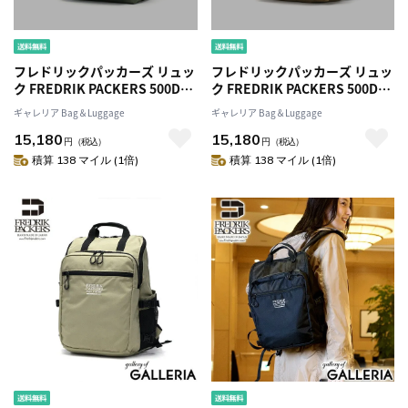
フレドリックパッカーズ リュッ
フレドリックパッカーズ リュッ
ク FREDRIK PACKERS 500D
ク FREDRIK PACKERS 500D
DAY PACK デイパック リュック
DAY PACK デイパック リュック
ギャレリア Bag＆Luggage
ギャレリア Bag＆Luggage
サック シンプル A4 17L ナイロ
サック シンプル A4 17L ナイロ
15,180
15,180
ン バッグ 軽量 通学 旅行 日本製
ン バッグ 軽量 通学 旅行 日本製
円
（税込）
円
（税込）
ブランド メンズ レディース
ブランド メンズ レディース
積算 138 マイル (1倍)
積算 138 マイル (1倍)