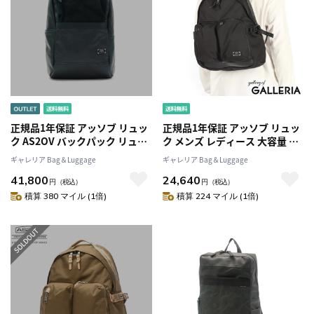
正規品1年保証 アッソブ リュッ
正規品1年保証 アッソブ リュッ
ク AS2OV バックパック リュッ
ク メンズ レディース 大容量 通
クサック LEATHER
勤 おしゃれ AS2OV リュックサ
ギャレリア Bag＆Luggage
ギャレリア Bag＆Luggage
COMBINATION レザー 革 メン
ック カジュアル A4 30L PC ナイ
41,800
24,640
ズASSOV121650
ロン レザー ブランド
円
（税込）
円
（税込）
EXCLUSIVE BALLISTIC NYLON
積算 380 マイル (1倍)
積算 224 マイル (1倍)
2POCKET DAYPACK 062300