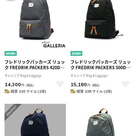
フレドリックパッカーズ リュッ
フレドリックパッカーズ リュッ
ク FREDRIK PACKERS 420D
ク FREDRIK PACKERS 500D
DAY PACK デイパック リュック
DAY PACK デイパック リュック
ギャレリア Bag＆Luggage
ギャレリア Bag＆Luggage
サック A4 17L ナイロン バッグ
サック シンプル A4 17L ナイロ
14,300
15,180
軽量 通学 カジュアル メンズ レ
ン バッグ 軽量 通学 旅行 日本製
円
（税込）
円
（税込）
ディース
ブランド メンズ レディース
積算 130 マイル (1倍)
積算 138 マイル (1倍)