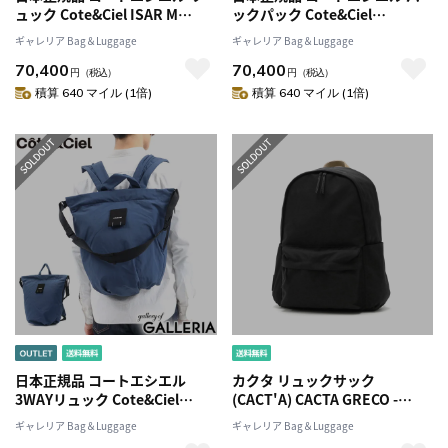
ュック Cote&Ciel ISAR M
ックパック Cote&Ciel
Obsidian イザール リュックサ
SORMONNE OBSIDIAN
ギャレリア Bag＆Luggage
ギャレリア Bag＆Luggage
ック 通勤 通学 A4 B4 大容量 2層
BLACK リュック 通勤 A4 B4 PC
70,400
70,400
ノートPC 撥水 メンズ レディー
撥水 大容量 メンズ レディース
円
（税込）
円
（税込）
ス 28620
ブラック
積算 640 マイル (1倍)
積算 640 マイル (1倍)
日本正規品 コートエシエル
カクタ リュックサック
3WAYリュック Cote&Ciel
(CACT'A) CACTA GRECO -
TYCHO SOFT リュックサック
ZERO DAYCOLORS リュック デ
ギャレリア Bag＆Luggage
ギャレリア Bag＆Luggage
バックパック 3WAY ショルダー
イパック バッグ ナイロン B4 A4