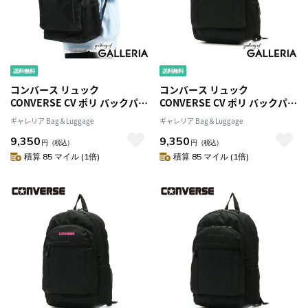
コンバース リュック
コンバース リュック
CONVERSE CV ポリ バックパッ
CONVERSE CV ポリ バックパッ
ク POLY BACKPACK M リュッ
ク POLY BACKPACK M リュッ
ギャレリア Bag＆Luggage
ギャレリア Bag＆Luggage
クサック 大容量 通学 高校生 女
クサック 大容量 通学 高校生 女
9,350
9,350
子 男子 30L A4 B4 PC収納 シン
子 男子 30L A4 B4 PC収納 シン
円
（税込）
円
（税込）
プル 軽量 黒 メンズ レディース
プル 軽量 黒 メンズ レディース
積算 85 マイル (1倍)
積算 85 マイル (1倍)
18421900
18421900