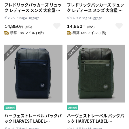
フレドリックパッカーズ リュッ
フレドリックパッカーズ リュッ
ク レディース メンズ 大容量 通
ク レディース メンズ 大容量 通
勤 FREDRIK PACKERS リュッ
勤 FREDRIK PACKERS リュッ
ギャレリア Bag＆Luggage
ギャレリア Bag＆Luggage
クサック バックパック デイパ
クサック バックパック デイパ
14,850
14,850
ック おしゃれ 大人 軽量 A4 カジ
ック おしゃれ 大人 軽量 A4 カジ
円
（税込）
円
（税込）
ュアル きれいめ 軽い 旅行 黒 ナ
ュアル きれいめ 軽い 旅行 黒 ナ
積算 135 マイル (1倍)
積算 135 マイル (1倍)
イロン 19L 420D BACKPACK
イロン 19L 420D BACKPACK
MELL
MELL
ハーヴェストレーベル バックパ
ハーヴェストレーベル バックパ
ック HARVEST LABEL
ック HARVEST LABEL
CUSTOM カスタム BACKPACK
CUSTOM カスタム BACKPACK
ギャレリア Bag＆Luggage
ギャレリア Bag＆Luggage