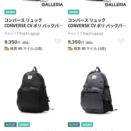
コンバース リュック
コンバース リュック
CONVERSE CV ポリ バックパッ
CONVERSE CV ポリ バックパッ
ク POLY BACKPACK M リュッ
ク POLY BACKPACK M リュッ
ギャレリア Bag＆Luggage
ギャレリア Bag＆Luggage
クサック 大容量 通学 高校生 女
クサック 大容量 通学 高校生 女
9,350
9,350
子 男子 30L A4 B4 PC収納 シン
子 男子 30L A4 B4 PC収納 シン
円
（税込）
円
（税込）
プル 軽量 黒 メンズ レディース
プル 軽量 黒 メンズ レディース
積算 85 マイル (1倍)
積算 85 マイル (1倍)
18421900
18421900