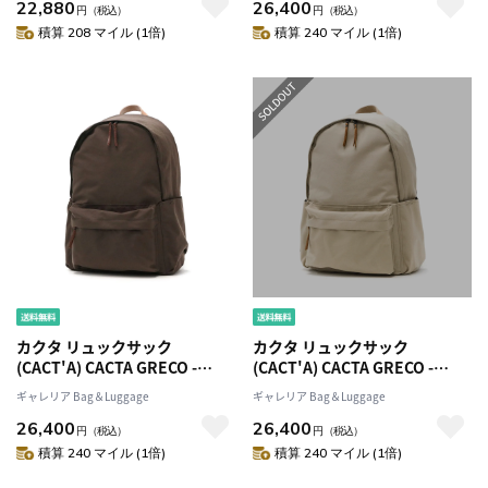
22,880
26,400
バッグ トートバッグ A4 ノート
大容量 負担軽減 メンズ レディ
円
（税込）
円
（税込）
PC 13インチ 撥水 通勤 メンズ
ース 1034
積算 208 マイル (1倍)
積算 240 マイル (1倍)
レディース 28923
カクタ リュックサック
カクタ リュックサック
(CACT'A) CACTA GRECO -
(CACT'A) CACTA GRECO -
ZERO DAYCOLORS リュック デ
ZERO DAYCOLORS リュック デ
ギャレリア Bag＆Luggage
ギャレリア Bag＆Luggage
イパック バッグ ナイロン B4 A4
イパック バッグ ナイロン B4 A4
26,400
26,400
大容量 負担軽減 メンズ レディ
大容量 負担軽減 メンズ レディ
円
（税込）
円
（税込）
ース 1034
ース 1034
積算 240 マイル (1倍)
積算 240 マイル (1倍)