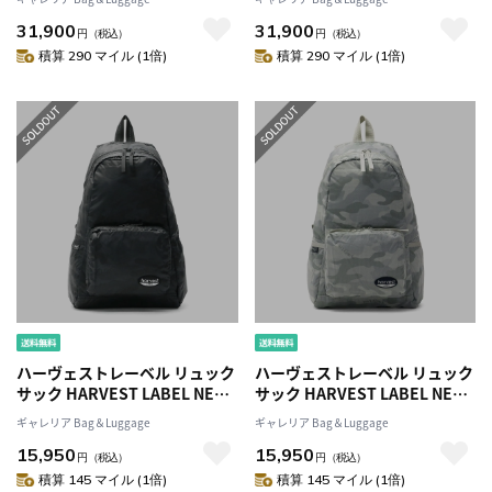
リュックサックミリタリーメン
リュックサックミリタリーメン
31,900
31,900
ズ 通勤 通学 日本製 ハーベスト
ズ 通勤 通学 日本製 ハーベスト
円
（税込）
円
（税込）
レーベル HC-0106
レーベル HC-0106
積算 290 マイル (1倍)
積算 290 マイル (1倍)
ハーヴェストレーベル リュック
ハーヴェストレーベル リュック
サック HARVEST LABEL NEO
サック HARVEST LABEL NEO
PARATROOPER PACKABLE
PARATROOPER PACKABLE
ギャレリア Bag＆Luggage
ギャレリア Bag＆Luggage
BACKPACKネオパラトルーパー
BACKPACKネオパラトルーパー
15,950
15,950
パッカブル A4 バックパック メ
パッカブル A4 バックパック メ
円
（税込）
円
（税込）
ンズ ハーベストレーベル HT-
ンズ ハーベストレーベル HT-
積算 145 マイル (1倍)
積算 145 マイル (1倍)