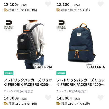
12,100
12,100
日本製 メンズ レディース
日本製 メンズ レディース
円
（税込）
円
（税込）
積算 110 マイル (1倍)
積算 110 マイル (1倍)
フレドリックパッカーズ リュッ
フレドリックパッカーズ リュッ
ク FREDRIK PACKERS 420D
ク FREDRIK PACKERS 420D
DAY PACK デイパック リュック
DAY PACK デイパック リュック
ギャレリア Bag＆Luggage
ギャレリア Bag＆Luggage
サック A4 17L ナイロン バッグ
サック A4 17L ナイロン バッグ
14,300
14,300
軽量 通学 カジュアル メンズ レ
軽量 通学 カジュアル メンズ レ
円
（税込）
円
（税込）
ディース
ディース
積算 130 マイル (1倍)
積算 130 マイル (1倍)