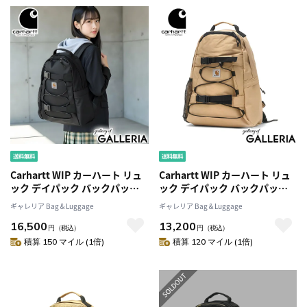
Carhartt WIP カーハート リュ
Carhartt WIP カーハート リュ
ック デイパック バックパック
ック デイパック バックパック
A4 B4 24.8L KICKFLIP
A4 B4 24.8L KICKFLIP
ギャレリア Bag＆Luggage
ギャレリア Bag＆Luggage
BACKPACK I006288 I031468
BACKPACK I006288 I031468
16,500
13,200
円
（税込）
円
（税込）
積算 150 マイル (1倍)
積算 120 マイル (1倍)