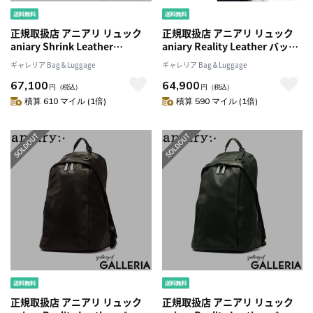
正規取扱店 アニアリ リュック
正規取扱店 アニアリ リュック
aniary Shrink Leather
aniary Reality Leather バック
Backpack シュリンクレザー バ
パック リュックサック デイパ
ギャレリア Bag＆Luggage
ギャレリア Bag＆Luggage
ックパック 通勤 ビジネス 本革
ック 革 レザー A4 大容量 軽量
67,100
64,900
レザー A4 日本製 メンズ レディ
シンプル 日本製 メンズ レディ
円
（税込）
円
（税込）
ース 07-05001
ース 28-05000
積算 610 マイル (1倍)
積算 590 マイル (1倍)
正規取扱店 アニアリ リュック
正規取扱店 アニアリ リュック