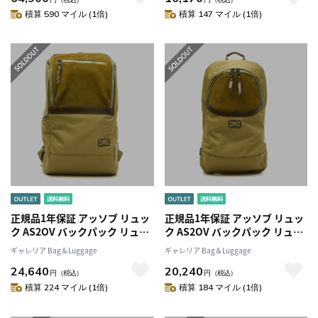
ース 28-05000
積算 590 マイル (1倍)
積算 147 マイル (1倍)
正規品1年保証 アッソブ リュッ
正規品1年保証 アッソブ リュッ
ク AS2OV バックパック リュッ
ク AS2OV バックパック リュッ
クサック WATER PROOF
クサック WATER PROOF
ギャレリア Bag＆Luggage
ギャレリア Bag＆Luggage
LEATHER レザー 革 メンズ
LEATHER レザー 革 メンズ
24,640
20,240
ASSOV121630
ASSOV121631
円
（税込）
円
（税込）
積算 224 マイル (1倍)
積算 184 マイル (1倍)