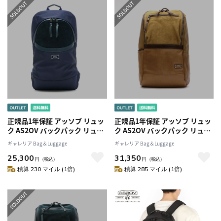
正規品1年保証 アッソブ リュッ
正規品1年保証 アッソブ リュッ
ク AS2OV バックパック リュッ
ク AS2OV バックパック リュッ
クサック WATER PROOF
クサック LEATHER
ギャレリア Bag＆Luggage
ギャレリア Bag＆Luggage
LEATHER レザー 革 メンズ
COMBINATION レザー 革 メン
25,300
31,350
ASSOV121631
ズASSOV121650
円
（税込）
円
（税込）
積算 230 マイル (1倍)
積算 285 マイル (1倍)