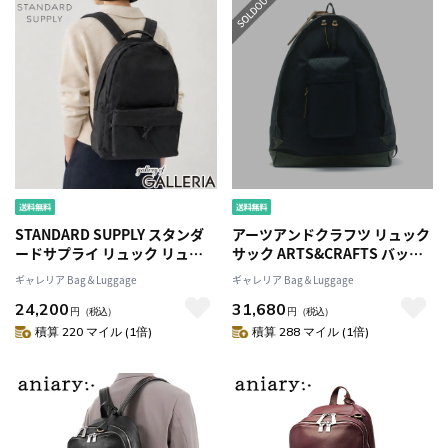
STANDARD SUPPLY スタンダ
アーツアンドクラフツ リュック
ードサプライ リュック リュッ
サック ARTS&CRAFTS バッグ
クサック アウトドア 17L A4 日
BLACK NYLON リュック
ギャレリア Bag＆Luggage
ギャレリア Bag＆Luggage
本製 SIMPLICITY DAILY
ACUTEDAYPACK デイパック
24,200
31,680
DAYPACK
A4 レザー 本革 ナイロン 旅行 通
円
（税込）
円
（税込）
学 アウトドア カジュアル ブラ
積算 220 マイル (1倍)
積算 288 マイル (1倍)
ンド 日本製 メンズレディース