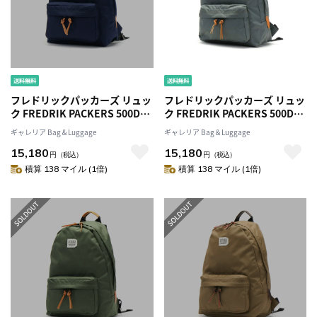
フレドリックパッカーズ リュッ
フレドリックパッカーズ リュッ
ク FREDRIK PACKERS 500D
ク FREDRIK PACKERS 500D
DAY PACK デイパック リュック
DAY PACK デイパック リュック
ギャレリア Bag＆Luggage
ギャレリア Bag＆Luggage
サック シンプル A4 17L ナイロ
サック シンプル A4 17L ナイロ
15,180
15,180
ン バッグ 軽量 通学 旅行 日本製
ン バッグ 軽量 通学 旅行 日本製
円
（税込）
円
（税込）
ブランド メンズ レディース
ブランド メンズ レディース
積算 138 マイル (1倍)
積算 138 マイル (1倍)