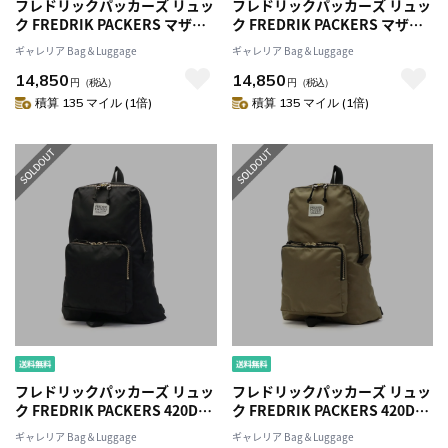
フレドリックパッカーズ リュッ
フレドリックパッカーズ リュッ
ク FREDRIK PACKERS マザー
ク FREDRIK PACKERS マザー
バッグ 210D DAY PACK TIPI リ
バッグ 210D DAY PACK TIPI リ
ギャレリア Bag＆Luggage
ギャレリア Bag＆Luggage
ュックサック マザーズリュック
ュックサック マザーズリュック
14,850
14,850
背面ポケット ナイロン バッグ
背面ポケット ナイロン バッグ
円
（税込）
円
（税込）
軽い A4 多機能 23L メンズ レデ
軽い A4 多機能 23L メンズ レデ
積算 135 マイル (1倍)
積算 135 マイル (1倍)
ィース
ィース
フレドリックパッカーズ リュッ
フレドリックパッカーズ リュッ
ク FREDRIK PACKERS 420D
ク FREDRIK PACKERS 420D
SNUG PACK バックパック リュ
SNUG PACK バックパック リュ
ギャレリア Bag＆Luggage
ギャレリア Bag＆Luggage
ックサック デイパック Sサイズ
ックサック デイパック Sサイズ