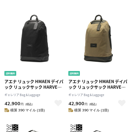
0155
0155
アエナ リュック HMAEN デイパ
アエナ リュック HMAEN デイパ
ック リュックサック HARVEY
ック リュックサック HARVEY
ハーヴェイ PC収納 A4 23L ビジ
ハーヴェイ PC収納 A4 23L ビジ
ギャレリア Bag＆Luggage
ギャレリア Bag＆Luggage
ネスリュック 通勤 日本製 メン
ネスリュック 通勤 日本製 メン
42,900
42,900
ズ レディース
ズ レディース
円
（税込）
円
（税込）
積算 390 マイル (1倍)
積算 390 マイル (1倍)