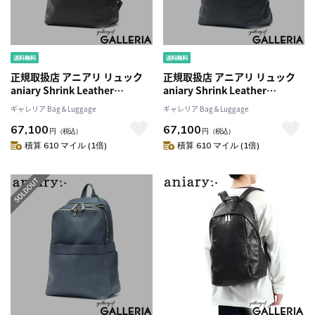
正規取扱店 アニアリ リュック
正規取扱店 アニアリ リュック
aniary Shrink Leather
aniary Shrink Leather
Backpack シュリンクレザー バ
Backpack シュリンクレザー バ
ギャレリア Bag＆Luggage
ギャレリア Bag＆Luggage
ックパック 通勤 ビジネス 本革
ックパック 通勤 ビジネス 本革
67,100
67,100
レザー A4 日本製 メンズ レディ
レザー A4 日本製 メンズ レディ
円
（税込）
円
（税込）
ース 07-05001
ース 07-05001
積算 610 マイル (1倍)
積算 610 マイル (1倍)