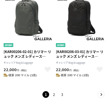
[KAR00206-02-01] カリマー リ
[KAR00206-03-01] カリマー リ
ュック メンズ レディース
ュック メンズ レディース
KARRIMOR カジュアル おしゃ
KARRIMOR カジュアル おしゃ
ギャレリア Bag＆Luggage
ギャレリア Bag＆Luggage
れ カジュアル ブランド バック
れ カジュアル ブランド バック
22,000
22,000
パック アウトドア 軽量 軽い 2
パック アウトドア 軽量 軽い 2
円
（税込）
円
（税込）
層 PC収納 15inch ロゴ シンプル
層 PC収納 15inch ロゴ シンプル
積算 200 マイル (1倍)
積算 200 マイル (1倍)
スーツケース連結 B4 25L
スーツケース連結 B4 25L
tribute 25 501234
tribute 25 501234
1
2
3