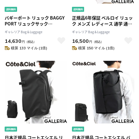
バギーポート リュック BAGGY
正規品6年保証 ベルロイ リュッ
PORT リュックサック
ク メンズ レディース 通学 通勤
ROUBIKI PLUS ロウ引きプラス
黒 Bellroy バッグ リュックサッ
ギャレリア Bag＆Luggage
ギャレリア Bag＆Luggage
ロウ引き帆布 A4 防水 シンプル
ク デイパック バックパック 軽
14,630
16,500
ミリタリー メンズ レディース
量 軽い ブランド おしゃれ カジ
円
（税込）
円
（税込）
INS-102
ュアル アウトドア A4 20L 耐水
積算 133 マイル (1倍)
積算 150 マイル (1倍)
丈夫 Lite Daypack BLDA
日本正規品 コートエシエル リ
日本正規品 コートエシエル バ