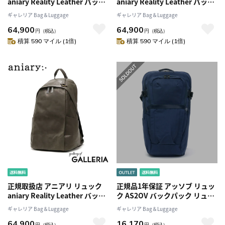
aniary Reality Leather バック
aniary Reality Leather バック
パック リュックサック デイパ
パック リュックサック デイパ
ギャレリア Bag＆Luggage
ギャレリア Bag＆Luggage
ック 革 レザー A4 大容量 軽量
ック 革 レザー A4 大容量 軽量
64,900
64,900
シンプル 日本製 メンズ レディ
シンプル 日本製 メンズ レディ
円
（税込）
円
（税込）
ース 28-05000
ース 28-05000
積算 590 マイル (1倍)
積算 590 マイル (1倍)
正規取扱店 アニアリ リュック
正規品1年保証 アッソブ リュッ
aniary Reality Leather バック
ク AS2OV バックパック リュッ
パック リュックサック デイパ
クサック SHRINK NYLON A4 デ
ギャレリア Bag＆Luggage
ギャレリア Bag＆Luggage
ック 革 レザー A4 大容量 軽量
イパック ナイロン メンズ
64,900
16,170
シンプル 日本製 メンズ レディ
ASSOV091700
円
（税込）
円
（税込）