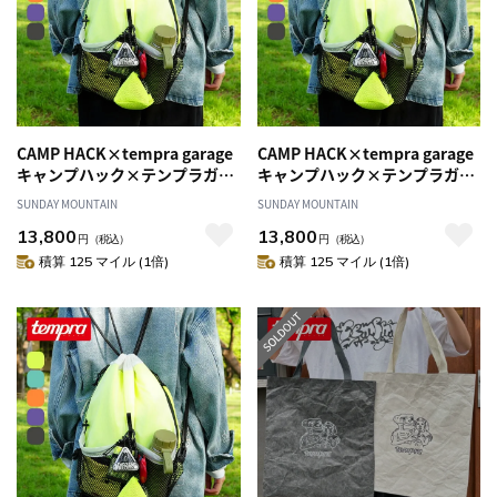
CAMP HACK×tempra garage
CAMP HACK×tempra garage
キャンプハック×テンプラガレ
キャンプハック×テンプラガレ
ージ オサンポナップサック2
ージ オサンポナップサック2
SUNDAY MOUNTAIN
SUNDAY MOUNTAIN
13,800
13,800
円
（税込）
円
（税込）
積算 125 マイル (1倍)
積算 125 マイル (1倍)