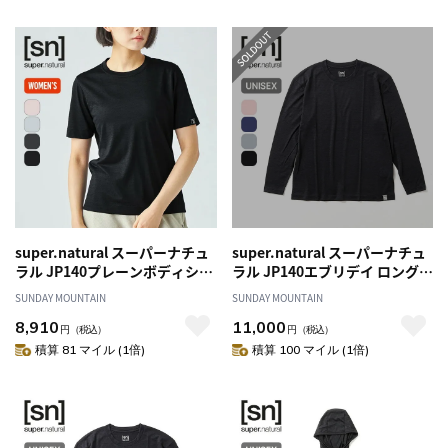
super.natural スーパーナチュ
super.natural スーパーナチュ
ラル JP140プレーンボディショ
ラル JP140エブリデイ ロングス
ートスリーブTシャツ【ウィメ
リーブTシャツ ユニセックス
SUNDAY MOUNTAIN
SUNDAY MOUNTAIN
ンズ】
8,910
11,000
円
（税込）
円
（税込）
積算 81 マイル (1倍)
積算 100 マイル (1倍)