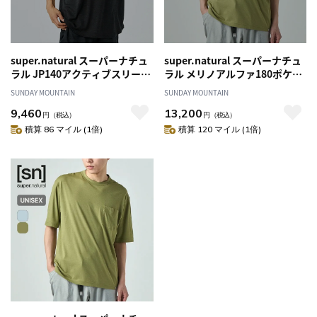
super.natural スーパーナチュ
super.natural スーパーナチュ
ラル JP140アクティブスリーブ
ラル メリノアルファ180ポケッ
レス
トS/S Tシャツ ユニセックス
SUNDAY MOUNTAIN
SUNDAY MOUNTAIN
9,460
13,200
円
（税込）
円
（税込）
積算 86 マイル (1倍)
積算 120 マイル (1倍)