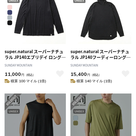
super.natural スーパーナチュ
super.natural スーパーナチュ
ラル JP140エブリデイ ロングス
ラル JP140フーディーロングス
リーブTシャツ ユニセックス
リーブ2
SUNDAY MOUNTAIN
SUNDAY MOUNTAIN
11,000
15,400
円
（税込）
円
（税込）
積算 100 マイル (1倍)
積算 140 マイル (1倍)