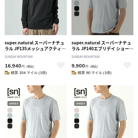
super.natural スーパーナチュ
super.natural スーパーナチュ
ラル JP135メッシュアクティブ
ラル JP140エブリデイ ショート
フーディー2 ユニセックス
スリーブTシャツ ユニセックス
SUNDAY MOUNTAIN
SUNDAY MOUNTAIN
16,940
9,900
円
（税込）
円
（税込）
積算 154 マイル (1倍)
積算 90 マイル (1倍)