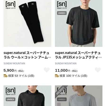
super.natural スーパーナチュ
super.natural スーパーナチュ
ラル ウール×コットン アーム
ラル JP135メッシュアクティブ
ウォーマーJP ユニセックス
ショートスリーブTシャツ ユニ
SUNDAY MOUNTAIN
SUNDAY MOUNTAIN
セックス
5,900
11,000
円
（税込）
円
（税込）
積算 53 マイル (1倍)
積算 100 マイル (1倍)