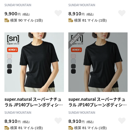
スリーブTシャツ ユニセックス
ートスリーブTシャツ【ウィメ
SUNDAY MOUNTAIN
SUNDAY MOUNTAIN
ンズ】
9,900
8,910
円
（税込）
円
（税込）
積算 90 マイル (1倍)
積算 81 マイル (1倍)
super.natural スーパーナチュ
super.natural スーパーナチュ
ラル JP140プレーンボディショ
ラル JP140プレーンボディショ
ートスリーブTシャツ【ウィメ
ートスリーブTシャツ【ウィメ
SUNDAY MOUNTAIN
SUNDAY MOUNTAIN
ンズ】
ンズ】
8,910
8,910
円
（税込）
円
（税込）
積算 81 マイル (1倍)
積算 81 マイル (1倍)