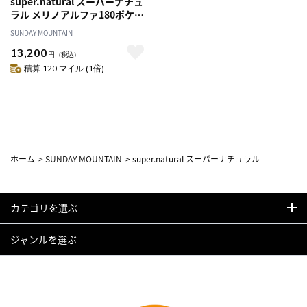
super.natural スーパーナチュ
ラル メリノアルファ180ポケッ
トS/S Tシャツ ユニセックス
SUNDAY MOUNTAIN
13,200
円
（税込）
積算 120 マイル (1倍)
ホーム
>
SUNDAY MOUNTAIN
>
super.natural スーパーナチュラル
カテゴリを選ぶ
ジャンルを選ぶ