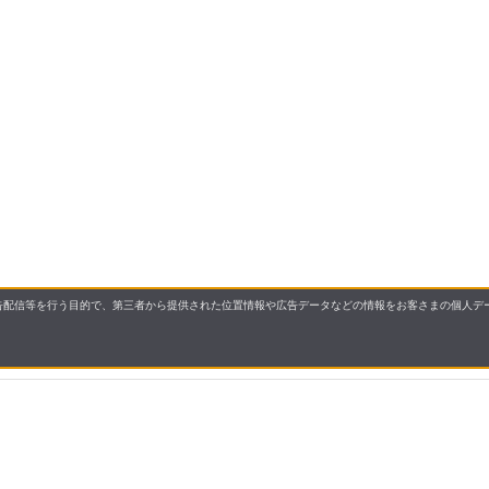
配信等を行う目的で、第三者から提供された位置情報や広告データなどの情報をお客さまの個人デー