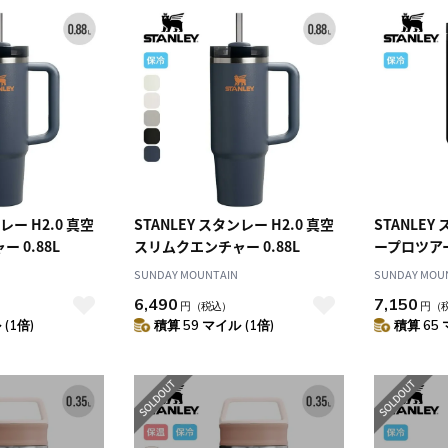
レー H2.0 真空
STANLEY スタンレー H2.0 真空
STANLE
 0.88L
スリムクエンチャー 0.88L
ープロツア
ンブラー 0.
SUNDAY MOUNTAIN
SUNDAY MOU
6,490
7,150
円
（税込）
円
（
(1倍)
積算 59 マイル (1倍)
積算 65 