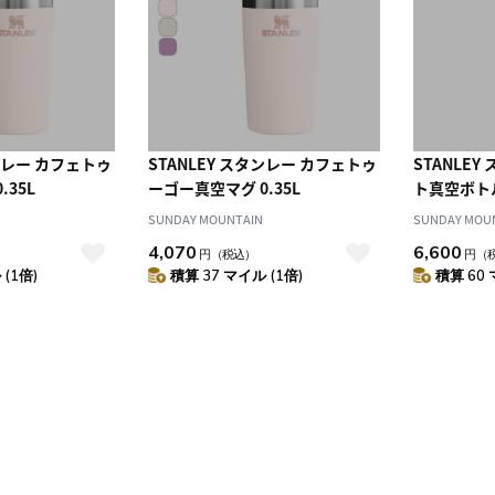
タンレー カフェトゥ
STANLEY スタンレー カフェトゥ
STANLE
.35L
ーゴー真空マグ 0.35L
ト真空ボトル 
SUNDAY MOUNTAIN
SUNDAY MOU
4,070
6,600
円
（税込）
円
（
(1倍)
積算 37 マイル (1倍)
積算 60 