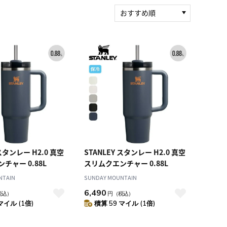
おすすめ順
新着順
積算マイル率（高い
順）
人気順
レビュー件数（多い
順）
レビュー評価（高い
順）
価格（安い順）
価格（高い順）
 スタンレー H2.0 真空
STANLEY スタンレー H2.0 真空
チャー 0.88L
スリムクエンチャー 0.88L
NTAIN
SUNDAY MOUNTAIN
6,490
税込）
円
（税込）
マイル (1倍)
積算 59 マイル (1倍)