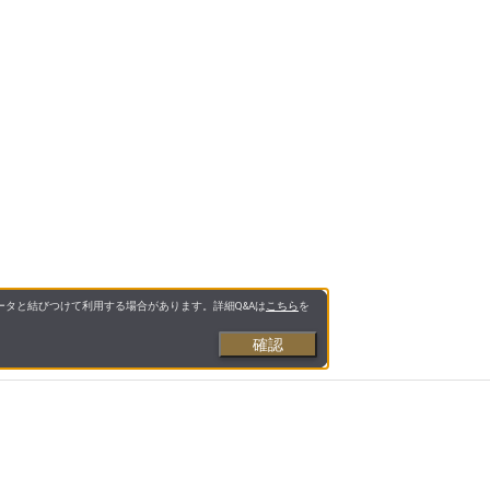
タと結びつけて利用する場合があります。詳細Q&Aは
こちら
を
確認