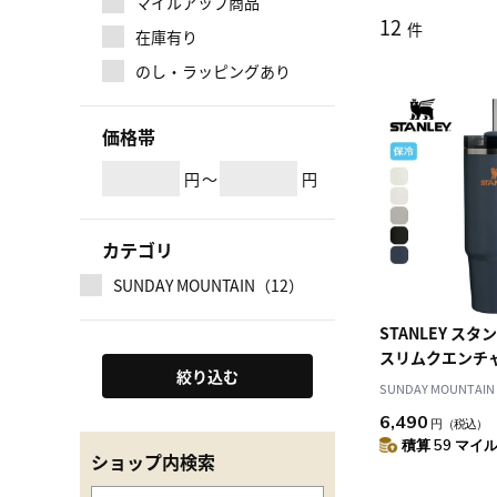
マイルアップ商品
12
件
在庫有り
のし・ラッピングあり
価格帯
円
～
円
カテゴリ
SUNDAY MOUNTAIN（12）
STANLEY スタン
スリムクエンチャー
絞り込む
SUNDAY MOUNTAIN
6,490
円
（税込）
積算 59 マイル 
ショップ内検索