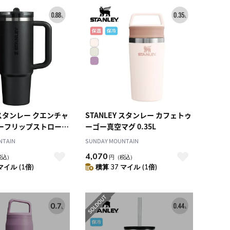
Y スタンレー クエンチャ
STANLEY スタンレー カフェトゥ
ーフリップストロータ
ーゴー真空マグ 0.35L
88L
NTAIN
SUNDAY MOUNTAIN
4,070
税込）
円
（税込）
マイル (1倍)
積算 37 マイル (1倍)