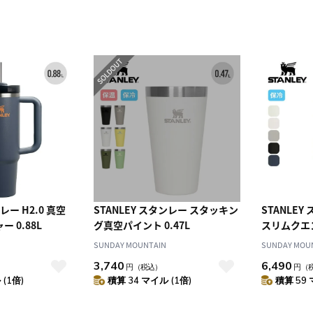
レー H2.0 真空
STANLEY スタンレー スタッキン
STANLEY
 0.88L
グ真空パイント 0.47L
スリムクエン
SUNDAY MOUNTAIN
SUNDAY MOU
3,740
6,490
円
（税込）
円
（
(1倍)
積算 34 マイル (1倍)
積算 59 