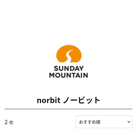
norbit ノービット
2
件