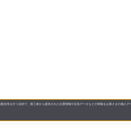
配信等を行う目的で、第三者から提供された位置情報や広告データなどの情報をお客さまの個人デー