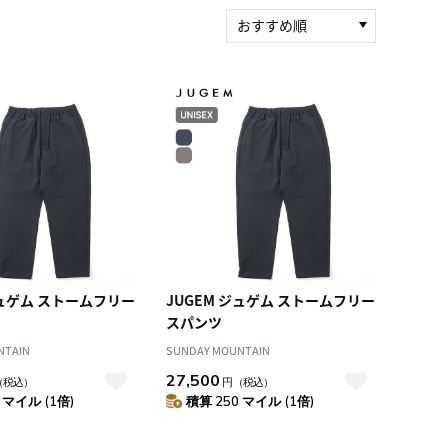
おすすめ順
新着順
積算マイル率（高い
順）
人気順
レビュー件数（多い
順）
レビュー評価（高い
順）
価格（安い順）
価格（高い順）
ジュゲム ストームフリー
JUGEM ジュゲム ストームフリー
スパンツ
NTAIN
SUNDAY MOUNTAIN
27,500
（税込）
円
（税込）
 マイル (1倍)
積算 250 マイル (1倍)