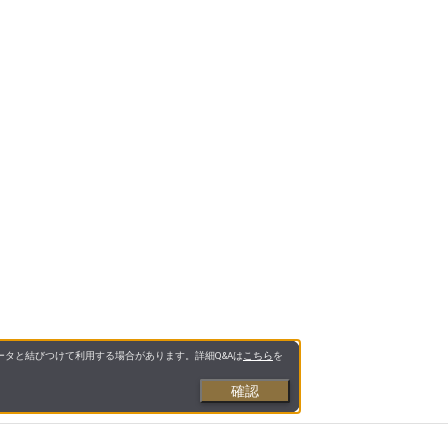
タと結びつけて利用する場合があります。詳細Q&Aは
こちら
を
確認