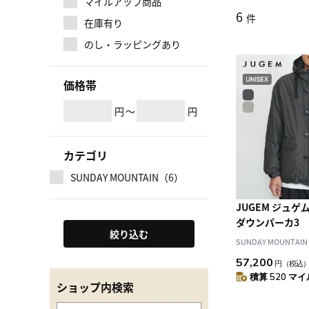
マイルアップ商品
6
件
在庫有り
のし・ラッピングあり
価格帯
円
～
円
カテゴリ
SUNDAY MOUNTAIN（6）
JUGEM ジュゲ
ダウンパーカ3
絞り込む
SUNDAY MOUNTAIN
57,200
円
（税込
積算 520 マイル
ショップ内検索