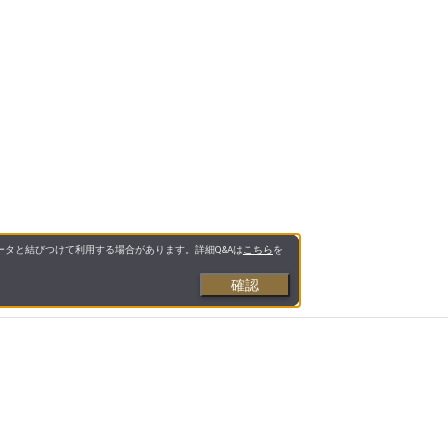
タと結びつけて利用する場合があります。詳細Q&Aは
こちら
を
確認
お支払いについて
送料について