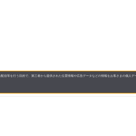
配信等を行う目的で、第三者から提供された位置情報や広告データなどの情報をお客さまの個人デー
要
プライバシーポリシー
について
配送について