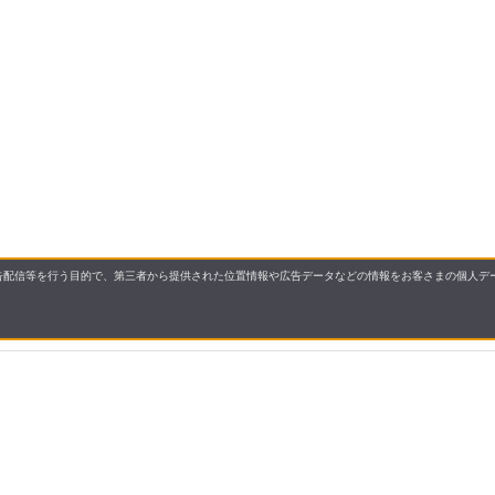
配信等を行う目的で、第三者から提供された位置情報や広告データなどの情報をお客さまの個人デー
要
プライバシーポリシー
について
配送について