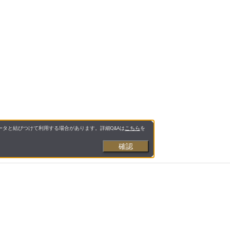
タと結びつけて利用する場合があります。詳細Q&Aは
こちら
を
確認
お支払いについて
送料について