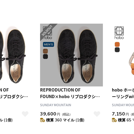
N OF
REPRODUCTION OF
hobo ホ
o リプロダクショ
FOUND×hobo リプロダクショ
ーリングwi
ド×ホーボー ジ
ンオブファウンド×ホーボー ジ
SUNDAY MOUNTAIN
SUNDAY MOU
ナーカウスエード
ャーマントレーナーカウスエード
39,600
7,150
）
円
（税込）
円
（
 (1倍)
積算 360 マイル (1倍)
積算 65 