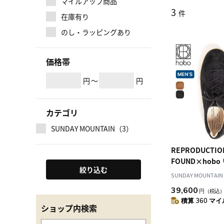
マイルアップ商品
3
件
在庫有り
のし・ラッピングあり
価格帯
円
～
円
カテゴリ
SUNDAY MOUNTAIN（3）
REPRODUCTIO
FOUND×hob
絞り込む
ンオブファウン
SUNDAY MOUNTAIN
ャーマントレー
39,600
円
（税込
積算 360 マイル
ショップ内検索