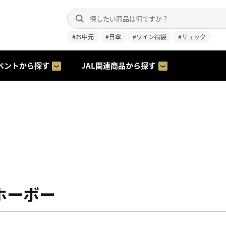
#お中元
#日傘
#ワイン福袋
#リュック
ベントから探す
JAL関連商品から探す
 ホーボー