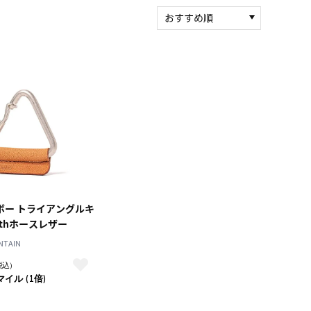
おすすめ順
新着順
積算マイル率（高い
順）
人気順
レビュー件数（多い
順）
レビュー評価（高い
順）
価格（安い順）
価格（高い順）
ーボー トライアングルキ
thホースレザー
NTAIN
税込）
マイル (1倍)