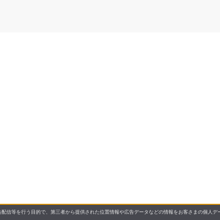
配信等を行う目的で、第三者から提供された位置情報や広告データなどの情報をお客さまの個人デー