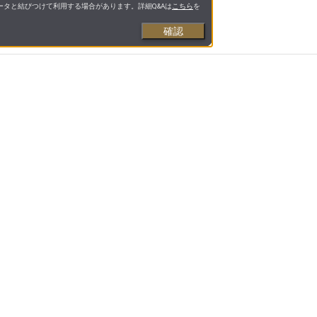
タと結びつけて利用する場合があります。詳細Q&Aは
こちら
を
確認
お支払いについて
送料について
営業日について
合わせ