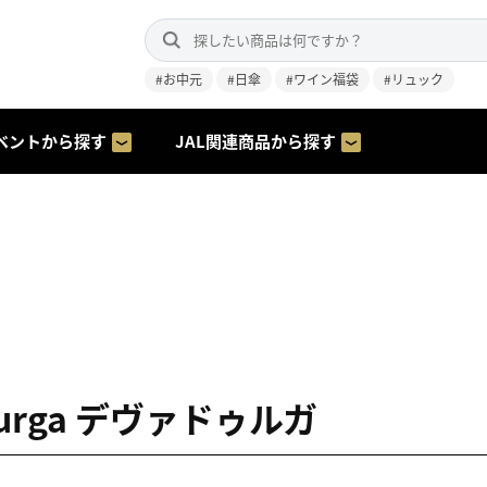
#お中元
#日傘
#ワイン福袋
#リュック
ベントから探す
JAL関連商品から探す
durga デヴァドゥルガ