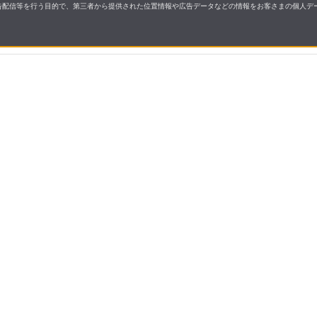
配信等を行う目的で、第三者から提供された位置情報や広告データなどの情報をお客さまの個人デー
要
プライバシーポリシー
について
配送について
セル・返品・交換について
保証・修理について
合わせ先
特商法に基づく表示
allとは
ご利用ガイド
操作ガイド
よくあるご質問・お問い
ご利用規約
プライバシーポリシー
会社概要