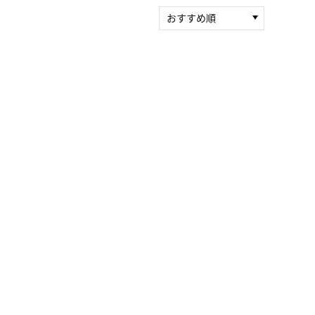
おすすめ順
新着順
積算マイル率（高い
順）
人気順
レビュー件数（多い
順）
レビュー評価（高い
順）
価格（安い順）
価格（高い順）