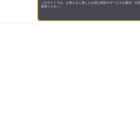
このサイトでは、お客さまに適したお得な商品やサービスの案内、広告
参照ください。
会社概
領収書
キャン
お問い
JAL M