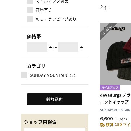
マイルアップ商品
2
件
在庫有り
のし・ラッピングあり
価格帯
円
～
円
カテゴリ
SUNDAY MOUNTAIN（2）
devadurga 
絞り込む
ニットキャップ
SUNDAY MOUNTAIN
6,600
円
（税込）
ショップ内検索
積算 180 マイ