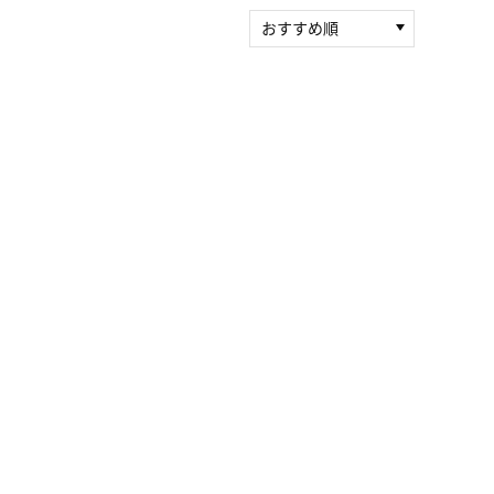
おすすめ順
新着順
積算マイル率（高い
順）
人気順
レビュー件数（多い
順）
レビュー評価（高い
順）
価格（安い順）
価格（高い順）