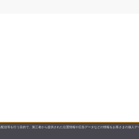
配信等を行う目的で、第三者から提供された位置情報や広告データなどの情報をお客さまの個人デー