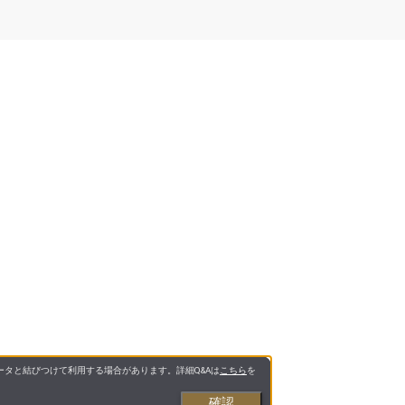
タと結びつけて利用する場合があります。詳細Q&Aは
こちら
を
確認