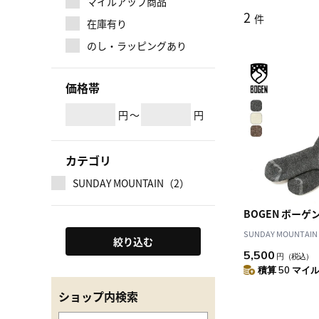
マイルアップ商品
2
件
在庫有り
のし・ラッピングあり
価格帯
円
～
円
カテゴリ
SUNDAY MOUNTAIN（2）
BOGEN ボーゲ
SUNDAY MOUNTAIN
絞り込む
5,500
円
（税込）
積算 50 マイル 
ショップ内検索