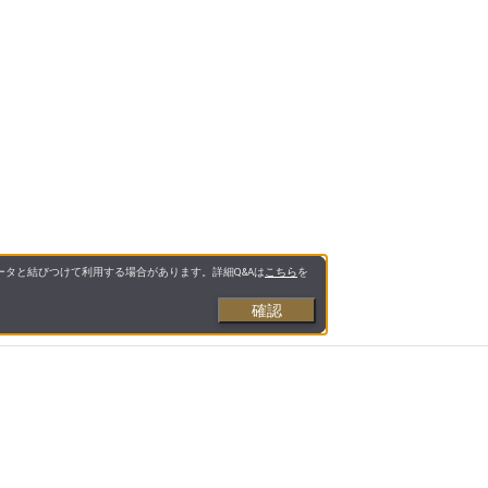
タと結びつけて利用する場合があります。詳細Q&Aは
こちら
を
確認
お支払いについて
送料について