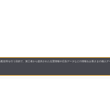
配信等を行う目的で、第三者から提供された位置情報や広告データなどの情報をお客さまの個人デー
要
プライバシーポリシー
について
配送について