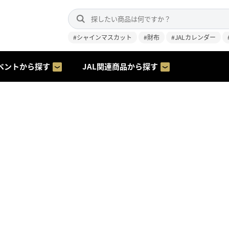
#シャインマスカット
#財布
#JALカレンダー
ベントから探す
JAL関連商品から探す