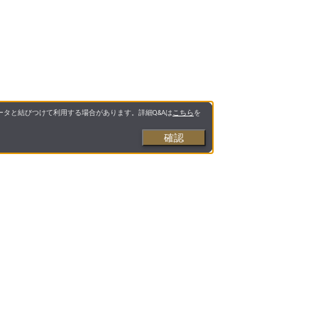
タと結びつけて利用する場合があります。詳細Q&Aは
こちら
を
確認
お支払いについて
送料について
営業日について