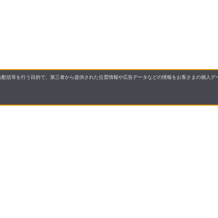
配信等を行う目的で、第三者から提供された位置情報や広告データなどの情報をお客さまの個人デー
要
プライバシーポリシー
について
配送について
セル・返品・交換について
保証・修理について
合わせ先
特商法に基づく表示