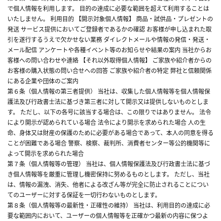
で個人情報を利用します。 目的の達成に必要な範囲を超えて利用することは
いたしません。 利用目的 【開示対象個人情報】 商品・試供品・プレゼントの
発送 サービス提供においてご登録者であるかの確認 お客様が申し込まれた取
引を遂行するうえで欠かせない業務 ダイレクトメールや情報の発信・発送・
メール配信 アンケートや各種イベント等のお知らせや結果の案内 当社からお
客様への問い合わせや連絡 【それ以外取得個人情報】 ご家族や紹介者からの
お客様の購入状態の問い合せへの回答 ご家族や紹介者の特定 弊社と信頼関係
にある企業や団体のご案内
第６条（個人情報の第三者提供） 当社は、収集した個人情報等を個人情報保
護法及び行政書士法に基づき第三者に対して開示又は提供しないものとしま
す。 ただし、以下の各号に該当する場合は、この限りではありません。 法令
により開示が認められている場合 法令により開示を求められた場合 人の生
命、身体又は財産の保護のために必要がある場合であって、本人の同意を得る
ことが困難である場合 警察、検察、裁判所、消費者センター等公的機関等に
よって開示を求められた場合
第７条（個人情報等の管理） 当社は、個人情報保護法及び行政書士法に基づ
き個人情報等を厳重に管理し機密保持に努めるものとします。 ただし、当社
は、情報の漏洩、消失、他者による改ざん等が完全に防止されることについ
てのユーザーに対する保証を一切行わないものとします。
第８条（個人情報等の最新性・正確性の維持） 当社は、利用目的の達成に必
要な範囲内において、ユーザーの個人情報等を正確かつ最新の内容に保つよ