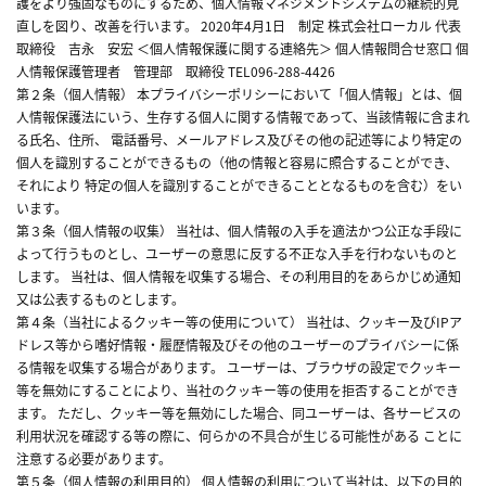
護をより強固なものにするため、個人情報マネジメントシステムの継続的見
直しを図り、改善を行います。 2020年4月1日 制定 株式会社ローカル 代表
取締役 吉永 安宏 ＜個人情報保護に関する連絡先＞ 個人情報問合せ窓口 個
人情報保護管理者 管理部 取締役 TEL096-288-4426
第２条（個人情報） 本プライバシーポリシーにおいて「個人情報」とは、個
人情報保護法にいう、生存する個人に関する情報であって、当該情報に含まれ
る氏名、住所、 電話番号、メールアドレス及びその他の記述等により特定の
個人を識別することができるもの（他の情報と容易に照合することができ、
それにより 特定の個人を識別することができることとなるものを含む）をい
います。
第３条（個人情報の収集） 当社は、個人情報の入手を適法かつ公正な手段に
よって行うものとし、ユーザーの意思に反する不正な入手を行わないものと
します。 当社は、個人情報を収集する場合、その利用目的をあらかじめ通知
又は公表するものとします。
第４条（当社によるクッキー等の使用について） 当社は、クッキー及びIPア
ドレス等から嗜好情報・履歴情報及びその他のユーザーのプライバシーに係
る情報を収集する場合があります。 ユーザーは、ブラウザの設定でクッキー
等を無効にすることにより、当社のクッキー等の使用を拒否することができ
ます。 ただし、クッキー等を無効にした場合、同ユーザーは、各サービスの
利用状況を確認する等の際に、何らかの不具合が生じる可能性がある ことに
注意する必要があります。
第５条（個人情報の利用目的） 個人情報の利用について当社は、以下の目的