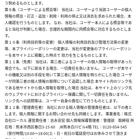
う努めるものとします。
第９条（ユーザーによる照会等） 当社は、ユーザーより当該ユーザーの個人
情報の照会・訂正・追加・削除・利用の停止又は消去を求められた場合、本
人確認を行うものとします。 なお、当社は、ユーザー本人による照会等であ
ると当社が判断した場合、合理的な期間内に同照会等に対応するものとしま
す。
第１０条（利用目的等の変更） 個人情報の利用目的及び管理方法等の変更
等、本プライバシーポリシーの変更は、当社が変更後のプライバシーポリシ
ーを本サイト上に掲載した時点で 効力を生じるものとします。
第１１条（免責） 当社は、第三者によるユーザーの個人情報の取得があった
場合でも、以下に該当する場合、一切責任を負いません。 ユーザーが本サイ
トの機能又は別の手段を用いて第三者に個人情報を明らかにした場合 ユーザ
ーが同第三者の個人情報の取得について追認した場合 本サイト内のリンク先
である他サイトから個人情報を取得した場合 当社は、本サイト上のリンク先
のウェブサイトにおけるプライバシー保護に関して一切責任を負いません。
リンク先への訪問等は、ユーザー自身の責任にて行うものとします。
第１２条（管理責任者） 当社における個人情報の管理責任者は、以下の者と
します。個人情報に関するお問い合わせ先も同様とします。 事業者名：株式
会社ローカル 運営責任者：吉永安宏 個人情報保護管理者：管理部 取締役 所
在地：熊本市西区春日3-15-60 JR熊本白川ビル4階 TEL：0120-854-545
（受付時間/10:00～18:00(土・日・祝日の電話受付はお休みさせて頂きま