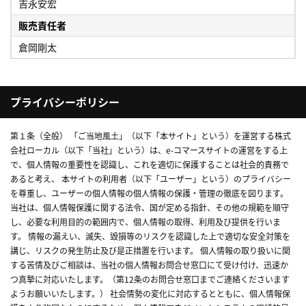
吉永安宏
販売責任者
倉岡剛太
プライバシーポリシー
第１条（全般） 「ご当地風土」（以下「本サイト」という）を運営する株式
会社ローカル（以下「当社」という）は、e-コマースサイトの運営をする上
で、個人情報の重要性を認識し、これを適切に保護することは社会的責務で
あると考え、 本サイトの利用者（以下「ユーザー」という）のプライバシー
を尊重し、ユーザーの個人情報の個人情報の保護・管理の徹底を図ります。
当社は、個人情報保護に関する法令、国が定める指針、その他の規範を順守
し、必要な利用目的の範囲内で、個人情報の取得、利用及び提供を行いま
す。 情報の漏えい、滅失、毀損等のリスクを認識した上で適切な安全対策を
講じ、リスクの発生防止及び是正措置を行います。 個人情報の取り扱いに関
する苦情及びご相談は、当社の個人情報お問合せ窓口にて受け付け、迅速か
つ真摯に対応いたします。（第12条のお問合せ窓口までご連絡くださいます
ようお願いいたします。） 社会情勢の変化に対応するとともに、個人情報保