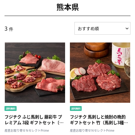
熊本県
3
件
フジチク ふじ馬刺し 藤彩牛 プ
フジチク 馬刺しと焼酎の晩酌
レミアム 3段 ギフトセット〔馬
ギフトセット 竹〔馬刺し3種、
刺し7種、藤彩牛3種、たれ、し
たれ、しょうが、焼酎〕
産直お取り寄せＮセレクトPrime
産直お取り寄せＮセレクトPrime
ょうが〕