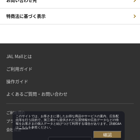
お問い合わせ先
特商法に基づく表示
JAL Mallとは
ご利用ガイド
操作ガイド
よくあるご質問・お問い合わせ
ご利用規約
このサイトでは、お客さまに適したお得な商品やサービスの案内、広告配
信等を行う目的で、第三者から提供された位置情報や広告データなどの情
プライバシーポリシー
報をお客さまの個人データと結びつけて利用する場合があります。詳細Q&A
は
こちら
を参照ください。
会社概要
確認