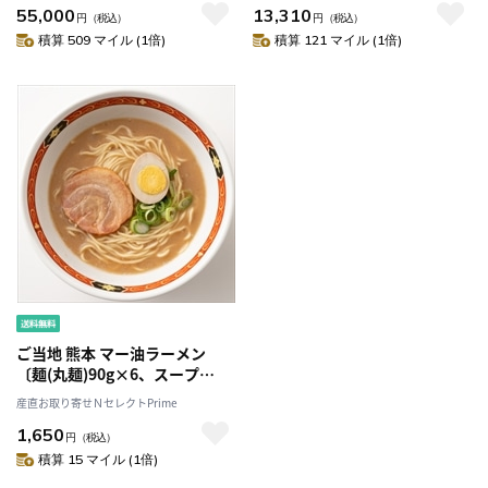
55,000
13,310
円
（税込）
円
（税込）
積算 509 マイル (1倍)
積算 121 マイル (1倍)
ご当地 熊本 マー油ラーメン
〔麺(丸麺)90g×6、スープ
30g×6〕
産直お取り寄せＮセレクトPrime
1,650
円
（税込）
積算 15 マイル (1倍)