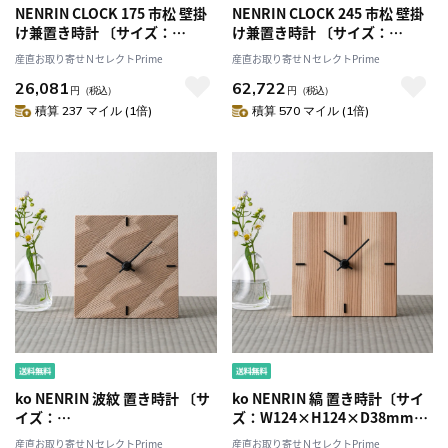
NENRIN CLOCK 175 市松 壁掛
NENRIN CLOCK 245 市松 壁掛
け兼置き時計 〔サイズ：
け兼置き時計 〔サイズ：
W175×H175×D40mm、補助
W245×H245×D40mm、補助
産直お取り寄せＮセレクトPrime
産直お取り寄せＮセレクトPrime
脚付き、単三電池1本〕［北海
脚付き、単三電池1本〕［北海
26,081
62,722
道・離島 配送不可］
道・離島 配送不可］
円
（税込）
円
（税込）
積算 237 マイル (1倍)
積算 570 マイル (1倍)
ko NENRIN 波紋 置き時計 〔サ
ko NENRIN 縞 置き時計〔サイ
イズ：
ズ：W124×H124×D38mm、
W124×H124×D38mm、単三
単三電池1本〕［北海道・離島
産直お取り寄せＮセレクトPrime
産直お取り寄せＮセレクトPrime