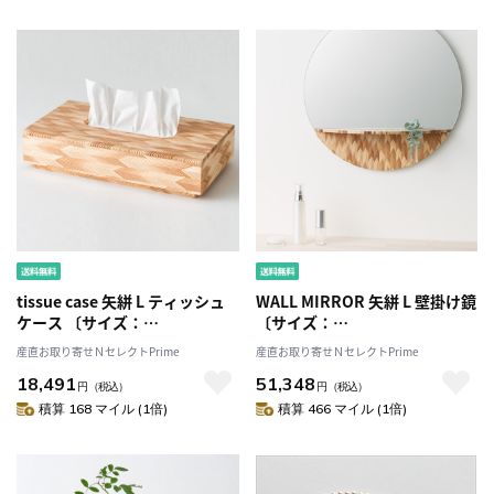
tissue case 矢絣 L ティッシュ
WALL MIRROR 矢絣 L 壁掛け鏡
ケース 〔サイズ：
〔サイズ：
W271×D147×H44mm〕［北
W500×H500×D153mm、ガ
産直お取り寄せＮセレクトPrime
産直お取り寄せＮセレクトPrime
海道・離島 配送不可］
ラス管付き〕［北海道・離島 配
18,491
51,348
送不可］
円
（税込）
円
（税込）
積算 168 マイル (1倍)
積算 466 マイル (1倍)