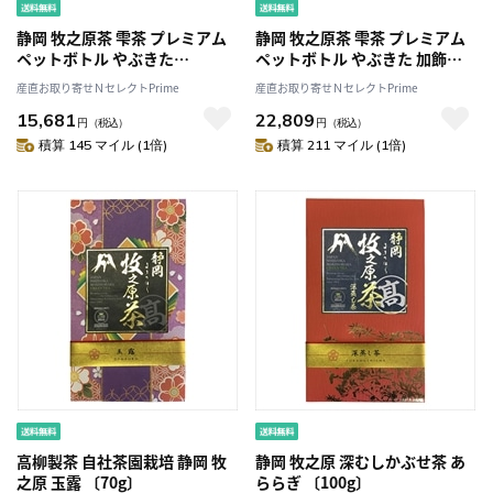
静岡 牧之原茶 雫茶 プレミアム
静岡 牧之原茶 雫茶 プレミアム
ペットボトル やぶきた
ペットボトル やぶきた 加飾仕
〔350ml×24〕
様 〔350ml×24〕
産直お取り寄せＮセレクトPrime
産直お取り寄せＮセレクトPrime
15,681
22,809
円
（税込）
円
（税込）
積算 145 マイル (1倍)
積算 211 マイル (1倍)
高柳製茶 自社茶園栽培 静岡 牧
静岡 牧之原 深むしかぶせ茶 あ
之原 玉露 〔70g〕
ららぎ 〔100g〕