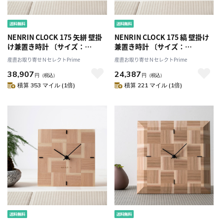
NENRIN CLOCK 175 矢絣 壁掛
NENRIN CLOCK 175 縞 壁掛け
け兼置き時計 〔サイズ：
兼置き時計 〔サイズ：
W175×H175×D40mm、補助
W175×H175×D40mm、補助
産直お取り寄せＮセレクトPrime
産直お取り寄せＮセレクトPrime
脚付き、単三電池1本〕［北海
脚付き、単三電池1本〕［北海
38,907
24,387
道・離島 配送不可］
道・離島 配送不可］
円
（税込）
円
（税込）
積算 353 マイル (1倍)
積算 221 マイル (1倍)