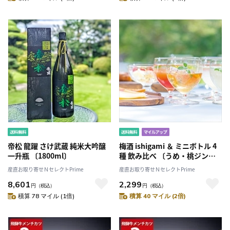
帝松 龍躍 さけ武蔵 純米大吟醸
梅酒 ishigami ＆ ミニボトル 4
一升瓶 〔1800ml〕
種 飲み比べ 〔うめ・桃ジンジ
ャー・和歌山サングリア・ゆず
産直お取り寄せＮセレクトPrime
産直お取り寄せＮセレクトPrime
各90ml〕
8,601
2,299
円
（税込）
円
（税込）
積算 78 マイル (1倍)
積算 40 マイル (2倍)