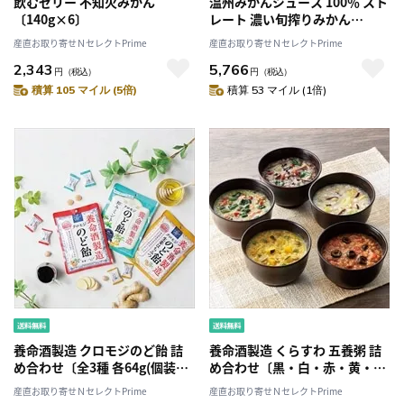
飲むゼリー 不知火みかん
温州みかんジュース 100％ スト
〔140g×6〕
レート 濃い旬搾りみかん
〔700ml×6〕［沖縄県・離島
産直お取り寄せＮセレクトPrime
産直お取り寄せＮセレクトPrime
配送不可］
2,343
5,766
円
（税込）
円
（税込）
積算 105 マイル (5倍)
積算 53 マイル (1倍)
養命酒製造 クロモジのど飴 詰
養命酒製造 くらすわ 五養粥 詰
め合わせ〔全3種 各64g(個装紙
め合わせ〔黒・白・赤・黄・
込み)〕
緑〕
産直お取り寄せＮセレクトPrime
産直お取り寄せＮセレクトPrime