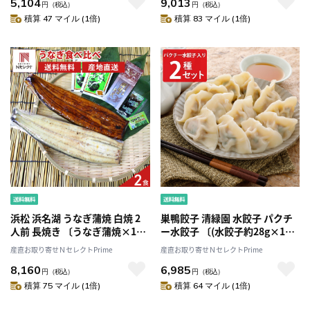
5,104
9,013
円
（税込）
円
（税込）
積算 47 マイル (1倍)
積算 83 マイル (1倍)
浜松 浜名湖 うなぎ蒲焼 白焼 2
巣鴨餃子 清緑園 水餃子 パクチ
人前 長焼き 〔うなぎ蒲焼×1、
ー水餃子 〔(水餃子約28g×12
うなぎ白焼×1、たれ山椒×1、
個)×2・(パクチー水餃子約
産直お取り寄せＮセレクトPrime
産直お取り寄せＮセレクトPrime
醤油×1、わさび×1、粉末吸物
28g×12個)×2〕
8,160
6,985
×2〕［沖縄県・離島 配送不
円
（税込）
円
（税込）
可］
積算 75 マイル (1倍)
積算 64 マイル (1倍)