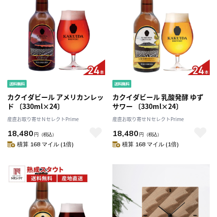
カクイダビール アメリカンレッ
カクイダビール 乳酸発酵 ゆず
ド 〔330ml×24〕
サワー 〔330ml×24〕
産直お取り寄せＮセレクトPrime
産直お取り寄せＮセレクトPrime
18,480
18,480
円
（税込）
円
（税込）
積算 168 マイル (1倍)
積算 168 マイル (1倍)