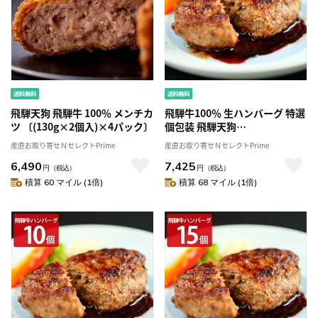
飛騨天狗 飛騨牛 100％ メンチカ
飛騨牛100％ 生ハンバーグ 特選
ツ 〔(130g×2個入)×4パック〕
個包装 飛騨天狗
GIFU〔120g×5個〕
産直お取り寄せＮセレクトPrime
産直お取り寄せＮセレクトPrime
6,490
7,425
円
（税込）
円
（税込）
積算 60 マイル (1倍)
積算 68 マイル (1倍)