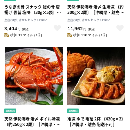
うなぎの骨 スナック 鰻の骨 唐
天然 伊勢海老 活〆 生冷凍 〔約
揚げ 骨旨 塩味 〔30g×5袋〕
300g×2尾〕［沖縄県・離島 配
［沖縄県・離島 配送不可］
送不可］
産直お取り寄せＮセレクトPrime
産直お取り寄せＮセレクトPrime
3,404
11,962
円
（税込）
円
（税込）
積算 31 マイル (1倍)
積算 110 マイル (1倍)
天然 伊勢海老 活〆 ボイル冷凍
冷凍 ゆで 毛蟹 2杯 〔420g×2〕
〔約250g×2尾〕［沖縄県・離
［沖縄県・離島 配送不可］
島 配送不可］