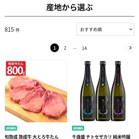
産地から選ぶ
815
件
1
2
14
旬熟成 熟成牛 大とろ牛たん
千歳盛 チトセザカリ 純米吟醸