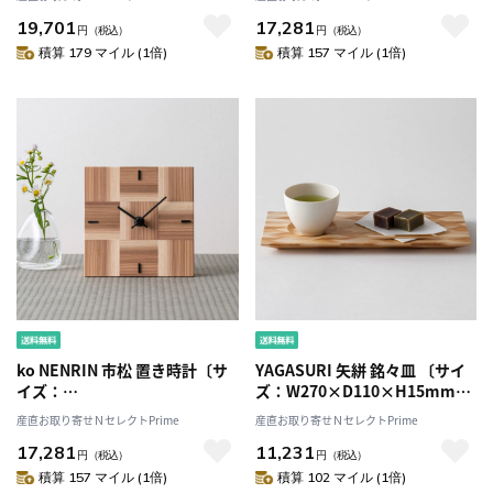
電池1本〕［北海道・離島 配送
配送不可］
19,701
17,281
不可］
円
（税込）
円
（税込）
積算 179 マイル (1倍)
積算 157 マイル (1倍)
ko NENRIN 市松 置き時計〔サ
YAGASURI 矢絣 銘々皿 〔サイ
イズ：
ズ：W270×D110×H15mm〕
W124×H124×D38mm、単三
［北海道・離島 配送不可］
産直お取り寄せＮセレクトPrime
産直お取り寄せＮセレクトPrime
電池1本〕［北海道・離島 配送
17,281
11,231
不可］
円
（税込）
円
（税込）
積算 157 マイル (1倍)
積算 102 マイル (1倍)