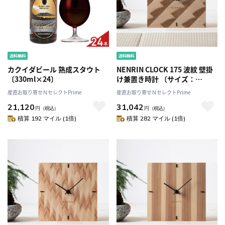
カクイダビール 熟成スタウト
NENRIN CLOCK 175 波紋 壁掛
〔330ml×24〕
け兼置き時計 〔サイズ：
W175×H175×D40mm、補助
産直お取り寄せＮセレクトPrime
産直お取り寄せＮセレクトPrime
脚付き、単三電池1本〕［北海
21,120
31,042
道・離島 配送不可］
円
（税込）
円
（税込）
積算 192 マイル (1倍)
積算 282 マイル (1倍)