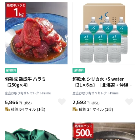
旬熟成 熟成牛 ハラミ
超軟水 シリカ水 +S water
〔250g×4〕
〔2L×6本〕［北海道・沖縄
県・離島 配送不可］
産直お取り寄せＮセレクトPrime
産直お取り寄せＮセレクトPrime
5,866
2,593
円
（税込）
円
（税込）
積算 54 マイル (1倍)
積算 24 マイル (1倍)