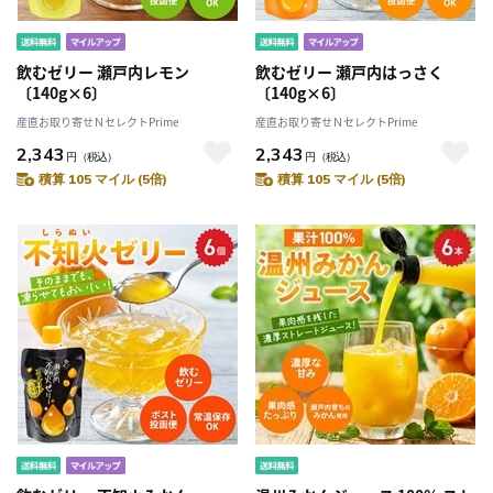
飲むゼリー 瀬戸内レモン
飲むゼリー 瀬戸内はっさく
〔140g×6〕
〔140g×6〕
産直お取り寄せＮセレクトPrime
産直お取り寄せＮセレクトPrime
2,343
2,343
円
（税込）
円
（税込）
積算 105 マイル (5倍)
積算 105 マイル (5倍)