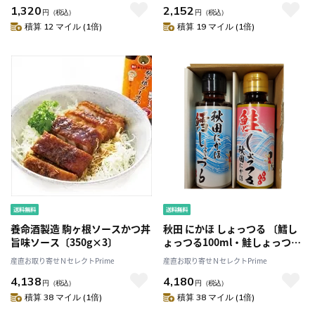
1,320
2,152
円
（税込）
円
（税込）
積算 12 マイル (1倍)
積算 19 マイル (1倍)
養命酒製造 駒ヶ根ソースかつ丼
秋田 にかほ しょっつる 〔鱈し
旨味ソース〔350g×3〕
ょっつる100ml・鮭しょっつる
100ml〕［沖縄県・離島 配送不
産直お取り寄せＮセレクトPrime
産直お取り寄せＮセレクトPrime
可］
4,138
4,180
円
（税込）
円
（税込）
積算 38 マイル (1倍)
積算 38 マイル (1倍)