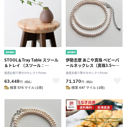
STOOL＆Tray Table スツール
伊勢志摩 あこや真珠 ベビーパ
＆トレイ 〔スツール：
ールネックレス〔真珠3.5～
270×270×H470mm トレイ：
4.0mm、全長約42cm〕
産直お取り寄せＮセレクトPrime
産直お取り寄せＮセレクトPrime
340×340×H18mm〕［北海
63,448
71,170
道・離島 配送不可］
円
（税込）
円
（税込）
積算 576 マイル (1倍)
積算 647 マイル (1倍)