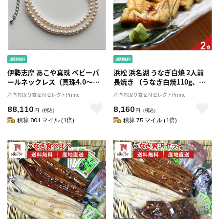
伊勢志摩 あこや真珠 ベビーパ
浜松 浜名湖 うなぎ白焼 2人前
ールネックレス〔真珠4.0～
長焼き 〔うなぎ白焼110g、醤
4.5mm、全長約42cm〕
油5ml、わさび2g、粉末吸物
産直お取り寄せＮセレクトPrime
産直お取り寄せＮセレクトPrime
3.7g 各2〕［沖縄県・離島 配送
88,110
8,160
不可］
円
（税込）
円
（税込）
積算 801 マイル (1倍)
積算 75 マイル (1倍)