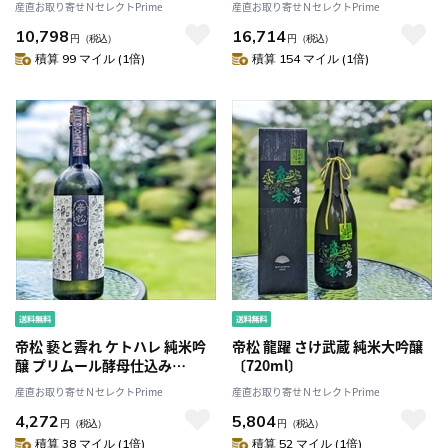
産直お取り寄せＮセレクトPrime
産直お取り寄せＮセレクトPrime
10,798
16,714
円
（税込）
円
（税込）
積算 99 マイル (1倍)
積算 154 マイル (1倍)
帝松 褻と霽れ ケトハレ 純米吟
帝松 龍躍 さけ武蔵 純米大吟醸
醸 プリムール酵母仕込み
〔720ml〕
〔720ml〕
産直お取り寄せＮセレクトPrime
産直お取り寄せＮセレクトPrime
4,272
5,804
円
（税込）
円
（税込）
積算 38 マイル (1倍)
積算 52 マイル (1倍)