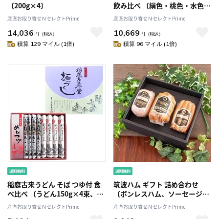
〔200g×4〕
飲み比べ 〔絹色・桃色・水色
各720ml〕［沖縄県・離島 配送
産直お取り寄せＮセレクトPrime
産直お取り寄せＮセレクトPrime
不可］
14,036
10,669
円
（税込）
円
（税込）
積算 129 マイル (1倍)
積算 96 マイル (1倍)
稲庭古来うどん そば つゆ付 食
筑波ハム ギフト 詰め合わせ
べ比べ 〔うどん150g×4束、そ
〔ボンレスハム、ソーセージ、
ば160g×4束、つゆ20g×8袋〕
ウィンナー〕［沖縄県・離島 配
産直お取り寄せＮセレクトPrime
産直お取り寄せＮセレクトPrime
送不可］