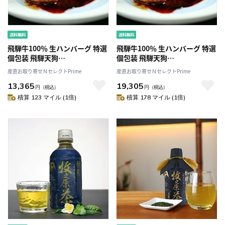
飛騨牛100％ 生ハンバーグ 特選
飛騨牛100％ 生ハンバーグ 特選
個包装 飛騨天狗
個包装 飛騨天狗
GIFU〔120g×10個〕
GIFU〔120g×15個〕
産直お取り寄せＮセレクトPrime
産直お取り寄せＮセレクトPrime
13,365
19,305
円
（税込）
円
（税込）
積算 123 マイル (1倍)
積算 178 マイル (1倍)