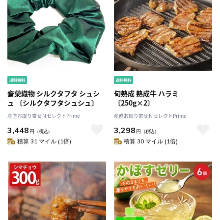
齋榮織物 シルクタフタ シュシ
旬熟成 熟成牛 ハラミ
ュ 〔シルクタフタシュシュ〕
〔250g×2〕
産直お取り寄せＮセレクトPrime
産直お取り寄せＮセレクトPrime
3,448
3,298
円
（税込）
円
（税込）
積算 31 マイル (1倍)
積算 30 マイル (1倍)