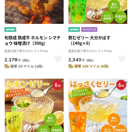
旬熟成 熟成牛 ホルモン シマチ
飲むゼリー 大分かぼす
ョウ 味噌漬け〔300g〕
〔140g×6〕
産直お取り寄せＮセレクトPrime
産直お取り寄せＮセレクトPrime
2,178
2,343
円
（税込）
円
（税込）
積算 20 マイル (1倍)
積算 105 マイル (5倍)