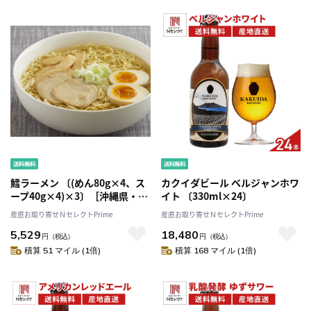
鱈ラーメン 〔(めん80g×4、ス
カクイダビール ベルジャンホワ
ープ40g×4)×3〕［沖縄県・離
イト 〔330ml×24〕
島 配送不可］
産直お取り寄せＮセレクトPrime
産直お取り寄せＮセレクトPrime
5,529
18,480
円
（税込）
円
（税込）
積算 51 マイル (1倍)
積算 168 マイル (1倍)