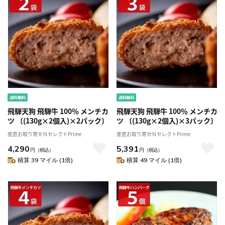
飛騨天狗 飛騨牛 100％ メンチカ
飛騨天狗 飛騨牛 100％ メンチカ
ツ 〔(130g×2個入)×2パック〕
ツ 〔(130g×2個入)×3パック〕
産直お取り寄せＮセレクトPrime
産直お取り寄せＮセレクトPrime
4,290
5,391
円
（税込）
円
（税込）
積算 39 マイル (1倍)
積算 49 マイル (1倍)