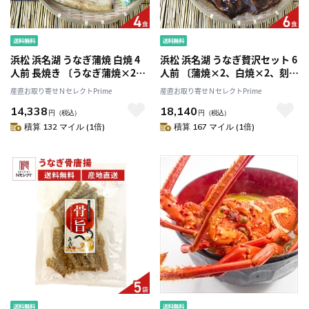
浜松 浜名湖 うなぎ蒲焼 白焼 4
浜松 浜名湖 うなぎ贅沢セット 6
人前 長焼き 〔うなぎ蒲焼×2、
人前 〔蒲焼×2、白焼×2、刻み
うなぎ白焼×2、たれ山椒×2、
うなぎ×2、たれ山椒、わさ
産直お取り寄せＮセレクトPrime
産直お取り寄せＮセレクトPrime
醤油×2、わさび×2、粉末吸物
び、だし、刻み海苔、醤油、粉
14,338
18,140
×4〕［沖縄県・離島 配送不
末吸物〕［沖縄県・離島 配送不
円
（税込）
円
（税込）
可］
可］
積算 132 マイル (1倍)
積算 167 マイル (1倍)