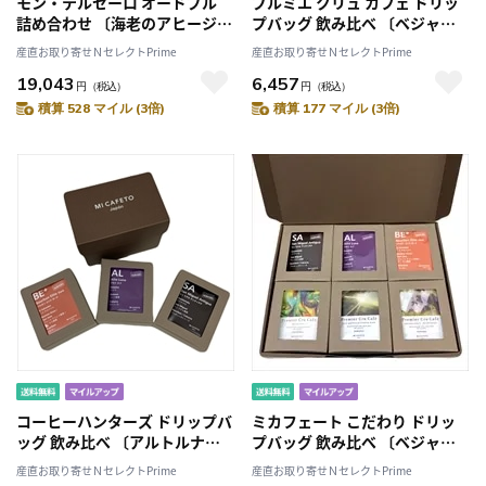
モン・テルセーロ オードブル
プルミエ クリュ カフェ ドリッ
詰め合わせ 〔海老のアヒージョ
プバッグ 飲み比べ 〔ベジャビ
95g、イベリコ豚ベーコン、バ
スタ・ブルーマウンテン・ドン
産直お取り寄せＮセレクトPrime
産直お取り寄せＮセレクトPrime
スク風テリーヌ ほか全11種〕
カ トラディショナル 各10g×5
19,043
6,457
袋〕
円
（税込）
円
（税込）
積算 528 マイル (3倍)
積算 177 マイル (3倍)
コーヒーハンターズ ドリップバ
ミカフェート こだわり ドリッ
ッグ 飲み比べ 〔アルトルナ・
プバッグ 飲み比べ 〔ベジャビ
サン ミゲル アンティグア・ブ
スタ ブルーマウンテン アルト
産直お取り寄せＮセレクトPrime
産直お取り寄せＮセレクトPrime
ルボンエリテダーク 各10g×5
ルナ 他全6種 各10g×5袋〕