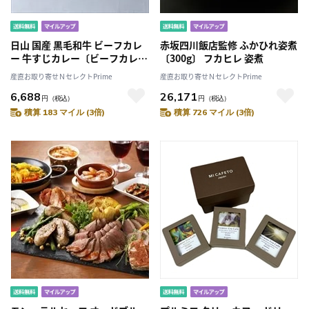
日山 国産 黒毛和牛 ビーフカレ
赤坂四川飯店監修 ふかひれ姿煮
ー 牛すじカレー〔ビーフカレー
〔300g〕 フカヒレ 姿煮
200g×3箱、牛すじカレー
産直お取り寄せＮセレクトPrime
産直お取り寄せＮセレクトPrime
200g×3箱〕
6,688
26,171
円
（税込）
円
（税込）
積算 183 マイル (3倍)
積算 726 マイル (3倍)