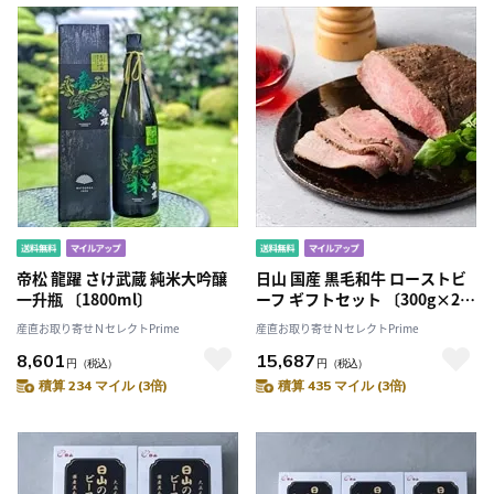
帝松 龍躍 さけ武蔵 純米大吟醸
日山 国産 黒毛和牛 ローストビ
一升瓶 〔1800ml〕
ーフ ギフトセット 〔300g×2個
入り〕
産直お取り寄せＮセレクトPrime
産直お取り寄せＮセレクトPrime
8,601
15,687
円
（税込）
円
（税込）
積算 234 マイル (3倍)
積算 435 マイル (3倍)