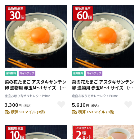
菜の花たまご アスタキサンチン
菜の花たまご アスタキサンチン
卵 進物用 赤玉M～Lサイズ 〔30
卵 進物用 赤玉M～Lサイズ 〔30
個〕
個×2箱〕
産直お取り寄せＮセレクトPrime
産直お取り寄せＮセレクトPrime
3,300
5,610
円
（税込）
円
（税込）
積算 90 マイル (3倍)
積算 153 マイル (3倍)