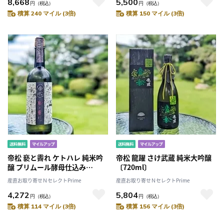
8,668
5,500
円
（税込）
円
（税込）
積算 240 マイル (3倍)
積算 150 マイル (3倍)
帝松 褻と霽れ ケトハレ 純米吟
帝松 龍躍 さけ武蔵 純米大吟醸
醸 プリムール酵母仕込み
〔720ml〕
〔720ml〕
産直お取り寄せＮセレクトPrime
産直お取り寄せＮセレクトPrime
4,272
5,804
円
（税込）
円
（税込）
積算 114 マイル (3倍)
積算 156 マイル (3倍)