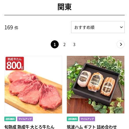
関東
169
件
1
2
3
旬熟成 熟成牛 大とろ牛たん
筑波ハム ギフト 詰め合わせ