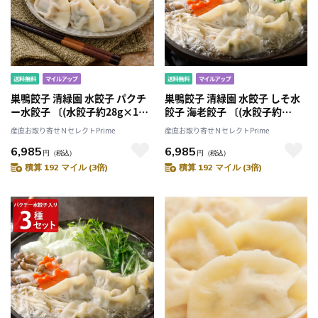
巣鴨餃子 清緑園 水餃子 パクチ
巣鴨餃子 清緑園 水餃子 しそ水
ー水餃子 〔(水餃子約28g×12
餃子 海老餃子 〔(水餃子約
個)×2・(パクチー水餃子約
28g×12個)×2・しそ水餃子約
産直お取り寄せＮセレクトPrime
産直お取り寄せＮセレクトPrime
28g×12個)×2〕
28g×12個・海老餃子約36g×8
6,985
6,985
個〕
円
（税込）
円
（税込）
積算 192 マイル (3倍)
積算 192 マイル (3倍)