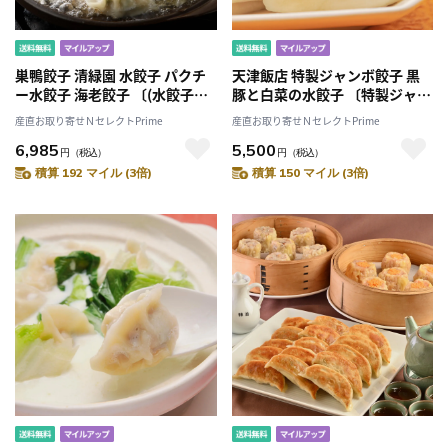
巣鴨餃子 清緑園 水餃子 パクチ
天津飯店 特製ジャンボ餃子 黒
ー水餃子 海老餃子 〔(水餃子
豚と白菜の水餃子 〔特製ジャン
×12個)×2・パクチー水餃子
ボ餃子40g、黒豚と白菜の水餃
産直お取り寄せＮセレクトPrime
産直お取り寄せＮセレクトPrime
×12個・海老餃子約36g×8
子20g 各30個〕
6,985
5,500
個〕
円
（税込）
円
（税込）
積算 192 マイル (3倍)
積算 150 マイル (3倍)