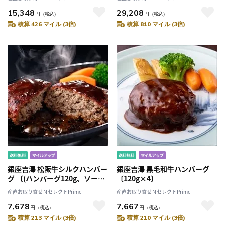
15,348
29,208
円
（税込）
円
（税込）
積算 426 マイル (3倍)
積算 810 マイル (3倍)
銀座吉澤 松阪牛シルクハンバー
銀座吉澤 黒毛和牛ハンバーグ
グ 〔(ハンバーグ120g、ソース
〔120g×4〕
25g)×4〕
産直お取り寄せＮセレクトPrime
産直お取り寄せＮセレクトPrime
7,678
7,667
円
（税込）
円
（税込）
積算 213 マイル (3倍)
積算 210 マイル (3倍)