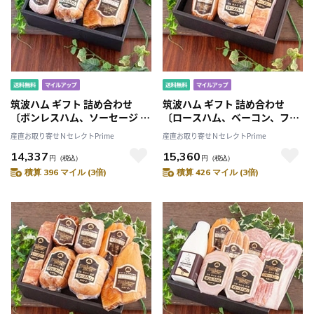
筑波ハム ギフト 詰め合わせ
筑波ハム ギフト 詰め合わせ
〔ボンレスハム、ソーセージ 他
〔ロースハム、ベーコン、フラ
全5種〕［沖縄県・離島 配送不
ンク 他全5種〕［沖縄県・離島
産直お取り寄せＮセレクトPrime
産直お取り寄せＮセレクトPrime
可］
配送不可］
14,337
15,360
円
（税込）
円
（税込）
積算 396 マイル (3倍)
積算 426 マイル (3倍)