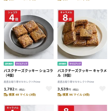
バスクチーズクッキー ショコラ
バスクチーズクッキー キャラメ
〔4個〕
ル〔8個〕
産直お取り寄せＮセレクトPrime
産直お取り寄せＮセレクトPrime
1,782
3,539
円
（税込）
円
（税込）
積算 48 マイル (3倍)
積算 96 マイル (3倍)