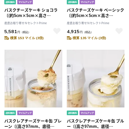
バスクチーズケーキ ショコラ
バスクチーズケーキ ベーシック
〔(約5cm×5cm×高さ
〔(約5cm×5cm×高さ
2cm)×8個〕
2cm)×8個〕
産直お取り寄せＮセレクトPrime
産直お取り寄せＮセレクトPrime
5,581
4,915
円
（税込）
円
（税込）
積算 153 マイル (3倍)
積算 135 マイル (3倍)
バスクレアチーズケーキ缶 プレ
バスクレアチーズケーキ缶 ブル
ーン〔(高さ97mm、底径
ー〔(高さ97mm、底径