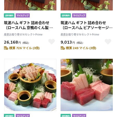
筑波ハム ギフト 詰め合わせ
筑波ハム ギフト 詰め合わせ
〔ロースハム 京鴨のくん製 他
〔ロースハム ビアソーセージ
全7種〕［沖縄県・離島 配送不
他全7種〕［沖縄県・離島 配送
産直お取り寄せＮセレクトPrime
産直お取り寄せＮセレクトPrime
可］
不可］
26,168
9,013
円
（税込）
円
（税込）
積算 726 マイル (3倍)
積算 249 マイル (3倍)