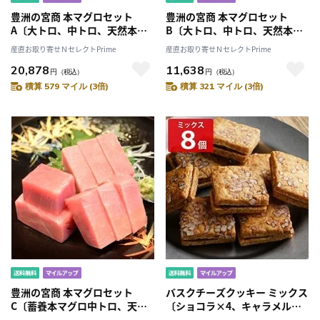
豊洲の宮商 本マグロセット
豊洲の宮商 本マグロセット
A〔大トロ、中トロ、天然本マ
B〔大トロ、中トロ、天然本マ
グロ赤身〕［北海道・沖縄県・
グロ赤身〕［北海道・沖縄県・
産直お取り寄せＮセレクトPrime
産直お取り寄せＮセレクトPrime
離島 配送不可］
離島 配送不可］
20,878
11,638
円
（税込）
円
（税込）
積算 579 マイル (3倍)
積算 321 マイル (3倍)
豊洲の宮商 本マグロセット
バスクチーズクッキー ミックス
C〔蓄養本マグロ中トロ、天然
〔ショコラ×4、キャラメル
本マグロ赤身〕［北海道・沖縄
×4〕