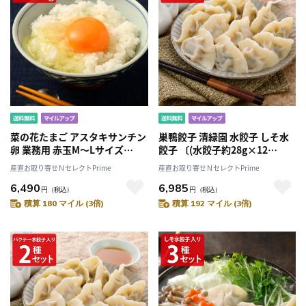
菜の花たまご アスタキサンチン
巣鴨餃子 清緑園 水餃子 しそ水
卵 業務用 赤玉M～Lサイズ
餃子 〔(水餃子約28g×12
〔10kg(150～164個前後)〕
個)×2・(しそ水餃子約28g×12
産直お取り寄せＮセレクトPrime
産直お取り寄せＮセレクトPrime
個)×2〕
6,490
6,985
円
（税込）
円
（税込）
積算 180 マイル (3倍)
積算 192 マイル (3倍)