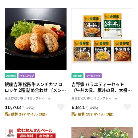
銀座吉澤 松阪牛メンチカツ コ
吉野家 バラエティーセット
ロッケ 2種 詰め合わせ 〔メンチ
〔牛丼の具、豚丼の具、大盛牛
カツ(55g×5個)×2、コロッケ
丼の具、親子丼の具、牛焼肉丼
産直お取り寄せＮセレクトPrime
産直お取り寄せＮセレクトPrime
(55g×5個)×2〕
の具 各2〕
10,703
6,841
円
（税込）
円
（税込）
積算 297 マイル (3倍)
積算 189 マイル (3倍)