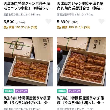
天津飯店 特製ジャンボ餃子 海
天津飯店 ジャンボ餃子 海老焼
老とニラの水餃子 〔特製ジャン
売 肉焼売 芙蓉詰合せ 〔特製ジ
ボ餃子40g、海老とニラの水餃
ャンボ餃子40g×20、海老焼売
産直お取り寄せＮセレクトPrime
産直お取り寄せＮセレクトPrime
子20g 各30個〕
40g×6、肉焼売40g×6〕
5,500
5,830
円
（税込）
円
（税込）
積算 150 マイル (3倍)
積算 159 マイル (3倍)
駒形前川 特撰 国産養うなぎ 蒲
駒形前川 特撰 国産養うなぎ 蒲
焼 〔うなぎ2尾(4切)×1、タレ
焼 〔うなぎ4尾(8切)×1、タレ
15ml×1、添付山椒0.1g×2〕
60ml×1、添付山椒0.1g×4〕
産直お取り寄せＮセレクトPrime
産直お取り寄せＮセレクトPrime