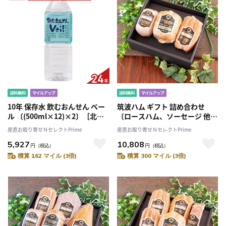
10年 保存水 飲むおんせん ベー
筑波ハム ギフト 詰め合わせ
ル 〔(500ml×12)×2〕［北海
〔ロースハム、ソーセージ 他全
道・九州地方・沖縄県・離島 配
3種〕［沖縄県・離島 配送不
産直お取り寄せＮセレクトPrime
産直お取り寄せＮセレクトPrime
送不可］
可］
5,927
10,808
円
（税込）
円
（税込）
積算 162 マイル (3倍)
積算 300 マイル (3倍)