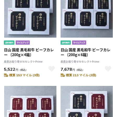
日山 国産 黒毛和牛 ビーフカレ
日山 国産 黒毛和牛 ビーフカレ
ー 〔200g×4箱〕
ー 〔200g×6箱〕
産直お取り寄せＮセレクトPrime
産直お取り寄せＮセレクトPrime
5,522
7,678
円
（税込）
円
（税込）
積算 153 マイル (3倍)
積算 213 マイル (3倍)