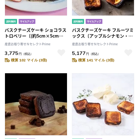
バスクチーズケーキ ショコラス
バスクチーズケーキ フルーツミ
トロベリー〔(約5cm×5cm×
ックス〔アップルシナモン・カ
高さ2cm)×4個〕
シス 他全4種 各2〕
産直お取り寄せＮセレクトPrime
産直お取り寄せＮセレクトPrime
3,775
5,177
円
（税込）
円
（税込）
積算 102 マイル (3倍)
積算 141 マイル (3倍)