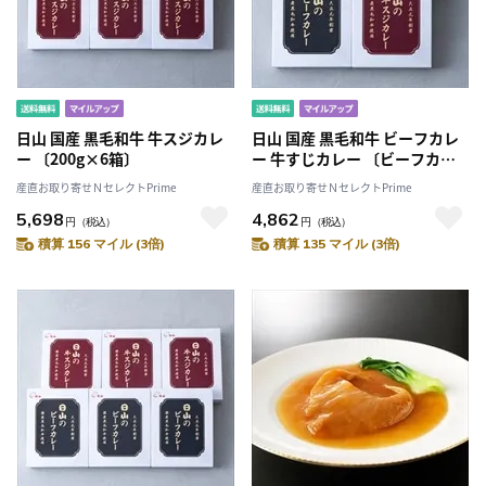
日山 国産 黒毛和牛 牛スジカレ
日山 国産 黒毛和牛 ビーフカレ
ー 〔200g×6箱〕
ー 牛すじカレー 〔ビーフカレ
ー200g×2箱、牛すじカレー
産直お取り寄せＮセレクトPrime
産直お取り寄せＮセレクトPrime
200g×2箱〕
5,698
4,862
円
（税込）
円
（税込）
積算 156 マイル (3倍)
積算 135 マイル (3倍)