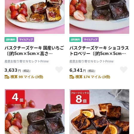
バスクチーズケーキ 国産いちご
バスクチーズケーキ ショコラス
〔(約5cm×5cm×高さ
トロベリー〔(約5cm×5cm×
2cm)×4個〕
高さ2cm)×8個〕
産直お取り寄せＮセレクトPrime
産直お取り寄せＮセレクトPrime
3,633
6,341
円
（税込）
円
（税込）
積算 99 マイル (3倍)
積算 174 マイル (3倍)