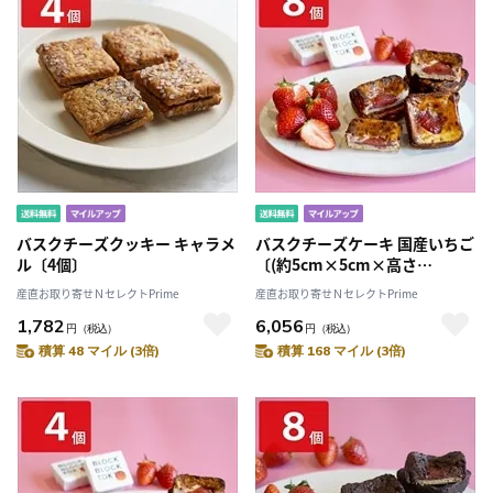
バスクチーズクッキー キャラメ
バスクチーズケーキ 国産いちご
ル〔4個〕
〔(約5cm×5cm×高さ
2cm)×8個〕
産直お取り寄せＮセレクトPrime
産直お取り寄せＮセレクトPrime
1,782
6,056
円
（税込）
円
（税込）
積算 48 マイル (3倍)
積算 168 マイル (3倍)