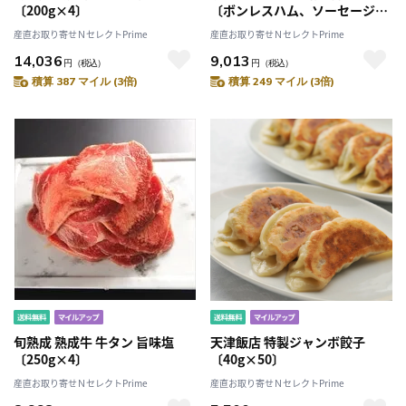
〔200g×4〕
〔ボンレスハム、ソーセージ、
ウィンナー〕［沖縄県・離島 配
産直お取り寄せＮセレクトPrime
産直お取り寄せＮセレクトPrime
送不可］
14,036
9,013
円
（税込）
円
（税込）
積算 387 マイル (3倍)
積算 249 マイル (3倍)
旬熟成 熟成牛 牛タン 旨味塩
天津飯店 特製ジャンボ餃子
〔250g×4〕
〔40g×50〕
産直お取り寄せＮセレクトPrime
産直お取り寄せＮセレクトPrime