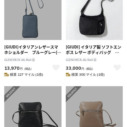
[GIUDI]イタリアンレザースマ
[GIUDI] イタリア製 ソフトエン
ホショルダー ブルーグレー[オ
ボス レザー ボディバッグ ブ
ススメ対象]
ラック[オススメ対象]
GLENCHECK JAL Mall 店
GLENCHECK JAL Mall 店
13,970
33,000
円
（税込）
円
（税込）
積算 127 マイル (1倍)
積算 300 マイル (1倍)