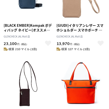
[BLACK EMBER]Kompak ボデ
[GIUDI]イタリアンレザー スマ
ィバッグ ネイビー[オススメ対
ホショルダー スマホポーチ お
象]
財布ポシェット グレージュ[オ
GLENCHECK JAL Mall 店
GLENCHECK JAL Mall 店
ススメ対象]
23,100
13,970
円
（税込）
円
（税込）
積算 210 マイル (1倍)
積算 127 マイル (1倍)