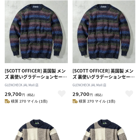
[SCOTT OFFICER] 英国製 メン
[SCOTT OFFICER] 英国製 メン
ズ 裏使いグラデーションセータ
ズ 裏使いグラデーションセータ
ー ネイビー M[オススメ対象]
ー ネイビー L[オススメ対象]
GLENCHECK JAL Mall 店
GLENCHECK JAL Mall 店
29,700
29,700
円
（税込）
円
（税込）
積算 270 マイル (1倍)
積算 270 マイル (1倍)