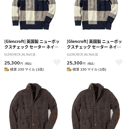
[Glencroft] 英国製 ニューボッ
[Glencroft] 英国製 ニューボッ
クスチェック セーター ネイビ
クスチェック セーター ネイビ
ー M[オススメ対象]
ー L[オススメ対象]
GLENCHECK JAL Mall 店
GLENCHECK JAL Mall 店
25,300
25,300
円
（税込）
円
（税込）
積算 230 マイル (1倍)
積算 230 マイル (1倍)