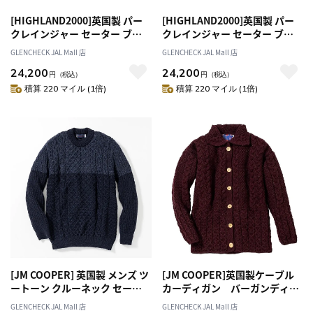
[HIGHLAND2000]英国製 パー
[HIGHLAND2000]英国製 パー
クレインジャー セーター ブラ
クレインジャー セーター ブラ
ック/ホワイト S[オススメ対象]
ック/ホワイト L[オススメ対象]
GLENCHECK JAL Mall 店
GLENCHECK JAL Mall 店
24,200
24,200
円
（税込）
円
（税込）
積算 220 マイル (1倍)
積算 220 マイル (1倍)
[JM COOPER] 英国製 メンズ ツ
[JM COOPER]英国製ケーブル
ートーン クルーネック セータ
カーディガン バーガンディ
ー ネイビー L[オススメ対象]
M
GLENCHECK JAL Mall 店
GLENCHECK JAL Mall 店