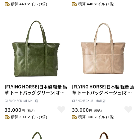
積算 440 マイル (1倍)
積算 440 マイル (1倍)
[FLYING HORSE]日本製 軽量 馬
[FLYING HORSE]日本製 軽量 馬
革 トートバッグ グリーン[オス
革 トートバッグ ベージュ[オス
スメ対象]
スメ対象]
GLENCHECK JAL Mall 店
GLENCHECK JAL Mall 店
33,000
33,000
円
（税込）
円
（税込）
積算 300 マイル (1倍)
積算 300 マイル (1倍)