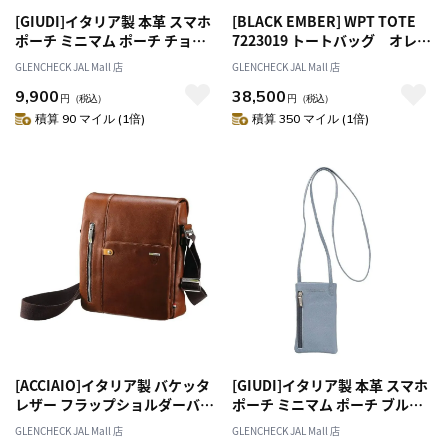
[GIUDI]イタリア製 本革 スマホ
[BLACK EMBER] WPT TOTE
ポーチ ミニマム ポーチ チョコ
7223019 トートバッグ オレン
[オススメ対象]
ジ[オススメ対象]
GLENCHECK JAL Mall 店
GLENCHECK JAL Mall 店
9,900
38,500
円
（税込）
円
（税込）
積算 90 マイル (1倍)
積算 350 マイル (1倍)
[ACCIAIO]イタリア製 バケッタ
[GIUDI]イタリア製 本革 スマホ
レザー フラップショルダーバッ
ポーチ ミニマム ポーチ ブルー
グ
グレー[オススメ対象]
GLENCHECK JAL Mall 店
GLENCHECK JAL Mall 店