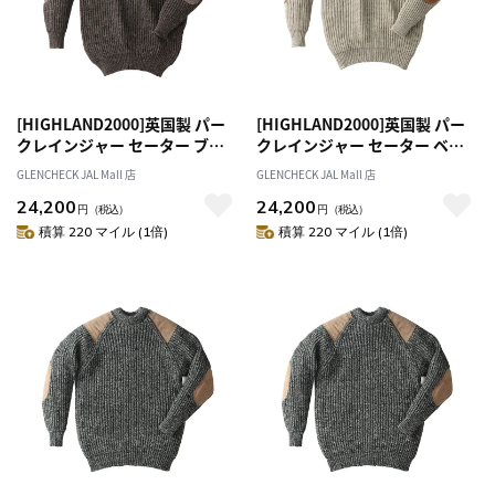
[HIGHLAND2000]英国製 パー
[HIGHLAND2000]英国製 パー
クレインジャー セーター ブラ
クレインジャー セーター ベー
ウン S[オススメ対象]
ジュ S[オススメ対象]
GLENCHECK JAL Mall 店
GLENCHECK JAL Mall 店
24,200
24,200
円
（税込）
円
（税込）
積算 220 マイル (1倍)
積算 220 マイル (1倍)