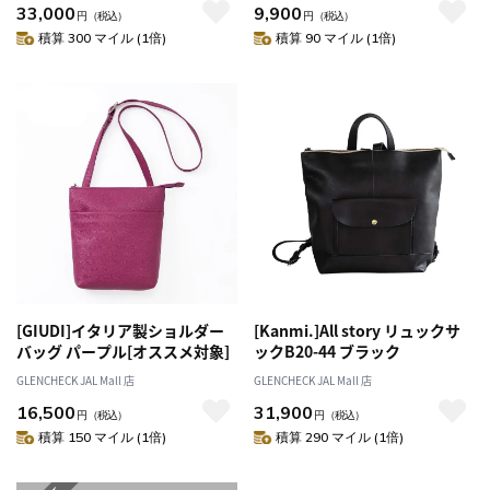
33,000
9,900
円
（税込）
円
（税込）
積算 300 マイル (1倍)
積算 90 マイル (1倍)
[GIUDI]イタリア製ショルダー
[Kanmi.]All story リュックサ
バッグ パープル[オススメ対象]
ックB20-44 ブラック
GLENCHECK JAL Mall 店
GLENCHECK JAL Mall 店
16,500
31,900
円
（税込）
円
（税込）
積算 150 マイル (1倍)
積算 290 マイル (1倍)