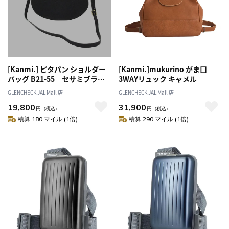
[Kanmi.] ピタパン ショルダー
[Kanmi.]mukurino がま口
バッグ B21-55 セサミブラッ
3WAYリュック キャメル
ク
GLENCHECK JAL Mall 店
GLENCHECK JAL Mall 店
19,800
31,900
円
（税込）
円
（税込）
積算 180 マイル (1倍)
積算 290 マイル (1倍)