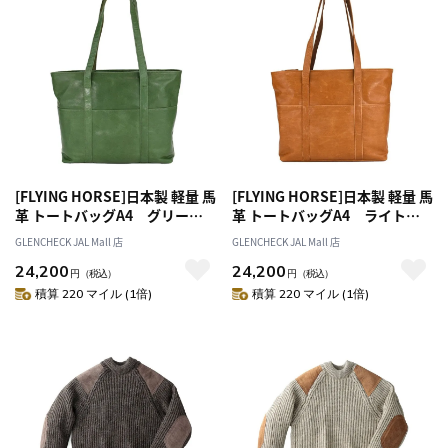
[FLYING HORSE]日本製 軽量 馬
[FLYING HORSE]日本製 軽量 馬
革 トートバッグA4 グリーン
革 トートバッグA4 ライトブ
[オススメ対象]
ラウン[オススメ対象]
GLENCHECK JAL Mall 店
GLENCHECK JAL Mall 店
24,200
24,200
円
（税込）
円
（税込）
積算 220 マイル (1倍)
積算 220 マイル (1倍)