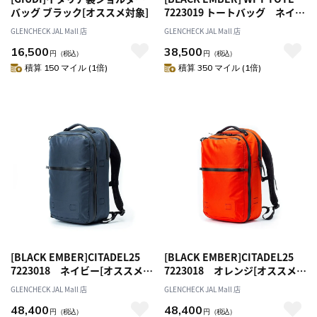
バッグ ブラック[オススメ対象]
7223019 トートバッグ ネイビ
ー[オススメ対象]
GLENCHECK JAL Mall 店
GLENCHECK JAL Mall 店
16,500
38,500
円
（税込）
円
（税込）
積算 150 マイル (1倍)
積算 350 マイル (1倍)
[BLACK EMBER]CITADEL25
[BLACK EMBER]CITADEL25
7223018 ネイビー[オススメ対
7223018 オレンジ[オススメ対
象]
象]
GLENCHECK JAL Mall 店
GLENCHECK JAL Mall 店
48,400
48,400
円
（税込）
円
（税込）