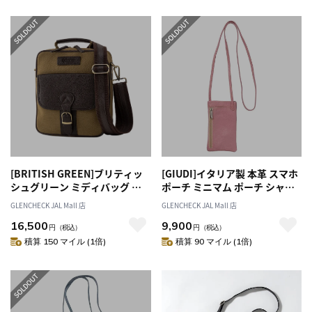
[BRITISH GREEN]ブリティッ
[GIUDI]イタリア製 本革 スマホ
シュグリーン ミディバッグ ブ
ポーチ ミニマム ポーチ シャト
ラウン[オススメ対象]
ーローズ
GLENCHECK JAL Mall 店
GLENCHECK JAL Mall 店
16,500
9,900
円
（税込）
円
（税込）
積算 150 マイル (1倍)
積算 90 マイル (1倍)