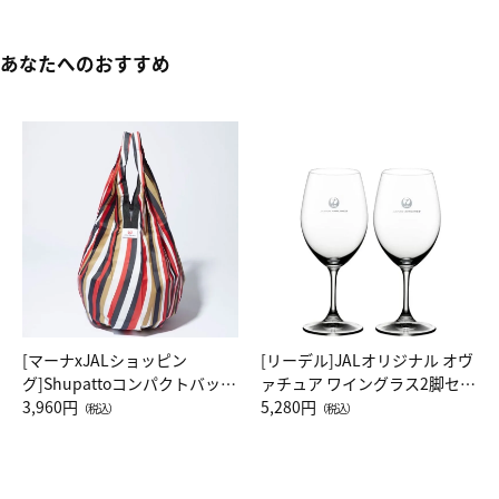
あなたへのおすすめ
[マーナxJALショッピン
[リーデル]JALオリジナル オヴ
グ]Shupattoコンパクトバッグ
ァチュア ワイングラス2脚セッ
Drop JAL客室乗務員（LC）ス
3,960円
ト（レッドワイン）
5,280円
（税込）
（税込）
カーフ柄