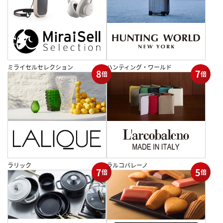
ミライセルセレクション
ハンティング・ワールド
8
7
倍
倍
ラリック
ラルコバレーノ
7
5
倍
倍