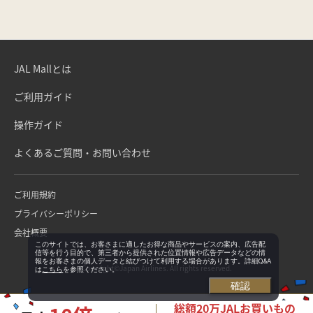
JAL Mallとは
ご利用ガイド
操作ガイド
よくあるご質問・お問い合わせ
ご利用規約
プライバシーポリシー
会社概要
このサイトでは、お客さまに適したお得な商品やサービスの案内、広告配
信等を行う目的で、第三者から提供された位置情報や広告データなどの情
報をお客さまの個人データと結びつけて利用する場合があります。詳細Q&A
Copyright©Japan Airlines. All rights reserved.
は
こちら
を参照ください。
確認
総額20万JALお買いもの