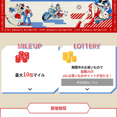
期間中のお買いもので
総額20万
10
最大
倍
マイル
JALお買いものポイントが当たる！
参加登録はこちら
開催期間