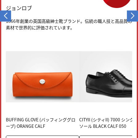
ジョンロブ
カ
商
1866年創業の英国高級紳士靴ブランド。伝統の職人技と高品質の
専
素材で世界的に評価されています。
す
 トリートメ
BUFFING GLOVE (バッフィンググロ
＜イイスタンダード＞ トラベルセ
CITYII (シティII) 7000 シン
カ
ュートリショ
ーブ) ORANGE CALF
ット ST
ソール BLACK CALF 050
ッ
（