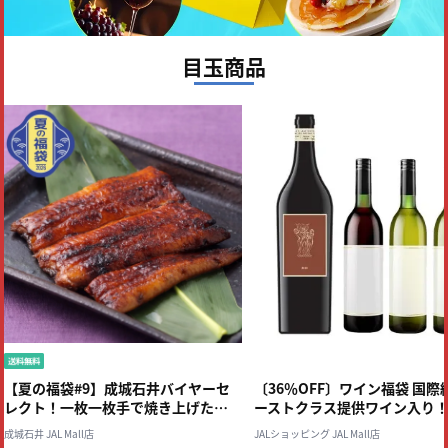
目玉商品
【夏の福袋#9】成城石井バイヤーセ
〔36％OFF〕ワイン福袋 国際
レクト！一枚一枚手で焼き上げた
ーストクラス提供ワイン入り
国産うなぎ蒲焼 3食分セット
フォルニア堪能 赤白 4本セッ
成城石井 JAL Mall店
JALショッピング JAL Mall店