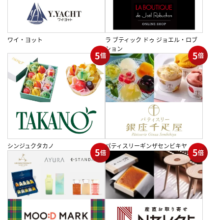
ワイ・ヨット
ラ ブティック ドゥ ジョエル・ロブ
ション
5
5
倍
倍
シンジュクタカノ
パティスリーギンザセンビキヤ
5
5
倍
倍