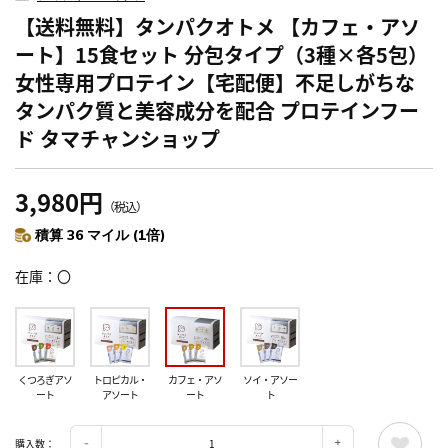
【送料無料】タンパクオトメ 【カフェ・アソ
ート】15食セット 分包タイプ（3種×各5包）
女性専用プロテイン【宅配便】不足しがちな
タンパク質と美容成分を配合 プロテインフー
ド タマチャンショップ
3,980円
（税込）
積算 36 マイル (1倍)
在庫
〇
くつろぎアソ
トロピカル・
カフェ・アソ
ソイ・アソー
ート
アソート
ート
ト
購入数：