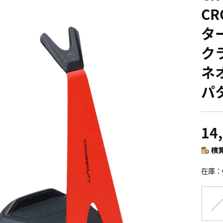
C
タ
ク
ネ
パ
14
積算
在庫