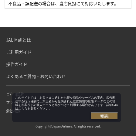
不良品・誤配送の場合は、当店負担にて対応いたします。
JAL Mallとは
ご利用ガイド
操作ガイド
よくあるご質問・お問い合わせ
ご利用規約
このサイトでは、お客さまに適したお得な商品やサービスの案内、広告配
信等を行う目的で、第三者から提供された位置情報や広告データなどの情
プライバシーポリシー
報をお客さまの個人データと結びつけて利用する場合があります。詳細Q&A
は
こちら
を参照ください。
会社概要
確認
Copyright©Japan Airlines. All rights reserved.