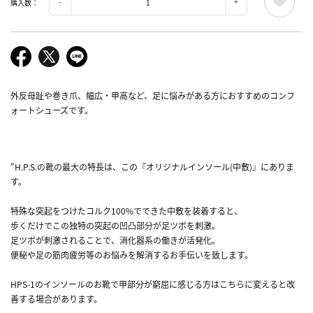
購入数：
外反母趾や巻き爪、幅広・甲高など、足に悩みがある方におすすめのコンフ
ォートシューズです。
"H.P.S.の靴の最大の特長は、この『オリジナルインソール(中敷)』にありま
す。
特殊な突起をつけたコルク100%でできた中敷を装着すると、
歩くだけでこの独特の突起の凹凸部分が足ツボを刺激。
足ツボが刺激されることで、消化器系の働きが活発化。
便秘や足の筋肉疲労等のお悩みを解消するお手伝いを致します。
HPS-1のインソールのお靴で甲部分が窮屈に感じる方はこちらに変えると改
善する場合があります。