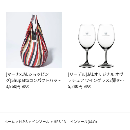
[マーナxJALショッピン
[リーデル]JALオリジナル オヴ
グ]Shupattoコンパクトバッグ
ァチュア ワイングラス2脚セッ
Drop JAL客室乗務員（LC）ス
3,960円
ト（レッドワイン）
5,280円
（税込）
（税込）
カーフ柄
ホーム
>
H.P.S
>
インソール
>
HPS-13 インソール(薄め)