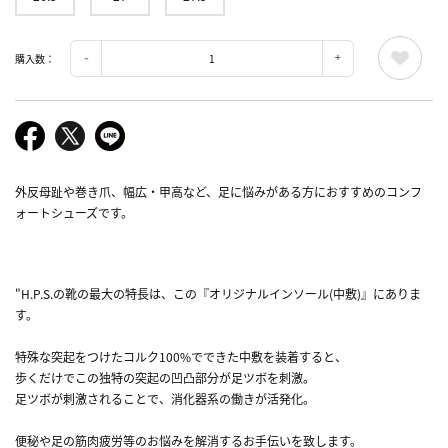
購入数：
外反母趾や巻き爪、幅広・甲高など、足に悩みがある方におすすめのコンフ
ォートシューズです。
"H.P.S.の靴の最大の特長は、この『オリジナルインソール(中敷)』にありま
す。
特殊な突起をつけたコルク100%でできた中敷を装着すると、
歩くだけでこの独特の突起の凹凸部分が足ツボを刺激。
足ツボが刺激されることで、消化器系の働きが活発化。
便秘や足の筋肉疲労等のお悩みを解消するお手伝いを致します。