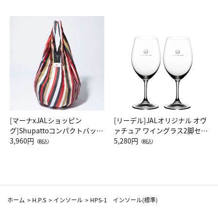
[マーナxJALショッピン
[リーデル]JALオリジナル オヴ
グ]Shupattoコンパクトバッグ
ァチュア ワイングラス2脚セッ
Drop JAL客室乗務員（LC）ス
3,960円
ト（レッドワイン）
5,280円
（税込）
（税込）
カーフ柄
ホーム
>
H.P.S
>
インソール
>
HPS-1 インソール(標準)