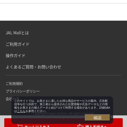
JAL Mallとは
ご利用ガイド
操作ガイド
よくあるご質問・お問い合わせ
ご利用規約
プライバシーポリシー
会社概要
このサイトでは、お客さまに適したお得な商品やサービスの案内、広告配
信等を行う目的で、第三者から提供された位置情報や広告データなどの情
報をお客さまの個人データと結びつけて利用する場合があります。詳細Q&A
は
こちら
を参照ください。
Copyright©Japan Airlines. All rights reserved.
確認
購入手続きへ