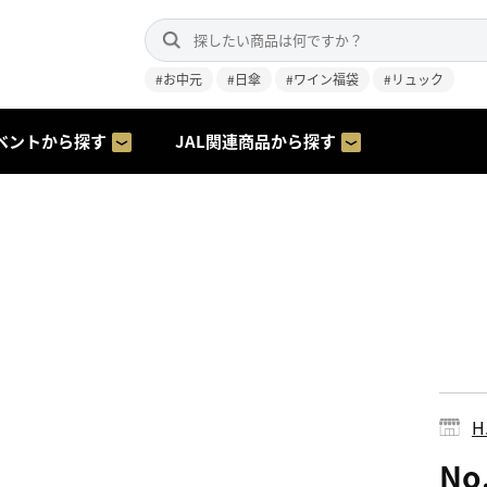
#お中元
#日傘
#ワイン福袋
#リュック
ベントから探す
JAL関連商品から探す
H.
N