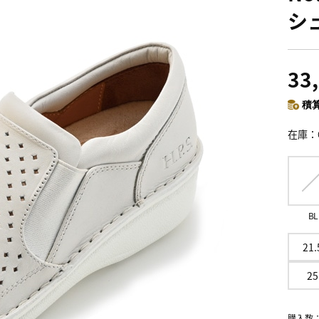
シ
33
積算
在庫
BL
21.
25
購入数