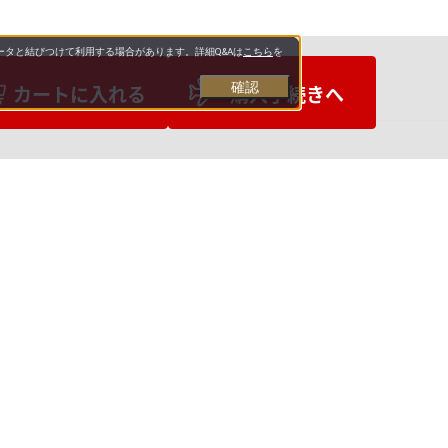
タと結びつけて利用する場合があります。詳細Q&Aは
こちら
を
確認
カートに入れる
購入手続きへ
お支払いについて
送料について
営業日について