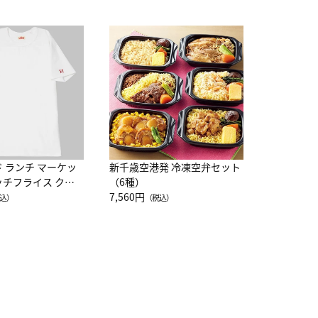
JAL特製
レー 200
10,800円
（
ド ランチ マーケッ
新千歳空港発 冷凍空弁セット
ッチフライス クル
（6種）
注半袖Ｔシャツ
7,560円
込）
（税込）