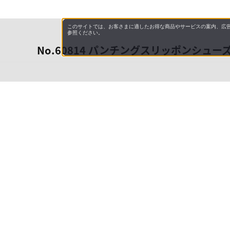
このサイトでは、お客さまに適したお得な商品やサービスの案内、広告
参照ください。
No.60814 パンチングスリッポンシュー
会社概
領収書
キャン
お問い