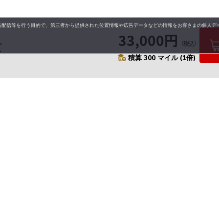
配信等を行う目的で、第三者から提供された位置情報や広告データなどの情報をお客さまの個人デー
33,000円
（税込）
ズ
積算 300 マイル (1倍)
要
プライバシーポリシー
について
配送について
セル・返品・交換について
保証・修理について
合わせ先
特商法に基づく表示