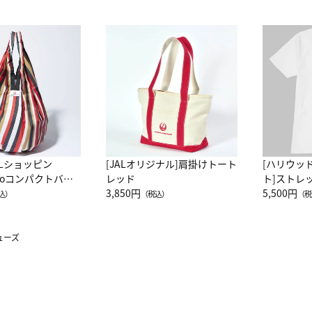
ALショッピン
[JALオリジナル]肩掛けトート
[ハリウッ
attoコンパクトバッ
レッド
ト]ストレ
JAL客室乗務員
3,850円
ーネック別
5,500円
込）
（税込）
（税
カーフ柄
ューズ