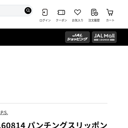
ログイン
クーポン
お気入り
注文履歴
カート
P.S.
o.60814 パンチングスリッポン