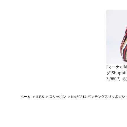
[マーナxJ
グ]Shup
グ Drop 
3,960円
（税
（LC）ス
ホーム
>
H.P.S
>
スリッポン
>
No.60814 パンチングスリッポンシ