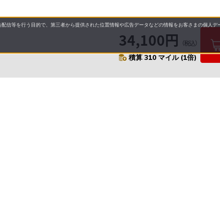
配信等を行う目的で、第三者から提供された位置情報や広告データなどの情報をお客さまの個人デー
34,100円
（税込）
積算 310 マイル (1倍)
要
プライバシーポリシー
について
配送について
セル・返品・交換について
保証・修理について
合わせ先
特商法に基づく表示