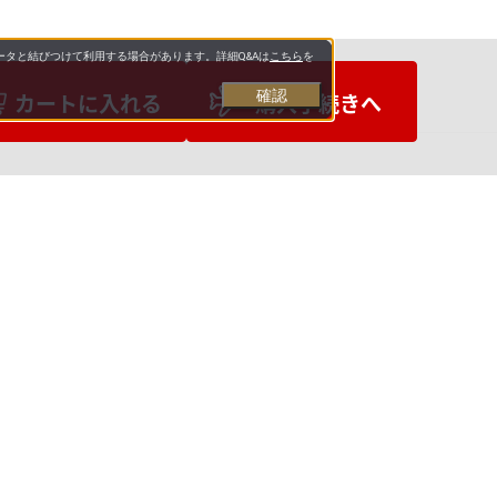
タと結びつけて利用する場合があります。詳細Q&Aは
こちら
を
確認
カートに入れる
購入手続きへ
お支払いについて
送料について
営業日について