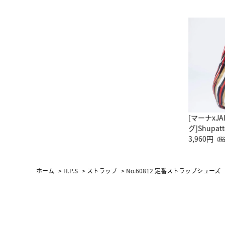
[マーナxJ
グ]Shup
グ Drop 
3,960円
（税
（LC）ス
ホーム
>
H.P.S
>
ストラップ
>
No.60812 定番ストラップシューズ