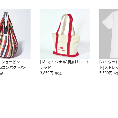
ALショッピン
[JALオリジナル]肩掛けトート
[ハリウッ
attoコンパクトバッ
レッド
ト]ストレ
JAL客室乗務員
3,850円
ーネック別
5,500円
込）
（税込）
（税
カーフ柄