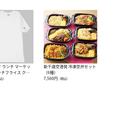
JAL特製
レー 200
10,800円
（
ド ランチ マーケッ
新千歳空港発 冷凍空弁セット
ッチフライス クル
（6種）
注半袖Ｔシャツ
7,560円
込）
（税込）