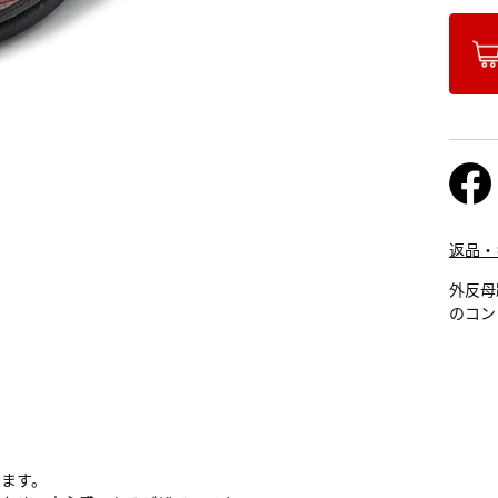
返品・
外反母
のコン
います。