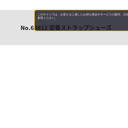
このサイトでは、お客さまに適したお得な商品やサービスの案内、広告
参照ください。
No.60812 定番ストラップシューズ
会社概
領収書
キャン
お問い