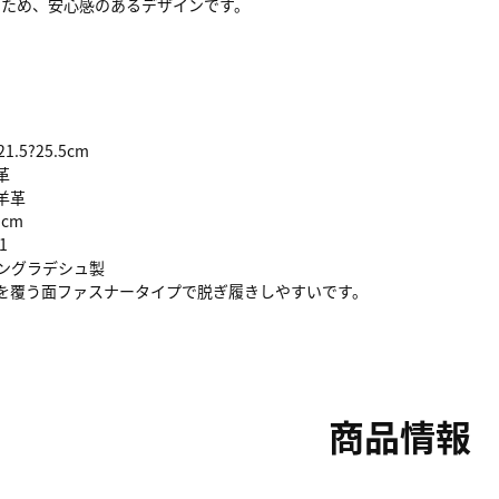
るため、安心感のあるデザインです。
.5?25.5cm
革
羊革
cm
1
グラデシュ製
甲を覆う面ファスナータイプで脱ぎ履きしやすいです。
商品情報