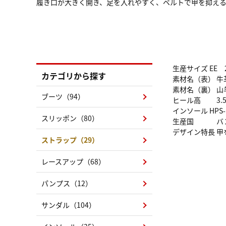
履き口が大きく開き、足を入れやすく、ベルトで甲を抑え
生産サイズ EE 21
カテゴリから探す
素材名（表） 牛
素材名（裏） 山
ブーツ（94）
ヒール高 3.5
インソール HPS-
スリッポン（80）
生産国 バン
デザイン特長 
ストラップ（29）
レースアップ（68）
パンプス（12）
サンダル（104）