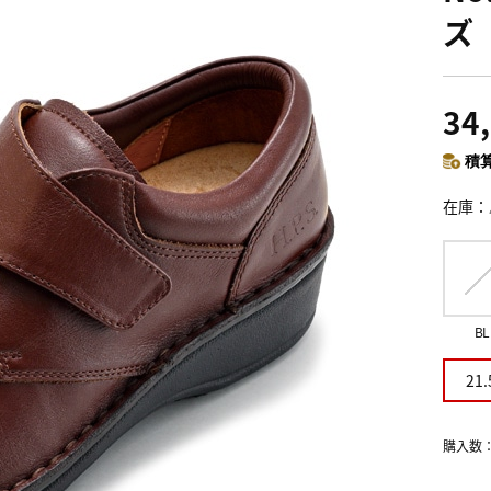
ズ
34
積算
在庫
BL
21.
購入数