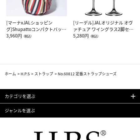
[マーナxJALショッピン
[リーデル]JALオリジナル オヴ
グ]Shupattoコンパクトバッグ
ァチュア ワイングラス2脚セッ
Drop JAL客室乗務員（LC）ス
3,960円
ト（レッドワイン）
5,280円
（税込）
（税込）
カーフ柄
ホーム
>
H.P.S
>
ストラップ
>
No.60812 定番ストラップシューズ
カテゴリを選ぶ
ジャンルを選ぶ