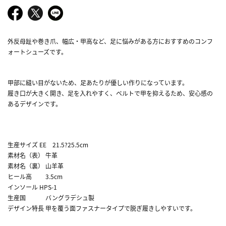
外反母趾や巻き爪、幅広・甲高など、足に悩みがある方におすすめのコンフ
ォートシューズです。
甲部に縫い目がないため、足あたりが優しい作りになっています。
履き口が大きく開き、足を入れやすく、ベルトで甲を抑えるため、安心感の
あるデザインです。
生産サイズ EE 21.5?25.5cm
素材名（表） 牛革
素材名（裏） 山羊革
ヒール高 3.5cm
インソール HPS-1
生産国 バングラデシュ製
デザイン特長 甲を覆う面ファスナータイプで脱ぎ履きしやすいです。